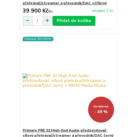
přehrávač/streamer a převodník/DAC stříbrný
39 900 Kč
skladem 1 ks
/
ks
Přidat do košíku
Doprava ZDARMA
89 000 Kč
- 49 %
Primare PRE 32 High-End Audio předzesilovač,
síťový přehrávač/streamer a převodník/DAC černý