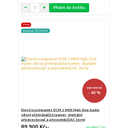
Přidat do košíku
Akce
Doprava ZDARMA
149 990 Kč
- 40 %
Electrocompaniet ECM 1 MKII High-End Audio
síťový přehrávač/streamer, digitální
předzesilovač a převodník/DAC černý
89 900 Kč
skladem 1 ks
/
ks