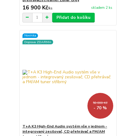
16 900 Kč
skladem 2 ks
/
ks
Přidat do košíku
Novinka
Doprava ZDARMA
50 000 Kč
- 70 %
T+A K3 High-End Audio systém vše v jednom -
integrovaný zesilovač, CD přehrávač a FM/AM