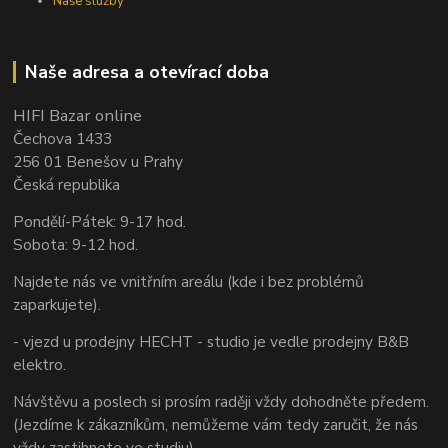
Naše služby
Naše adresa a otevírací doba
HIFI Bazar online
Čechova 1433
256 01 Benešov u Prahy
Česká republika
Pondělí-Pátek: 9-17 hod.
Sobota: 9-12 hod.
Najdete nás ve vnitřním areálu (kde i bez problémů
zaparkujete).
- vjezd u prodejny HECHT - studio je vedle prodejny B&B
elektro.
Návštěvu a poslech si prosím raději vždy dohodněte předem.
(Jezdíme k zákazníkům, nemůžeme vám tedy zaručit, že nás
vždy zastihnete ve studiu).