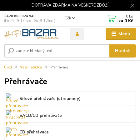
DOPRAVA ZDARMA NA VEŠKERÉ ZBOŽÍ
0
ks
+420 603 824 940
CZK
za
0 Kč
(Po-Pá, 9-17 hod., So, 9-12hod.)
Menu
Hledat
Úvod
Naše nabídka
Přehrávače
Přehrávače
Síťové přehrávače (streamery)
SACD/CD přehrávače
CD přehrávače