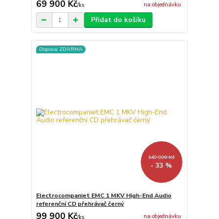
69 900 Kč
na objednávku
/
ks
Přidat do košíku
Doprava ZDARMA
149 990 Kč
- 33 %
Electrocompaniet EMC 1 MKV High-End Audio
referenční CD přehrávač černý
99 900 Kč
na objednávku
/
ks