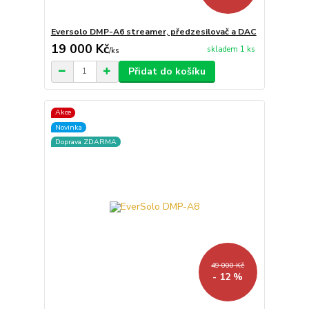
Eversolo DMP-A6 streamer, předzesilovač a DAC
19 000 Kč
skladem 1 ks
/
ks
Přidat do košíku
Akce
Novinka
Doprava ZDARMA
49 000 Kč
- 12 %