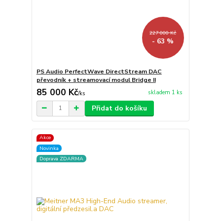
227 000 Kč
- 63 %
PS Audio PerfectWave DirectStream DAC
převodník + streamovací modul Bridge II
85 000 Kč
skladem 1 ks
/
ks
Přidat do košíku
Akce
Novinka
Doprava ZDARMA