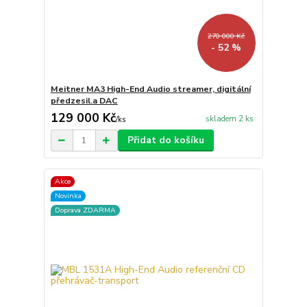
270 000 Kč
- 52 %
Meitner MA3 High-End Audio streamer, digitální
předzesil.a DAC
129 000 Kč
skladem 2 ks
/
ks
Přidat do košíku
Akce
Novinka
Doprava ZDARMA