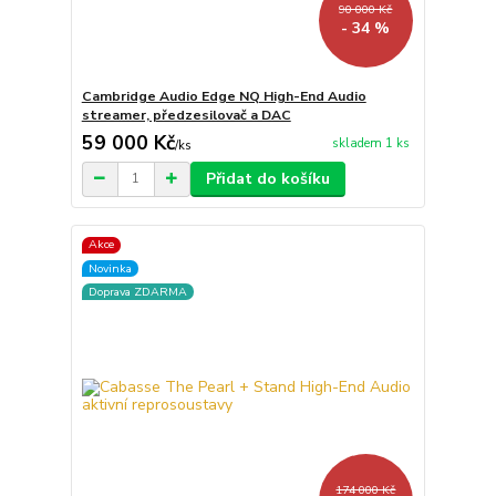
90 000 Kč
- 34 %
Cambridge Audio Edge NQ High-End Audio
streamer, předzesilovač a DAC
59 000 Kč
skladem 1 ks
/
ks
Přidat do košíku
Akce
Novinka
Doprava ZDARMA
174 000 Kč