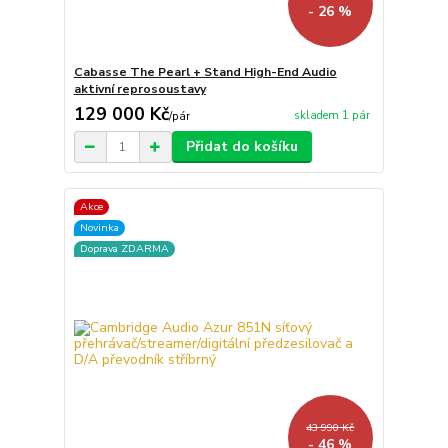
- 26 %
Cabasse The Pearl + Stand High-End Audio
aktivní reprosoustavy
129 000 Kč
skladem 1 pár
/
pár
Přidat do košíku
Akce
Novinka
Doprava ZDARMA
43 990 Kč
- 46 %