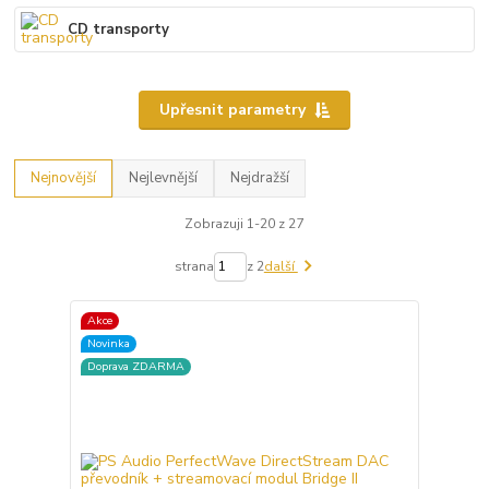
CD transporty
Upřesnit parametry
Nejnovější
Nejlevnější
Nejdražší
Zobrazuji 1-20 z 27
strana
z 2
další
Akce
Novinka
Doprava ZDARMA