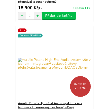
přehrávač a tuner stříbrný
18 900 Kč
skladem 1 ks
/
ks
Přidat do košíku
Akce
Doprava ZDARMA
84 990 Kč
- 53 %
Auralic Polaris High-End Audio systém vše v
jednom - integrovaný zesilovač, síťový