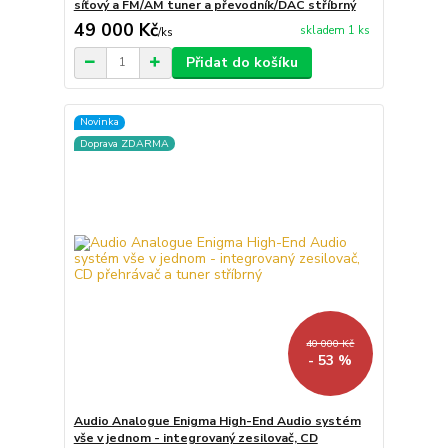
síťový a FM/AM tuner a převodník/DAC stříbrný
49 000 Kč
skladem 1 ks
/
ks
Přidat do košíku
Novinka
Doprava ZDARMA
40 000 Kč
- 53 %
Audio Analogue Enigma High-End Audio systém
vše v jednom - integrovaný zesilovač, CD