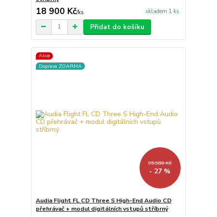
18 900 Kč
skladem 1 ks
/
ks
Přidat do košíku
Akce
Doprava ZDARMA
95 980 Kč
- 27 %
Audia Flight FL CD Three S High-End Audio CD
přehrávač + modul digitálních vstupů stříbrný