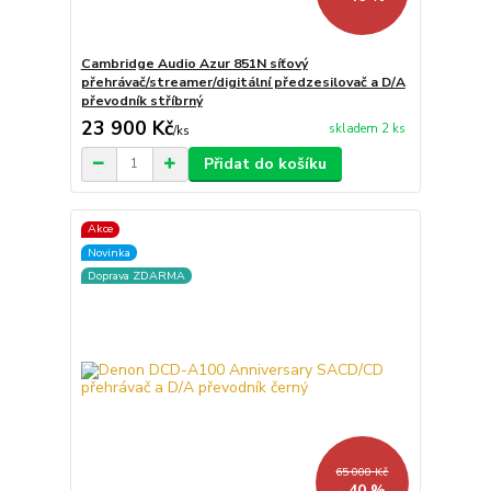
Cambridge Audio Azur 851N síťový
přehrávač/streamer/digitální předzesilovač a D/A
převodník stříbrný
23 900 Kč
skladem 2 ks
/
ks
Přidat do košíku
Akce
Novinka
Doprava ZDARMA
65 000 Kč
- 40 %