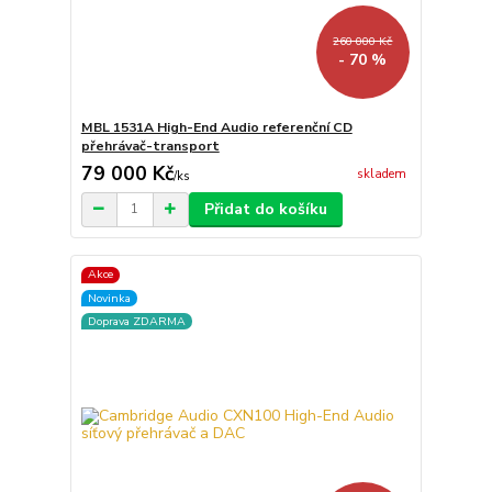
260 000 Kč
- 70 %
MBL 1531A High-End Audio referenční CD
přehrávač-transport
79 000 Kč
skladem
/
ks
Přidat do košíku
Akce
Novinka
Doprava ZDARMA