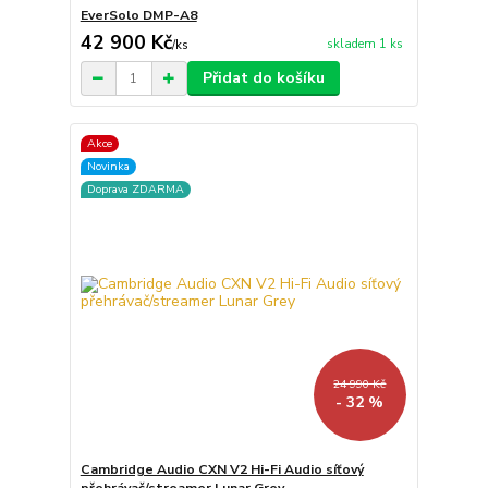
EverSolo DMP-A8
42 900 Kč
skladem 1 ks
/
ks
Přidat do košíku
Akce
Novinka
Doprava ZDARMA
24 990 Kč
- 32 %
Cambridge Audio CXN V2 Hi-Fi Audio síťový
přehrávač/streamer Lunar Grey