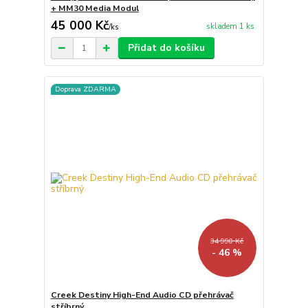
+ MM30 Media Modul
45 000 Kč
skladem 1 ks
/
ks
Přidat do košíku
Doprava ZDARMA
34 990 Kč
- 46 %
Creek Destiny High-End Audio CD přehrávač
stříbrný