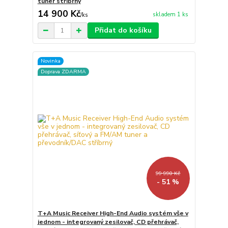
tuner stříbrný
14 900 Kč
skladem 1 ks
/
ks
Přidat do košíku
Novinka
Doprava ZDARMA
99 990 Kč
- 51 %
T+A Music Receiver High-End Audio systém vše v
jednom - integrovaný zesilovač, CD přehrávač,