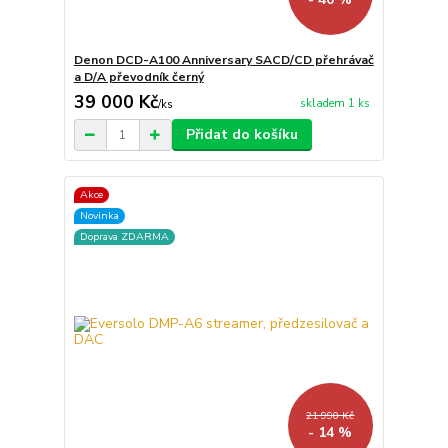
Denon DCD-A100 Anniversary SACD/CD přehrávač
a D/A převodník černý
39 000 Kč
skladem 1 ks
/
ks
Přidat do košíku
Akce
Novinka
Doprava ZDARMA
21 990 Kč
- 14 %