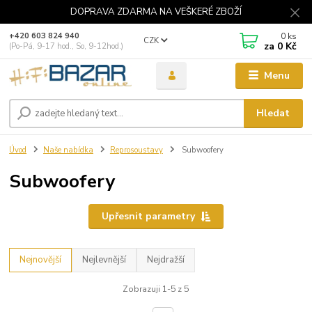
DOPRAVA ZDARMA NA VEŠKERÉ ZBOŽÍ
0
ks
+420 603 824 940
CZK
za
0 Kč
(Po-Pá, 9-17 hod., So, 9-12hod.)
Menu
Hledat
Úvod
Naše nabídka
Reprosoustavy
Subwoofery
Subwoofery
Upřesnit parametry
Nejnovější
Nejlevnější
Nejdražší
Zobrazuji 1-5 z 5