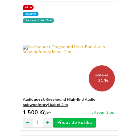
Akce
Novinka
Doprava ZDARMA
1 890 Kč
- 21 %
Audioquest Greyhound High-End Audio
subwooferový kabel 2 m
1 500 Kč
skladem 1 set
/
set
Přidat do košíku