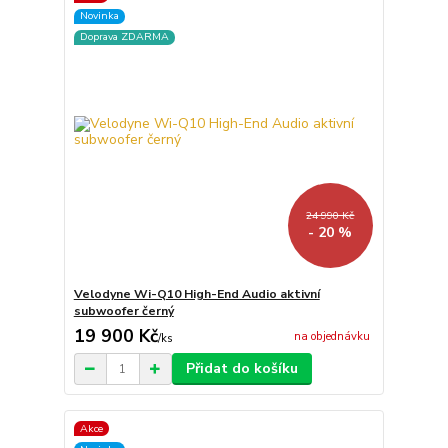
Novinka
Doprava ZDARMA
24 990 Kč
- 20 %
Velodyne Wi-Q10 High-End Audio aktivní
subwoofer černý
19 900 Kč
na objednávku
/
ks
Přidat do košíku
Akce