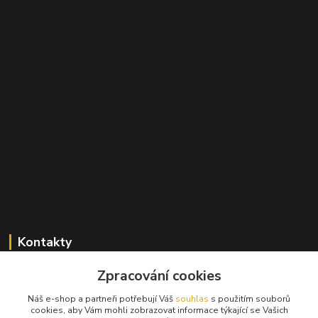
Kontakty
Zpracování cookies
+420 603 824 940
(Po-Pá, 9-17 hod., So, 9-12hod.)
Náš e-shop a partneři potřebují Váš
souhlas
s použitím souborů
cookies, aby Vám mohli zobrazovat informace týkající se Vašich
info@hifibazar.online