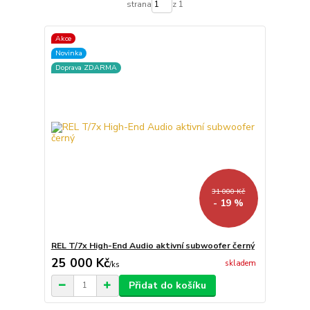
strana
z 1
Akce
Novinka
Doprava ZDARMA
31 000 Kč
- 19 %
REL T/7x High-End Audio aktivní subwoofer černý
25 000 Kč
skladem
/
ks
Přidat do košíku