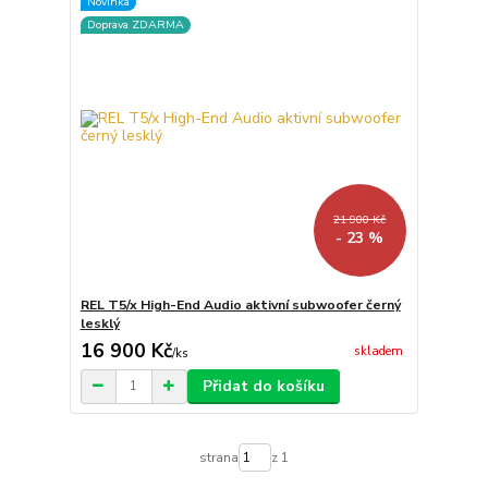
Novinka
Doprava ZDARMA
21 900 Kč
- 23 %
REL T5/x High-End Audio aktivní subwoofer černý
lesklý
16 900 Kč
skladem
/
ks
Přidat do košíku
strana
z 1