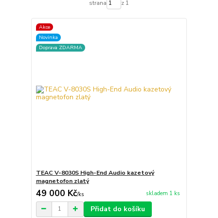
strana
z 1
Akce
Novinka
Doprava ZDARMA
TEAC V-8030S High-End Audio kazetový
magnetofon zlatý
49 000 Kč
skladem 1 ks
/
ks
Přidat do košíku