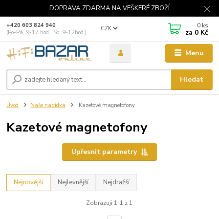
DOPRAVA ZDARMA NA VEŠKERÉ ZBOŽÍ
0
ks
+420 603 824 940
CZK
za
0 Kč
(Po-Pá, 9-17 hod., So, 9-12hod.)
Menu
Hledat
Úvod
Naše nabídka
Kazetové magnetofony
Kazetové magnetofony
Upřesnit parametry
Nejnovější
Nejlevnější
Nejdražší
Zobrazuji 1-1 z 1