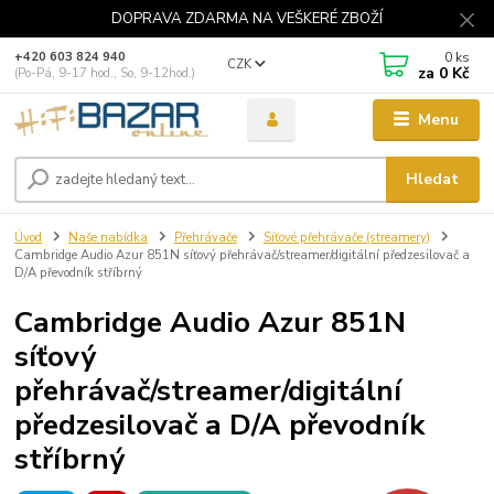
DOPRAVA ZDARMA NA VEŠKERÉ ZBOŽÍ
0
ks
+420 603 824 940
CZK
za
0 Kč
(Po-Pá, 9-17 hod., So, 9-12hod.)
Menu
Hledat
Úvod
Naše nabídka
Přehrávače
Síťové přehrávače (streamery)
Cambridge Audio Azur 851N síťový přehrávač/streamer/digitální předzesilovač a
D/A převodník stříbrný
Cambridge Audio Azur 851N
síťový
přehrávač/streamer/digitální
předzesilovač a D/A převodník
stříbrný