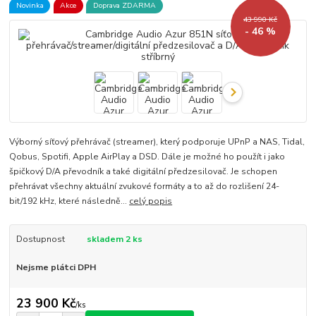
Novinka
Akce
Doprava ZDARMA
43 990 Kč
- 46 %
Výborný síťový přehrávač (streamer), který podporuje UPnP a NAS, Tidal,
Qobus, Spotifi, Apple AirPlay a DSD. Dále je možné ho použít i jako
špičkový D/A převodník a také digitální předzesilovač. Je schopen
přehrávat všechny aktuální zvukové formáty a to až do rozlišení 24-
bit/192 kHz, které následně...
celý popis
Dostupnost
skladem 2 ks
Nejsme plátci DPH
23 900 Kč
/
ks