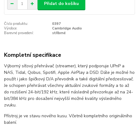
Přidat do košíku
Číslo produktu:
0397
Výrobce:
Cambridge Audio
Barevné provedení:
stříbrné
Kompletní specifikace
Výborný síťový přehrávač (streamer), který podporuje UPnP a
NAS, Tidal, Qobus, Spotifi, Apple AirPlay a DSD. Dále je možné ho
použít i jako špičkový D/A převodník a také digitální předzesilovač.
Je schopen přehrávat všechny aktuální zvukové formáty a to až
do rozlišení 24-bit/192 kHz, které následně převzorkuje až na 24-
bit/384 kHz pro dosažení nejvyšší možné kvality výsledného
zvuku.
Přístroj je ve stavu nového kusu. Včetně kompletního originálního
balení.