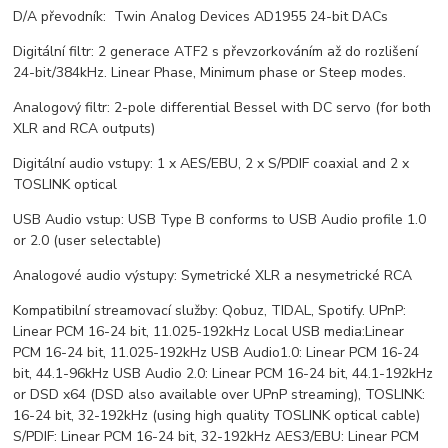
D/A převodník: Twin Analog Devices AD1955 24-bit DACs
Digitální filtr: 2 generace ATF2 s převzorkováním až do rozlišení
24-bit/384kHz. Linear Phase, Minimum phase or Steep modes.
Analogový filtr: 2-pole differential Bessel with DC servo (for both
XLR and RCA outputs)
Digitální audio vstupy: 1 x AES/EBU, 2 x S/PDIF coaxial and 2 x
TOSLINK optical
USB Audio vstup: USB Type B conforms to USB Audio profile 1.0
or 2.0 (user selectable)
Analogové audio výstupy: Symetrické XLR a nesymetrické RCA
Kompatibilní streamovací služby: Qobuz, TIDAL, Spotify. UPnP:
Linear PCM 16-24 bit, 11.025-192kHz Local USB media:Linear
PCM 16-24 bit, 11.025-192kHz USB Audio1.0: Linear PCM 16-24
bit, 44.1-96kHz USB Audio 2.0: Linear PCM 16-24 bit, 44.1-192kHz
or DSD x64 (DSD also available over UPnP streaming), TOSLINK:
16-24 bit, 32-192kHz (using high quality TOSLINK optical cable)
S/PDIF: Linear PCM 16-24 bit, 32-192kHz AES3/EBU: Linear PCM