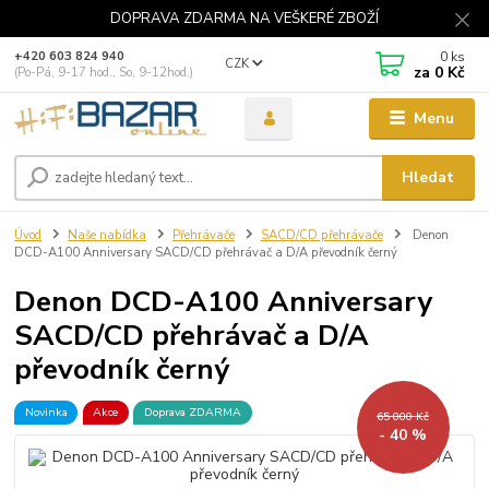
DOPRAVA ZDARMA NA VEŠKERÉ ZBOŽÍ
0
ks
+420 603 824 940
CZK
za
0 Kč
(Po-Pá, 9-17 hod., So, 9-12hod.)
Menu
Hledat
Úvod
Naše nabídka
Přehrávače
SACD/CD přehrávače
Denon
DCD-A100 Anniversary SACD/CD přehrávač a D/A převodník černý
Denon DCD-A100 Anniversary
SACD/CD přehrávač a D/A
převodník černý
Novinka
Akce
Doprava ZDARMA
65 000 Kč
- 40 %