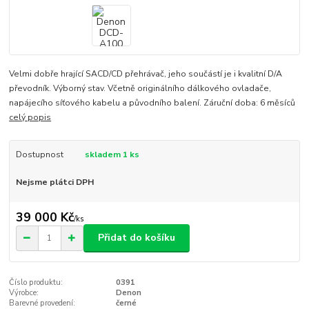
Velmi dobře hrající SACD/CD přehrávač, jeho součástí je i kvalitní D/A
převodník. Výborný stav. Včetně originálního dálkového ovladače,
napájecího síťového kabelu a původního balení. Záruční doba: 6 měsíců
celý popis
Dostupnost
skladem 1 ks
Nejsme plátci DPH
39 000 Kč
/
ks
Přidat do košíku
Číslo produktu:
0391
Výrobce:
Denon
Barevné provedení:
černé