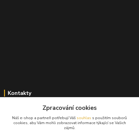
Kontakty
Zpracování cookies
+420 603 824 940
(Po-Pá, 9-17 hod., So, 9-12hod.)
Náš e-shop a partneři potřebují Váš
souhlas
s použitím souborů
cookies, aby Vám mohli zobrazovat informace týkající se Vašich
info@hifibazar.online
zájmů.