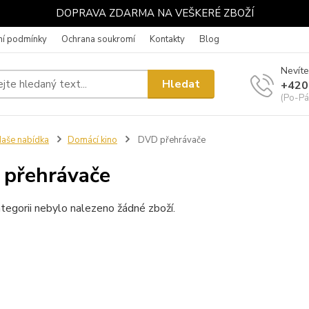
DOPRAVA ZDARMA NA VEŠKERÉ ZBOŽÍ
í podmínky
Ochrana soukromí
Kontakty
Blog
Nevíte
Hledat
+420
(Po-Pá
aše nabídka
Domácí kino
DVD přehrávače
přehrávače
tegorii nebylo nalezeno žádné zboží.