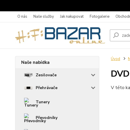
O nás
Naše služby
Jak nakupovat
Fotogalerie
Obchodn
Úvod
N
Naše nabídka
DVD 
Zesilovače
V této ka
Přehrávače
Tunery
Převodníky