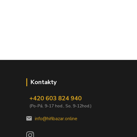
Kontakty
+420 603 824 940
(Po-Pá, 9-17 hod., So, 9-12hod.)
info@hifibazar.online