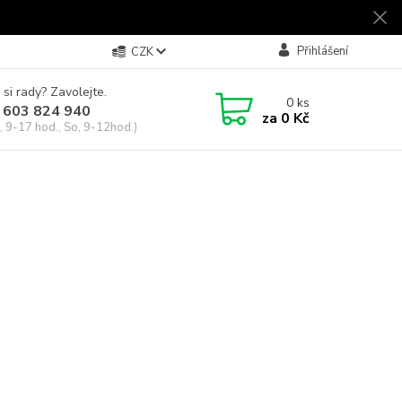
Přihlášení
CZK
 si rady? Zavolejte.
0
ks
 603 824 940
za
0 Kč
, 9-17 hod., So, 9-12hod.)