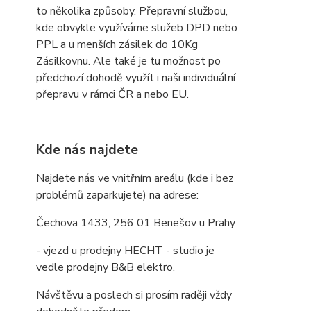
to několika způsoby. Přepravní službou,
kde obvykle využíváme služeb DPD nebo
PPL a u menších zásilek do 10Kg
Zásilkovnu. Ale také je tu možnost po
předchozí dohodě využít i naši individuální
přepravu v rámci ČR a nebo EU.
Kde nás najdete
Najdete nás ve vnitřním areálu (kde i bez
problémů zaparkujete) na adrese:
Čechova 1433, 256 01 Benešov u Prahy
- vjezd u prodejny HECHT - studio je
vedle prodejny B&B elektro.
Návštěvu a poslech si prosím raději vždy