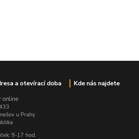
resa a otevírací doba
Kde nás najdete
 online
1433
nešov u Prahy
blika
tek: 9-17 hod.