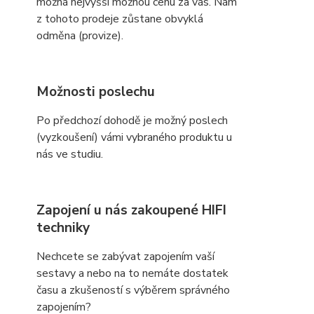
možná nejvyšší možnou cenu za vás. Nám
z tohoto prodeje zůstane obvyklá
odměna (provize).
Možnosti poslechu
Po předchozí dohodě je možný poslech
(vyzkoušení) vámi vybraného produktu u
nás ve studiu.
Zapojení u nás zakoupené HIFI
techniky
Nechcete se zabývat zapojením vaší
sestavy a nebo na to nemáte dostatek
času a zkušeností s výběrem správného
zapojením?