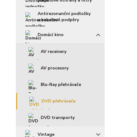
přepěťové ochrany a filtry
Antirezonanční podložky
a kabelové podpěry
Domácí kino
AV receivery
AV procesory
Blu-Ray přehrávače
DVD přehrávače
DVD transporty
Vintage