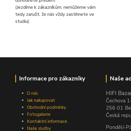
dohodněte předem.
(Jezdíme k zákazníkům, nemůžeme vám
tedy zaručit, že nás vždy zastihnete ve
studiu).
Informace pro zákazníky
Naše ad
HIFI Bazar
O nás
Čechova 
Jak nakupovat
Obchodní podmínky
256 01 Be
Fotogalerie
Česká repu
Kontaktní informace
Pondělí-Pá
Naše služby