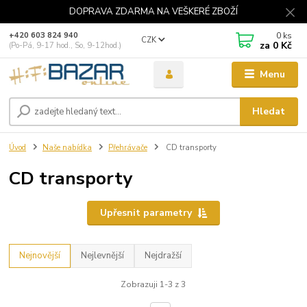
DOPRAVA ZDARMA NA VEŠKERÉ ZBOŽÍ
0
ks
+420 603 824 940
CZK
za
0 Kč
(Po-Pá, 9-17 hod., So, 9-12hod.)
Menu
Hledat
Úvod
Naše nabídka
Přehrávače
CD transporty
CD transporty
Upřesnit parametry
Nejnovější
Nejlevnější
Nejdražší
Zobrazuji 1-3 z 3