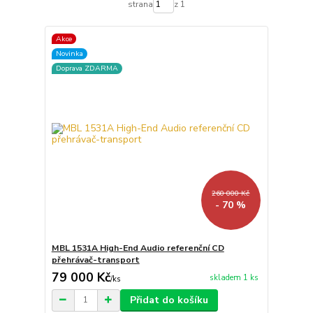
strana
z 1
Akce
Novinka
Doprava ZDARMA
260 000 Kč
- 70 %
MBL 1531A High-End Audio referenční CD
přehrávač-transport
79 000 Kč
skladem 1 ks
/
ks
Přidat do košíku