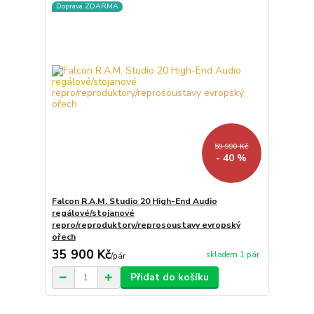
Doprava ZDARMA
59 990 Kč
- 40 %
Falcon R.A.M. Studio 20 High-End Audio
regálové/stojanové
repro/reproduktory/reprosoustavy evropský
ořech
35 900 Kč
skladem 1 pár
/
pár
Přidat do košíku