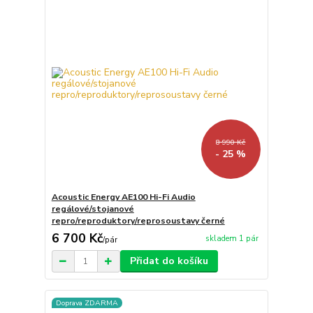
8 990 Kč
- 25 %
Acoustic Energy AE100 Hi-Fi Audio
regálové/stojanové
repro/reproduktory/reprosoustavy černé
6 700 Kč
skladem 1 pár
/
pár
Přidat do košíku
Doprava ZDARMA