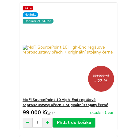
Akce
Novinka
Doprava ZDARMA
135 000 Kč
- 27 %
MoFi SourcePoint 10 High-End regálové
reprosoustavy ořech + originální stojany černé
99 000 Kč
skladem 1 pár
/
pár
Přidat do košíku