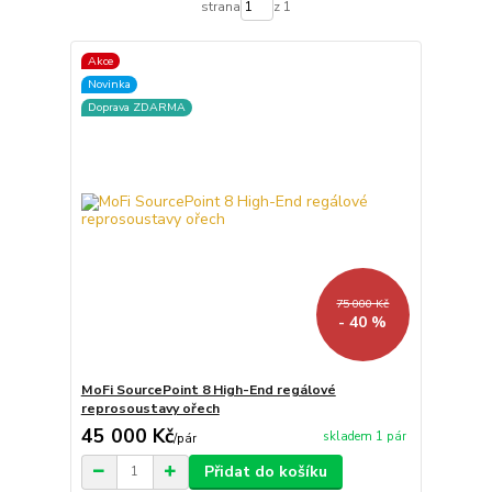
strana
z 1
Akce
Novinka
Doprava ZDARMA
75 000 Kč
- 40 %
MoFi SourcePoint 8 High-End regálové
reprosoustavy ořech
45 000 Kč
skladem 1 pár
/
pár
Přidat do košíku