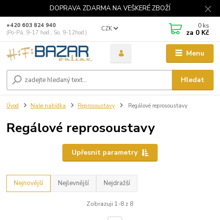
DOPRAVA ZDARMA NA VEŠKERÉ ZBOŽÍ
0
ks
+420 603 824 940
CZK
za
0 Kč
(Po-Pá, 9-17 hod., So, 9-12hod.)
Menu
Hledat
Úvod
Naše nabídka
Reprosoustavy
Regálové reprosoustavy
Regálové reprosoustavy
Upřesnit parametry
Nejnovější
Nejlevnější
Nejdražší
Zobrazuji 1-8 z 8