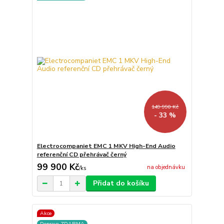
149 990 Kč
- 33 %
Electrocompaniet EMC 1 MKV High-End Audio
referenční CD přehrávač černý
99 900 Kč
na objednávku
/
ks
Přidat do košíku
Akce
Doprava ZDARMA