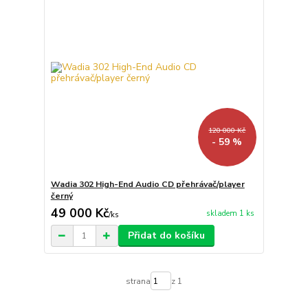
120 000 Kč
- 59 %
Wadia 302 High-End Audio CD přehrávač/player
černý
49 000 Kč
skladem 1 ks
/
ks
Přidat do košíku
strana
z 1