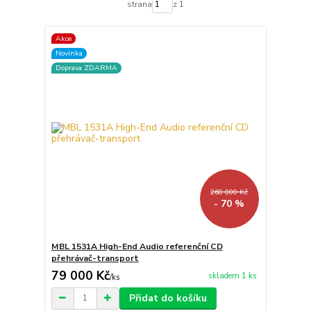
strana
z 1
Akce
Novinka
Doprava ZDARMA
260 000 Kč
- 70 %
MBL 1531A High-End Audio referenční CD
přehrávač-transport
79 000 Kč
skladem 1 ks
/
ks
Přidat do košíku