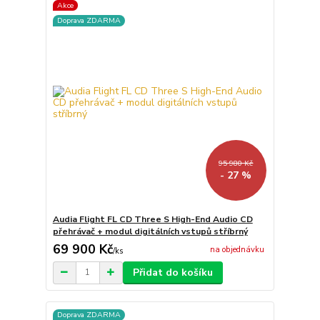
Akce
Doprava ZDARMA
95 980 Kč
- 27 %
Audia Flight FL CD Three S High-End Audio CD
přehrávač + modul digitálních vstupů stříbrný
69 900 Kč
na objednávku
/
ks
Přidat do košíku
Doprava ZDARMA