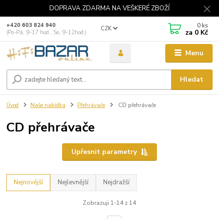
DOPRAVA ZDARMA NA VEŠKERÉ ZBOŽÍ
0
ks
+420 603 824 940
CZK
za
0 Kč
(Po-Pá, 9-17 hod., So, 9-12hod.)
Menu
Hledat
Úvod
Naše nabídka
Přehrávače
CD přehrávače
CD přehrávače
Upřesnit parametry
Nejnovější
Nejlevnější
Nejdražší
Zobrazuji 1-14 z 14