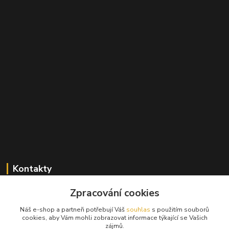
Kontakty
+420 603 824 940
Zpracování cookies
(Po-Pá, 9-17 hod., So, 9-12hod.)
Náš e-shop a partneři potřebují Váš
souhlas
s použitím souborů
cookies, aby Vám mohli zobrazovat informace týkající se Vašich
info@hifibazar.online
zájmů.