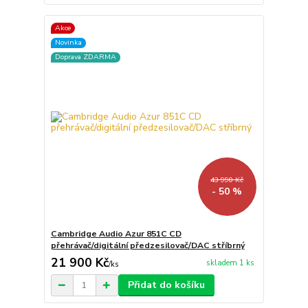
Akce
Novinka
Doprava ZDARMA
43 990 Kč
- 50 %
Cambridge Audio Azur 851C CD
přehrávač/digitální předzesilovač/DAC stříbrný
21 900 Kč
skladem 1 ks
/
ks
Přidat do košíku