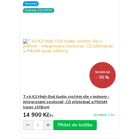
Novinka
Doprava ZDARMA
50 000 Kč
- 70 %
T+A K3 High-End Audio systém vše v jednom -
integrovaný zesilovač, CD přehrávač a FM/AM
tuner stříbrný
14 900 Kč
skladem 1 ks
/
ks
Přidat do košíku