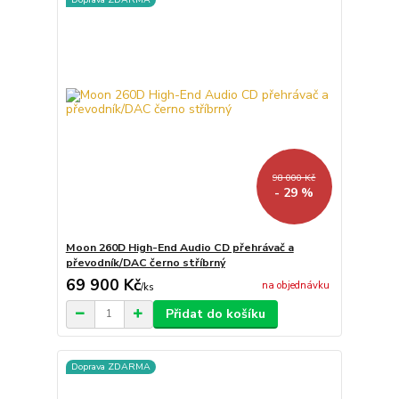
98 000 Kč
- 29 %
Moon 260D High-End Audio CD přehrávač a
převodník/DAC černo stříbrný
69 900 Kč
na objednávku
/
ks
Přidat do košíku
Doprava ZDARMA