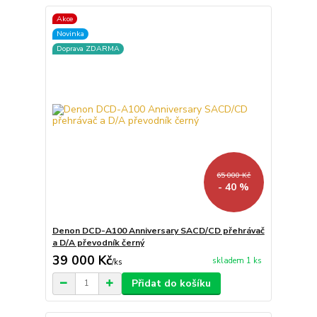
Akce
Novinka
Doprava ZDARMA
65 000 Kč
- 40 %
Denon DCD-A100 Anniversary SACD/CD přehrávač
a D/A převodník černý
39 000 Kč
skladem 1 ks
/
ks
Přidat do košíku