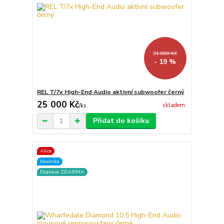
31 000 Kč
- 19 %
REL T/7x High-End Audio aktivní subwoofer černý
25 000 Kč
skladem
/
ks
Přidat do košíku
Akce
Novinka
Doprava ZDARMA