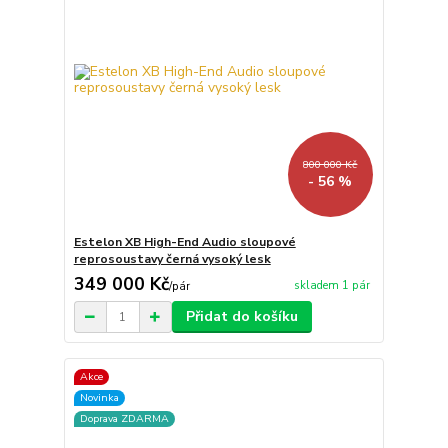
800 000 Kč
- 56 %
Estelon XB High-End Audio sloupové
reprosoustavy černá vysoký lesk
349 000 Kč
skladem 1 pár
/
pár
Přidat do košíku
Akce
Novinka
Doprava ZDARMA