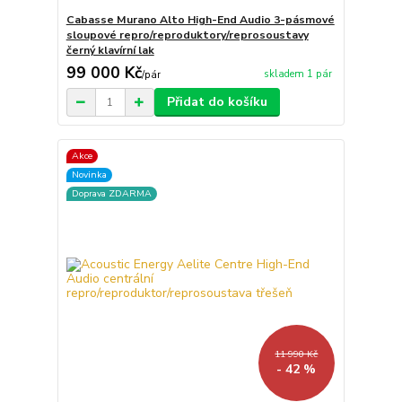
Cabasse Murano Alto High-End Audio 3-pásmové
sloupové repro/reproduktory/reprosoustavy
černý klavírní lak
99 000 Kč
skladem 1 pár
/
pár
Přidat do košíku
Akce
Novinka
Doprava ZDARMA
11 990 Kč
- 42 %