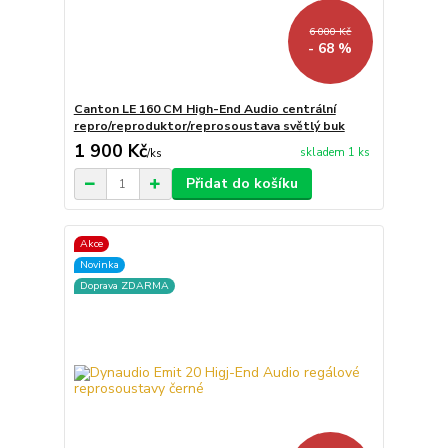
6 000 Kč
- 68 %
Canton LE 160 CM High-End Audio centrální
repro/reproduktor/reprosoustava světlý buk
1 900 Kč
skladem 1 ks
/
ks
Přidat do košíku
Akce
Novinka
Doprava ZDARMA