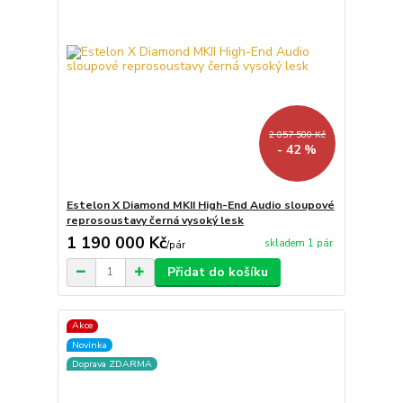
2 057 500 Kč
- 42 %
Estelon X Diamond MKII High-End Audio sloupové
reprosoustavy černá vysoký lesk
1 190 000 Kč
skladem 1 pár
/
pár
Přidat do košíku
Akce
Novinka
Doprava ZDARMA