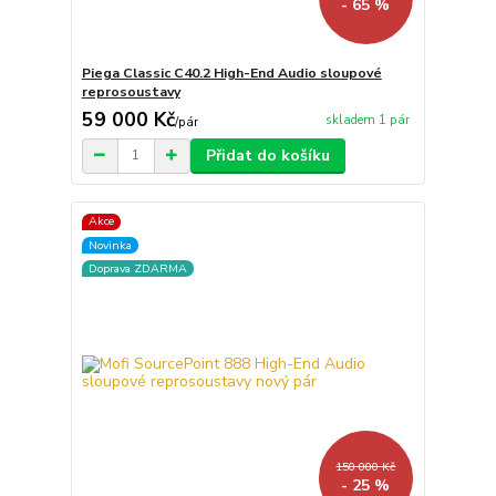
- 65 %
Piega Classic C40.2 High-End Audio sloupové
reprosoustavy
59 000 Kč
skladem 1 pár
/
pár
Přidat do košíku
Akce
Novinka
Doprava ZDARMA
150 000 Kč
- 25 %