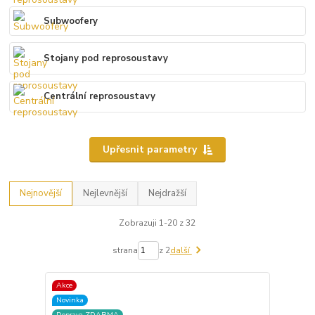
Subwoofery
Stojany pod reprosoustavy
Centrální reprosoustavy
Upřesnit parametry
Nejnovější
Nejlevnější
Nejdražší
Zobrazuji 1-20 z 32
strana
z 2
další
Akce
Novinka
Doprava ZDARMA