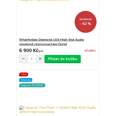
18 000 Kč
- 62 %
Wharfedale Diamond 10.5 High-End Audio
sloupové reprosoustavy černé
6 900 Kč
skladem
/
pár
Přidat do košíku
Akce
Novinka
Doprava ZDARMA