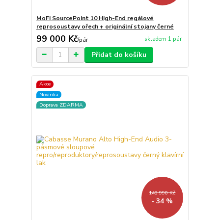
MoFi SourcePoint 10 High-End regálové
reprosoustavy ořech + originální stojany černé
99 000 Kč
skladem 1 pár
/
pár
Přidat do košíku
Akce
Novinka
Doprava ZDARMA
148 990 Kč
- 34 %