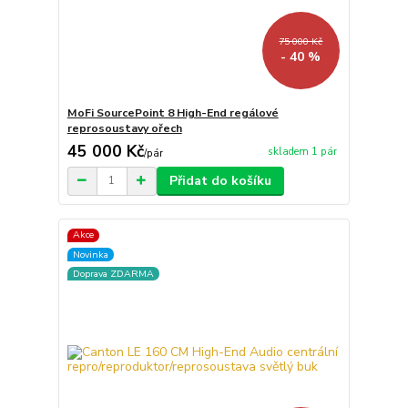
75 000 Kč
- 40 %
MoFi SourcePoint 8 High-End regálové
reprosoustavy ořech
45 000 Kč
skladem 1 pár
/
pár
Přidat do košíku
Akce
Novinka
Doprava ZDARMA