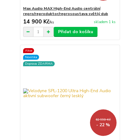
Max Audio MAX High-End Audio centrální
repro/reproduktor/reprosoustava světlý dub
14 900 Kč
skladem 1 ks
/
ks
Přidat do košíku
Akce
Novinka
Doprava ZDARMA
62 990 Kč
- 22 %