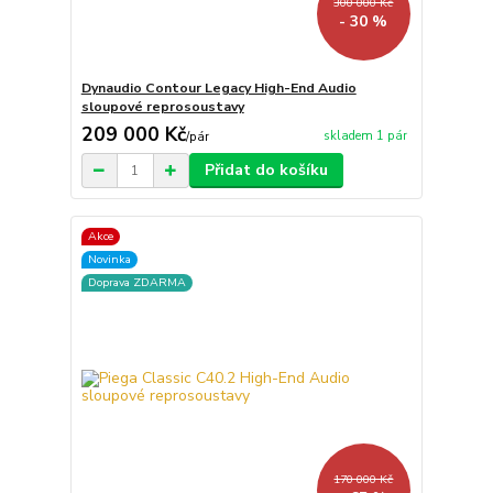
300 000 Kč
- 30 %
Dynaudio Contour Legacy High-End Audio
sloupové reprosoustavy
209 000 Kč
skladem 1 pár
/
pár
Přidat do košíku
Akce
Novinka
Doprava ZDARMA
170 000 Kč