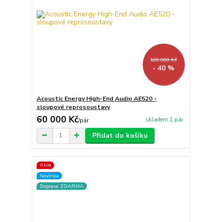
100 000 Kč
- 40 %
Acoustic Energy High-End Audio AE520 -
sloupové reprosoustavy
60 000 Kč
skladem 1 pár
/
pár
Přidat do košíku
Akce
Novinka
Doprava ZDARMA