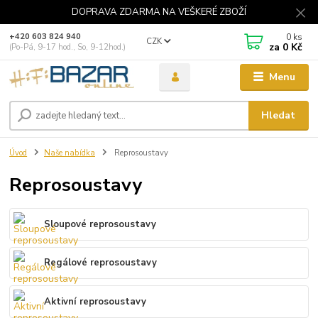
DOPRAVA ZDARMA NA VEŠKERÉ ZBOŽÍ
0
ks
+420 603 824 940
CZK
za
0 Kč
(Po-Pá, 9-17 hod., So, 9-12hod.)
Menu
Hledat
Úvod
Naše nabídka
Reprosoustavy
Reprosoustavy
Sloupové reprosoustavy
Regálové reprosoustavy
Aktivní reprosoustavy