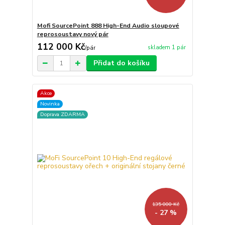
Mofi SourcePoint 888 High-End Audio sloupové
reprosoustavy nový pár
112 000 Kč
skladem 1 pár
/
pár
Přidat do košíku
Akce
Novinka
Doprava ZDARMA
135 000 Kč
- 27 %