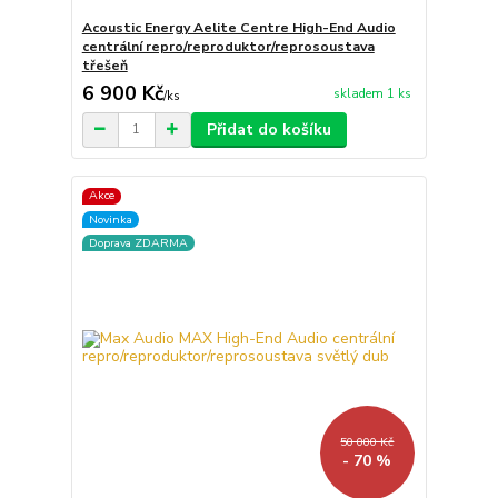
Acoustic Energy Aelite Centre High-End Audio
centrální repro/reproduktor/reprosoustava
třešeň
6 900 Kč
skladem 1 ks
/
ks
Přidat do košíku
Akce
Novinka
Doprava ZDARMA
50 000 Kč
- 70 %