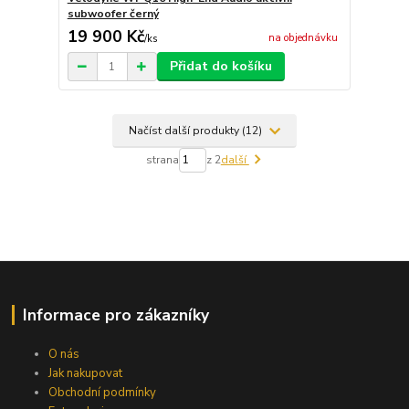
subwoofer černý
19 900 Kč
na objednávku
/
ks
Přidat do košíku
Načíst další produkty (12)
strana
z 2
další
Informace pro zákazníky
O nás
Jak nakupovat
Obchodní podmínky