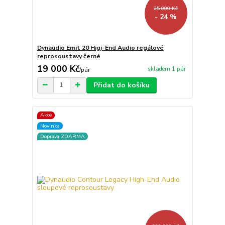
25 000 Kč
- 24 %
Dynaudio Emit 20 Higj-End Audio regálové
reprosoustavy černé
19 000 Kč
skladem 1 pár
/
pár
Přidat do košíku
Akce
Novinka
Doprava ZDARMA