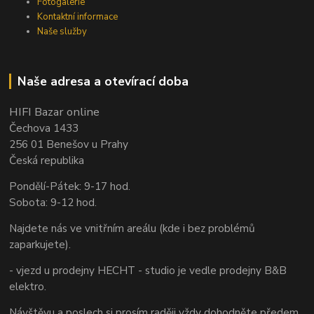
Fotogalerie
Kontaktní informace
Naše služby
Naše adresa a otevírací doba
HIFI Bazar online
Čechova 1433
256 01 Benešov u Prahy
Česká republika
Pondělí-Pátek: 9-17 hod.
Sobota: 9-12 hod.
Najdete nás ve vnitřním areálu (kde i bez problémů
zaparkujete).
- vjezd u prodejny HECHT - studio je vedle prodejny B&B
elektro.
Návštěvu a poslech si prosím raději vždy dohodněte předem.