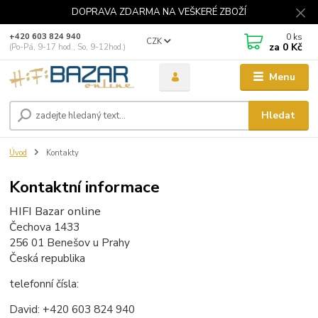
DOPRAVA ZDARMA NA VEŠKERÉ ZBOŽÍ
0
ks
+420 603 824 940
CZK
za
0 Kč
(Po-Pá, 9-17 hod., So, 9-12hod.)
Menu
Hledat
Úvod
Kontakty
Kontaktní informace
HIFI Bazar online
Čechova 1433
256 01 Benešov u Prahy
Česká republika
telefonní čísla:
David: +420 603 824 940