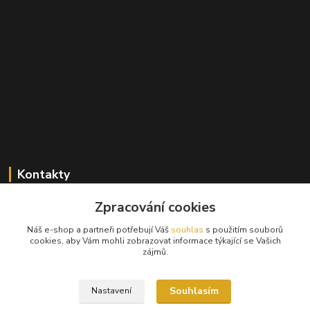
Kontakty
+420 603 824 940
Zpracování cookies
(Po-Pá, 9-17 hod., So, 9-12hod.)
Náš e-shop a partneři potřebují Váš
souhlas
s použitím souborů
cookies, aby Vám mohli zobrazovat informace týkající se Vašich
info@hifibazar.online
zájmů.
Souhlasím
Nastavení