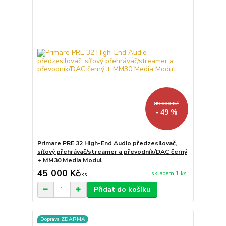
89 000 Kč
- 49 %
Primare PRE 32 High-End Audio předzesilovač,
síťový přehrávač/streamer a převodník/DAC černý
+ MM30 Media Modul
45 000 Kč
skladem 1 ks
/
ks
Přidat do košíku
Doprava ZDARMA