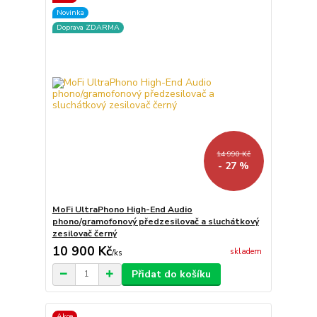
Novinka
Doprava ZDARMA
14 990 Kč
- 27 %
MoFi UltraPhono High-End Audio
phono/gramofonový předzesilovač a sluchátkový
zesilovač černý
10 900 Kč
skladem
/
ks
Přidat do košíku
Akce