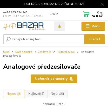
DOPRAVA ZDARMA NA VEŠKERÉ ZBOŽÍ
0
ks
+420 603 824 940
CZK
za
0 Kč
(Po-Pá, 9-17 hod., So, 9-12hod.)
Menu
Hledat
Úvod
Naše nabídka
Zesilovače
Předzesilovače
Analogové
předzesilovače
Analogové předzesilovače
Upřesnit parametry
Nejnovější
Nejlevnější
Nejdražší
Zobrazuji 1-9 z 9