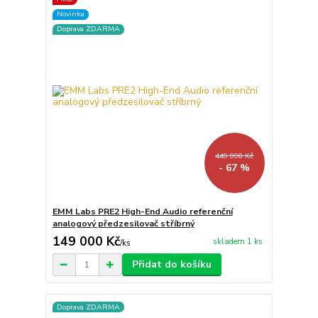
Novinka
Doprava ZDARMA
449 990 Kč
- 67 %
EMM Labs PRE2 High-End Audio referenční
analogový předzesilovač stříbrný
149 000 Kč
skladem 1 ks
/
ks
Přidat do košíku
Doprava ZDARMA