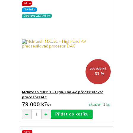
Akce
Novinka
Doprava ZDARMA
200 000 Kč
- 61 %
McIntosh MX151 - High-End AV předzesilovač
procesor DAC
79 000 Kč
skladem 1 ks
/
ks
Přidat do košíku
Akce