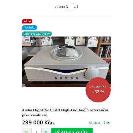
strana
z 1
Akce
Novinka
Doprava ZDARMA
900 000 Kč
- 67 %
Audia Flight No1 EVO High-End Audio referenční
předzesilovač
299 000 Kč
skladem 1 ks
/
ks
Přidat do košíku