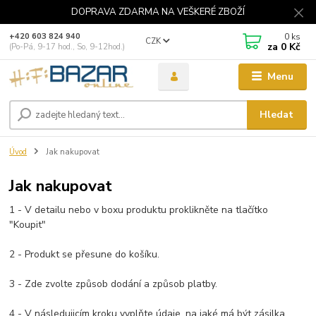
DOPRAVA ZDARMA NA VEŠKERÉ ZBOŽÍ
0
ks
+420 603 824 940
CZK
za
0 Kč
(Po-Pá, 9-17 hod., So, 9-12hod.)
Menu
Hledat
Úvod
Jak nakupovat
Jak nakupovat
1 - V detailu nebo v boxu produktu proklikněte na tlačítko
"Koupit"
2 - Produkt se přesune do košíku.
3 - Zde zvolte způsob dodání a způsob platby.
4 - V následujicím kroku vyplňte údaje, na jaké má být zásilka