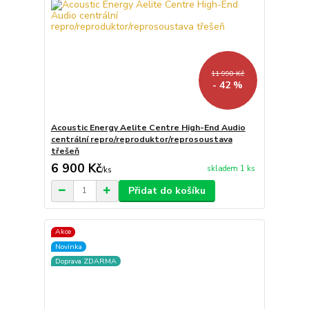
11 990 Kč
- 42 %
Acoustic Energy Aelite Centre High-End Audio
centrální repro/reproduktor/reprosoustava
třešeň
6 900 Kč
skladem 1 ks
/
ks
Přidat do košíku
Akce
Novinka
Doprava ZDARMA