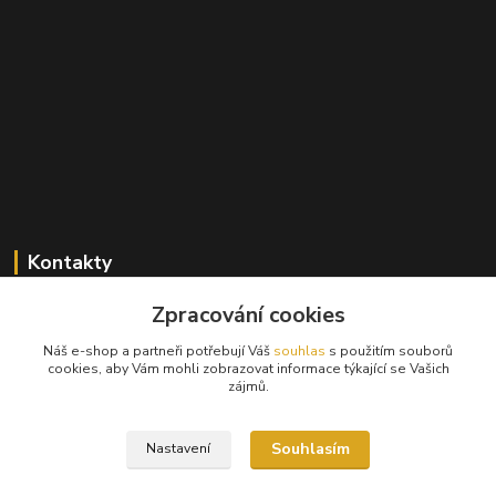
Kontakty
Zpracování cookies
+420 603 824 940
(Po-Pá, 9-17 hod., So, 9-12hod.)
Náš e-shop a partneři potřebují Váš
souhlas
s použitím souborů
cookies, aby Vám mohli zobrazovat informace týkající se Vašich
info@hifibazar.online
zájmů.
Souhlasím
Nastavení