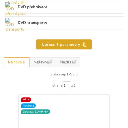
DVD přehrávače
DVD transporty
Upřesnit parametry
Nejnovější
Nejlevnější
Nejdražší
Zobrazuji 1-5 z 5
strana
z 1
Akce
Novinka
Doprava ZDARMA