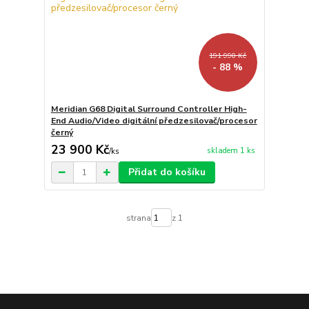
191 990 Kč
- 88 %
Meridian G68 Digital Surround Controller High-
End Audio/Video digitální předzesilovač/procesor
černý
23 900 Kč
skladem 1 ks
/
ks
Přidat do košíku
strana
z 1