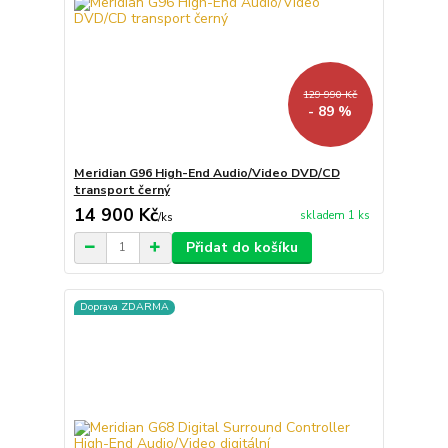
129 990 Kč
- 89 %
Meridian G96 High-End Audio/Video DVD/CD
transport černý
14 900 Kč
skladem 1 ks
/
ks
Přidat do košíku
Doprava ZDARMA