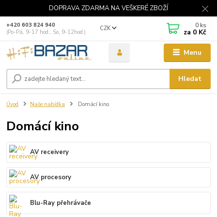
DOPRAVA ZDARMA NA VEŠKERÉ ZBOŽÍ
0
ks
+420 603 824 940
CZK
za
0 Kč
(Po-Pá, 9-17 hod., So, 9-12hod.)
Menu
Hledat
Úvod
Naše nabídka
Domácí kino
Domácí kino
AV receivery
AV procesory
Blu-Ray přehrávače