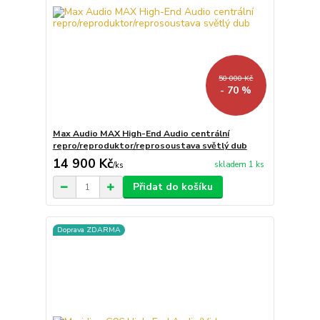
50 000 Kč
- 70 %
Max Audio MAX High-End Audio centrální
repro/reproduktor/reprosoustava světlý dub
14 900 Kč
skladem 1 ks
/
ks
Přidat do košíku
Doprava ZDARMA