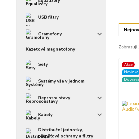
Equalizéry
USB filtry
Nejnov
Gramofony
Zobrazuji 
Kazetové magnetofony
Sety
Akce
Novinka
Doprav
Systémy vše v jednom
Reprosoustavy
Kabely
Distribuční jednotky,
přepěťové ochrany a filtry