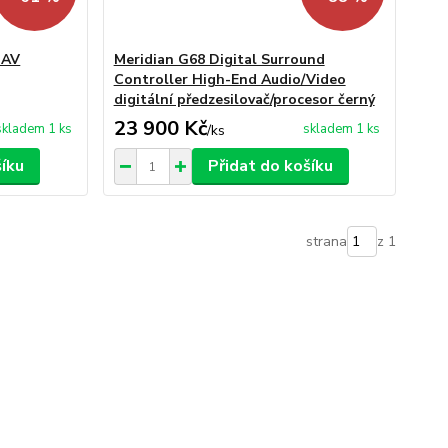
 AV
Meridian G68 Digital Surround
Controller High-End Audio/Video
digitální předzesilovač/procesor černý
23 900 Kč
skladem 1 ks
skladem 1 ks
/
ks
šíku
Přidat do košíku
strana
z 1