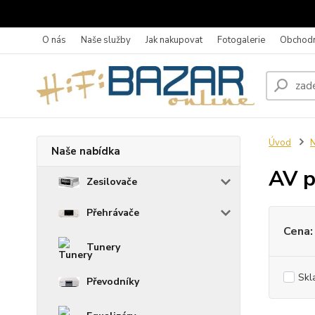
O nás
Naše služby
Jak nakupovat
Fotogalerie
Obchodn
Úvod
N
Naše nabídka
AV p
Zesilovače
Přehrávače
Cena:
Tunery
Skl
Převodníky