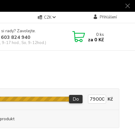
Přihlášení
CZK
 si rady? Zavolejte.
0
ks
 603 824 940
za
0 Kč
, 9-17 hod., So, 9-12hod.)
Do
Kč
produkt