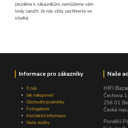
(Jezdíme k zákazníkům, nemůžeme vám
tedy zaručit, že nás vždy zastihnete ve
studiu).
Informace pro zákazníky
Naše ad
HIFI Bazar
O nás
Čechova 
Jak nakupovat
Obchodní podmínky
256 01 Be
Fotogalerie
Česká repu
Kontaktní informace
Pondělí-Pá
Naše služby