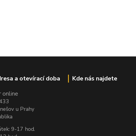
resa a otevírací doba
Kde nás najdete
 online
1433
nešov u Prahy
blika
tek: 9-17 hod.