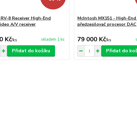
 RV-8 Receiver High-End
McIntosh MX151 - High-End
ideo A/V receiver
předzesilovač procesor DAC
0 Kč
79 000 Kč
skladem 1 ks
/
ks
/
ks
Přidat do košíku
Přidat do ko