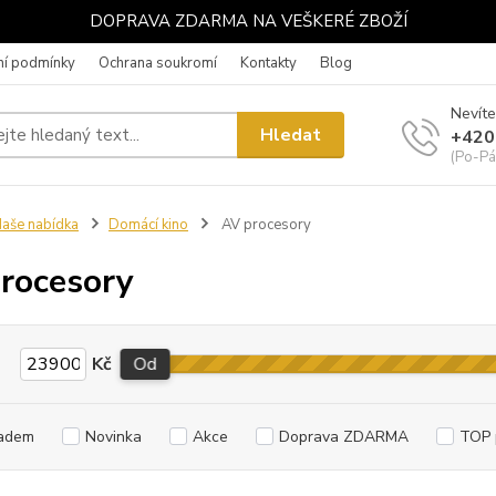
DOPRAVA ZDARMA NA VEŠKERÉ ZBOŽÍ
í podmínky
Ochrana soukromí
Kontakty
Blog
Nevíte
Hledat
+420
(Po-Pá
aše nabídka
Domácí kino
AV procesory
rocesory
Kč
Od
adem
Novinka
Akce
Doprava ZDARMA
TOP 