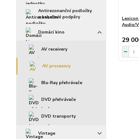
Antirezonanční podložky
a kabelové podpěry
Lexicon
Audio/V
Domácí kino
29 00
AV receivery
AV procesory
Blu-Ray přehrávače
DVD přehrávače
DVD transporty
Vintage