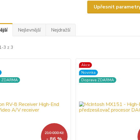
Upřesnit parametr
ější
Nejlevnější
Nejdražší
1-3 z 3
Akce
Novinka
a ZDARMA
Doprava ZDARMA
210 000 Kč
- 86 %