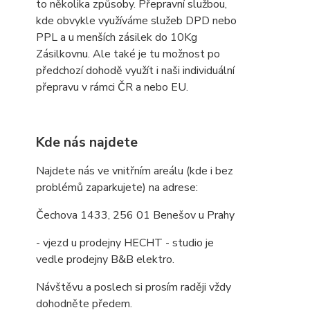
to několika způsoby. Přepravní službou,
kde obvykle využíváme služeb DPD nebo
PPL a u menších zásilek do 10Kg
Zásilkovnu. Ale také je tu možnost po
předchozí dohodě využít i naši individuální
přepravu v rámci ČR a nebo EU.
Kde nás najdete
Najdete nás ve vnitřním areálu (kde i bez
problémů zaparkujete) na adrese:
Čechova 1433, 256 01 Benešov u Prahy
- vjezd u prodejny HECHT - studio je
vedle prodejny B&B elektro.
Návštěvu a poslech si prosím raději vždy
dohodněte předem.