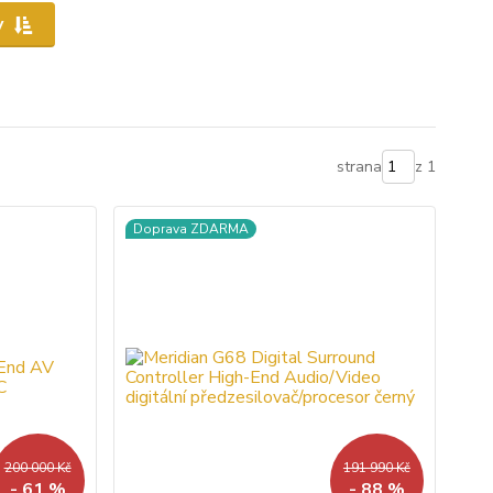
y
strana
z 1
Doprava ZDARMA
200 000 Kč
191 990 Kč
- 61 %
- 88 %