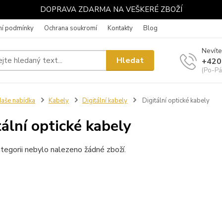
DOPRAVA ZDARMA NA VEŠKERÉ ZBOŽÍ
í podmínky
Ochrana soukromí
Kontakty
Blog
Nevíte
Hledat
+420
(Po-Pá
aše nabídka
Kabely
Digitální kabely
Digitální optické kabely
tální optické kabely
tegorii nebylo nalezeno žádné zboží.