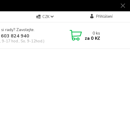
Přihlášení
CZK
 si rady? Zavolejte.
0
ks
 603 824 940
za
0 Kč
, 9-17 hod., So, 9-12hod.)