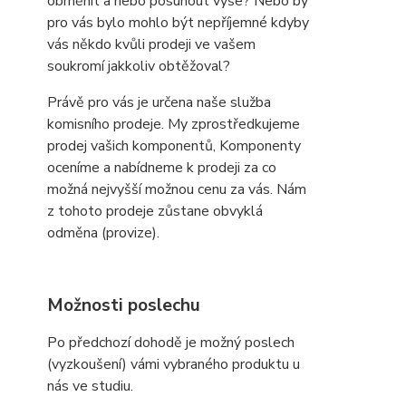
obměnit a nebo posunout výše? Nebo by
pro vás bylo mohlo být nepříjemné kdyby
vás někdo kvůli prodeji ve vašem
soukromí jakkoliv obtěžoval?
Právě pro vás je určena naše služba
komisního prodeje. My zprostředkujeme
prodej vašich komponentů, Komponenty
oceníme a nabídneme k prodeji za co
možná nejvyšší možnou cenu za vás. Nám
z tohoto prodeje zůstane obvyklá
odměna (provize).
Možnosti poslechu
Po předchozí dohodě je možný poslech
(vyzkoušení) vámi vybraného produktu u
nás ve studiu.