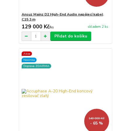
Ansuz Mainz D2 High-End Audio napájecí kabel
C15 3 m
129 000 Kč
skladem 2 ks
/
ks
Přidat do košíku
Akce
Novinka
Doprava ZDARMA
140 000 Kč
- 65 %