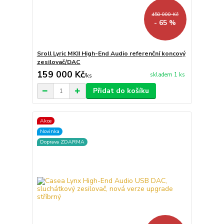
450 000 Kč
- 65 %
Sroll Lyric MKII High-End Audio referenční koncový
zesilovač/DAC
159 000 Kč
skladem 1 ks
/
ks
Přidat do košíku
Akce
Novinka
Doprava ZDARMA