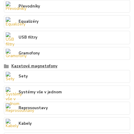
Převodníky
Equalizéry
USB filtry
Gramofony
Kazetové magnetofony
Sety
Systémy vše v jednom
Reprosoustavy
Kabely