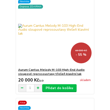
Novinka
Doprava ZDARMA
44 000 Kč
- 55 %
Aurum Cantus Melody M-103 High-End Audio
sloupové reprosoustavy třešeň klavírní lak
20 000 Kč
skladem
/
pár
Přidat do košíku
Akce
Novinka