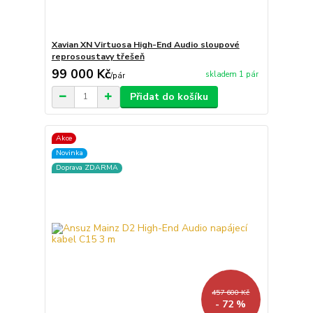
Xavian XN Virtuosa High-End Audio sloupové
reprosoustavy třešeň
99 000 Kč
skladem 1 pár
/
pár
Přidat do košíku
Akce
Novinka
Doprava ZDARMA
457 600 Kč
- 72 %