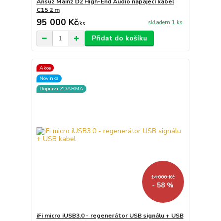
Ansuz Mainz D2 High-End Audio napájecí kabel
C15 2 m
95 000 Kč
skladem 1 ks
/
ks
Přidat do košíku
Akce
Novinka
Doprava ZDARMA
14 000 Kč
- 58 %
iFi micro iUSB3.0 - regenerátor USB signálu + USB