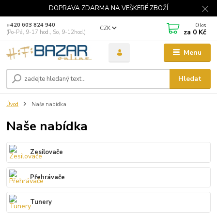
DOPRAVA ZDARMA NA VEŠKERÉ ZBOŽÍ
0
ks
+420 603 824 940
CZK
za
0 Kč
(Po-Pá, 9-17 hod., So, 9-12hod.)
Menu
Hledat
Úvod
Naše nabídka
Naše nabídka
Zesilovače
Přehrávače
Tunery