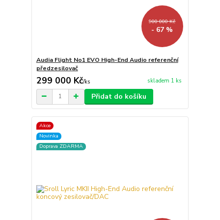
900 000 Kč
- 67 %
Audia Flight No1 EVO High-End Audio referenční
předzesilovač
299 000 Kč
skladem 1 ks
/
ks
Přidat do košíku
Akce
Novinka
Doprava ZDARMA