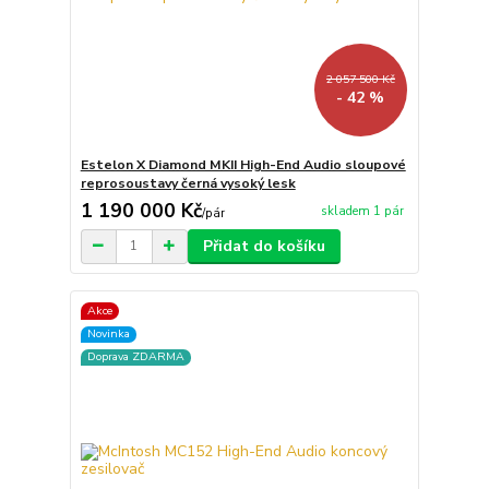
2 057 500 Kč
- 42 %
Estelon X Diamond MKII High-End Audio sloupové
reprosoustavy černá vysoký lesk
1 190 000 Kč
skladem 1 pár
/
pár
Přidat do košíku
Akce
Novinka
Doprava ZDARMA