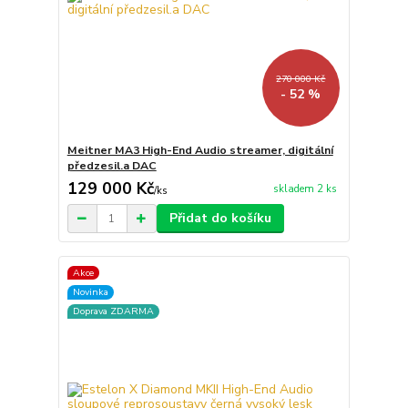
270 000 Kč
- 52 %
Meitner MA3 High-End Audio streamer, digitální
předzesil.a DAC
129 000 Kč
skladem 2 ks
/
ks
Přidat do košíku
Akce
Novinka
Doprava ZDARMA