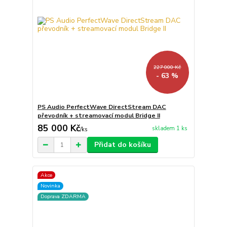
227 000 Kč
- 63 %
PS Audio PerfectWave DirectStream DAC
převodník + streamovací modul Bridge II
85 000 Kč
skladem 1 ks
/
ks
Přidat do košíku
Akce
Novinka
Doprava ZDARMA