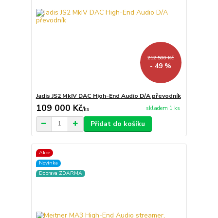
212 500 Kč
- 49 %
Jadis JS2 MkIV DAC High-End Audio D/A převodník
109 000 Kč
skladem 1 ks
/
ks
Přidat do košíku
Akce
Novinka
Doprava ZDARMA