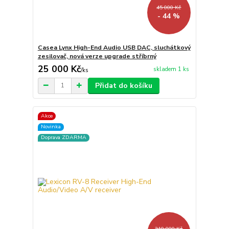
45 000 Kč
- 44 %
Casea Lynx High-End Audio USB DAC, sluchátkový
zesilovač, nová verze upgrade stříbrný
25 000 Kč
skladem 1 ks
/
ks
Přidat do košíku
Akce
Novinka
Doprava ZDARMA
210 000 Kč