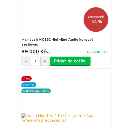
200 000 Kč
- 51 %
McIntosh MC152 High-End Audio koncový
zesilovač
99 000 Kč
skladem 1 ks
/
ks
Přidat do košíku
Akce
Novinka
Doprava ZDARMA