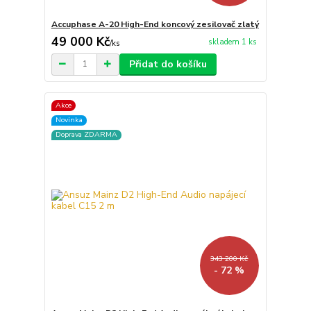
Accuphase A-20 High-End koncový zesilovač zlatý
49 000 Kč
skladem 1 ks
/
ks
Přidat do košíku
Akce
Novinka
Doprava ZDARMA
343 200 Kč
- 72 %