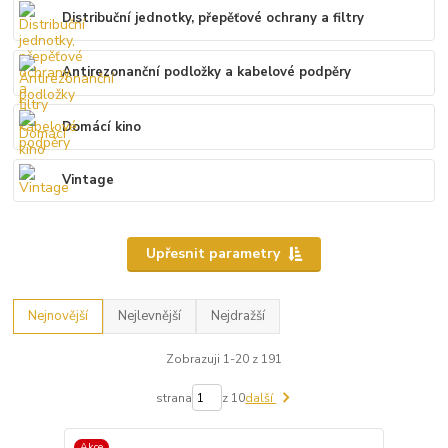
Distribuční jednotky, přepěťové ochrany a filtry
Antirezonanční podložky a kabelové podpěry
Domácí kino
Vintage
Upřesnit parametry
Nejnovější
Nejlevnější
Nejdražší
Zobrazuji 1-20 z 191
strana
z 10
další
Akce