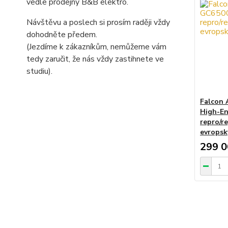
vedle prodejny B&B elektro.
Návštěvu a poslech si prosím raději vždy
dohodněte předem.
(Jezdíme k zákazníkům, nemůžeme vám
tedy zaručit, že nás vždy zastihnete ve
studiu).
Falcon 
High-En
repro/r
evropsk
299 0