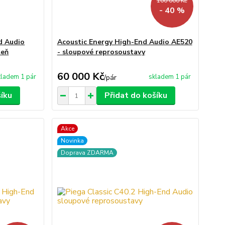
100 000 Kč
- 40 %
d Audio
Acoustic Energy High-End Audio AE520
šeň
- sloupové reprosoustavy
60 000 Kč
kladem 1 pár
skladem 1 pár
/
pár
šíku
Přidat do košíku
Akce
Novinka
Doprava ZDARMA