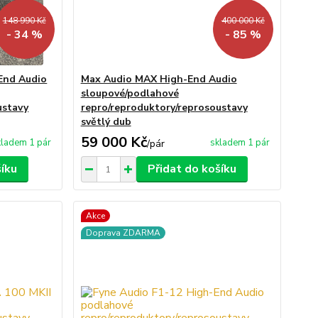
148 990 Kč
400 000 Kč
- 34 %
- 85 %
End Audio
Max Audio MAX High-End Audio
sloupové/podlahové
ustavy
repro/reproduktory/reprosoustavy
světlý dub
59 000 Kč
kladem 1 pár
skladem 1 pár
/
pár
šíku
Přidat do košíku
Akce
Doprava ZDARMA