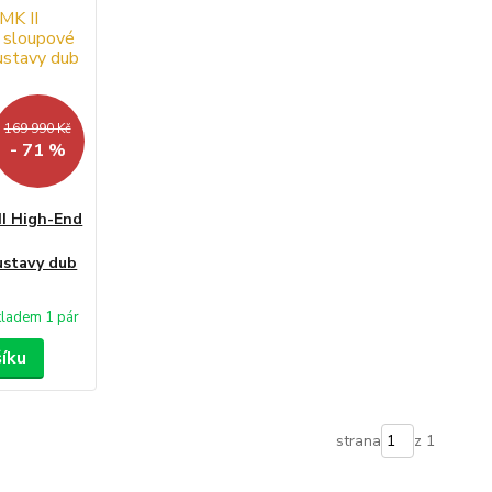
169 990 Kč
- 71 %
II High-End
ustavy dub
kladem 1 pár
šíku
strana
z 1