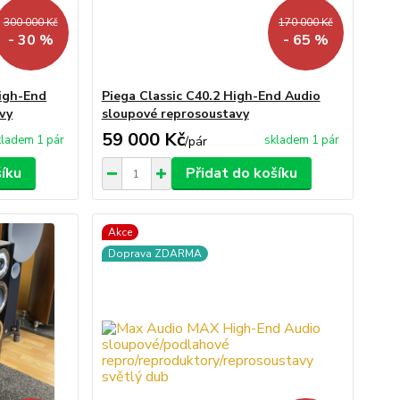
300 000 Kč
170 000 Kč
- 30 %
- 65 %
igh-End
Piega Classic C40.2 High-End Audio
vy
sloupové reprosoustavy
59 000 Kč
kladem 1 pár
skladem 1 pár
/
pár
šíku
Přidat do košíku
Akce
Doprava ZDARMA