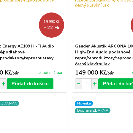
19 990 Kč
- 22 %
c Energy AE109 Hi-Fi Audio
Gauder Akustik ARCONA 100
é/podlahové
High-End Audio podlahové
eproduktory/reprosoustavy
repro/reproduktory/reproso
černý klavírní lak
0 Kč
149 000 Kč
skladem 1 pár
s
/
pár
/
pár
Přidat do košíku
Přidat do ko
a ZDARMA
Novinka
Doprava ZDARMA