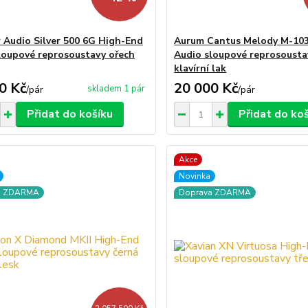
 Audio Silver 500 6G High-End
Aurum Cantus Melody M-10
loupové reprosoustavy ořech
Audio sloupové reprosousta
klavírní lak
0 Kč
20 000 Kč
skladem 1 pár
/
pár
/
pár
Přidat do košíku
Přidat do ko
Akce
Novinka
a ZDARMA
Doprava ZDARMA