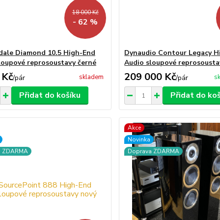
18 000 Kč
- 62 %
ale Diamond 10.5 High-End
Dynaudio Contour Legacy H
loupové reprosoustavy černé
Audio sloupové reprosousta
 Kč
209 000 Kč
skladem
s
/
pár
/
pár
Přidat do košíku
Přidat do ko
Akce
Novinka
a ZDARMA
Doprava ZDARMA