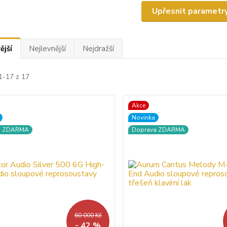
Upřesnit parametr
ější
Nejlevnější
Nejdražší
1-17 z 17
Akce
Novinka
a ZDARMA
Doprava ZDARMA
60 000 Kč
- 42 %