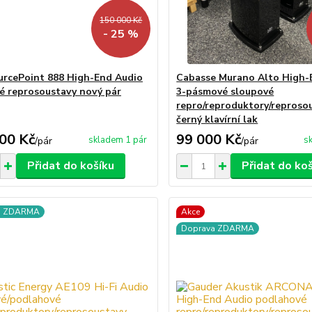
150 000 Kč
- 25 %
urcePoint 888 High-End Audio
Cabasse Murano Alto High-
é reprosoustavy nový pár
3-pásmové sloupové
repro/reproduktory/reproso
černý klavírní lak
00 Kč
99 000 Kč
skladem 1 pár
s
/
pár
/
pár
Přidat do košíku
Přidat do ko
a ZDARMA
Akce
Doprava ZDARMA