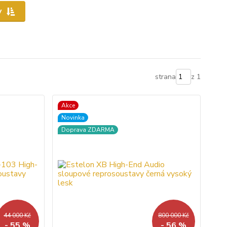
y
strana
z 1
Akce
Novinka
Doprava ZDARMA
44 000 Kč
800 000 Kč
- 55 %
- 56 %