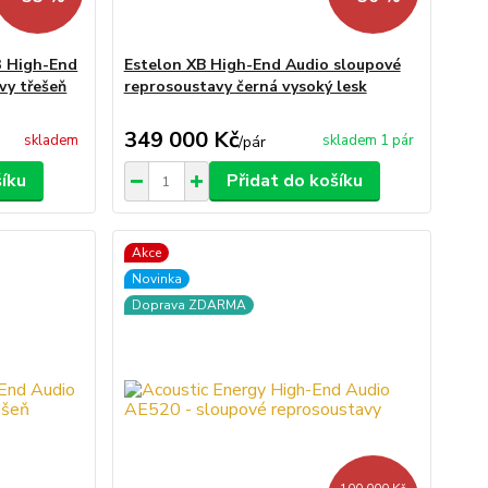
3 High-End
Estelon XB High-End Audio sloupové
vy třešeň
reprosoustavy černá vysoký lesk
349 000 Kč
skladem
skladem 1 pár
/
pár
šíku
Přidat do košíku
Akce
Novinka
Doprava ZDARMA