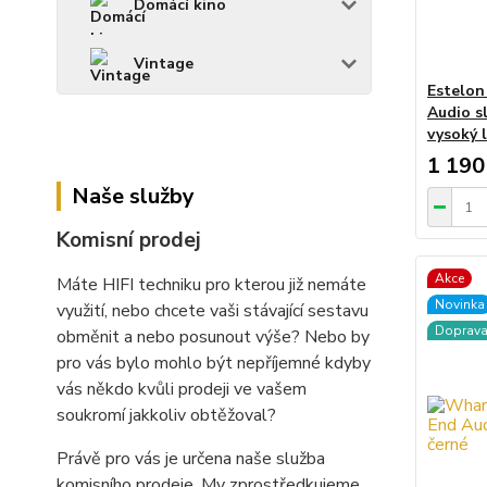
Domácí kino
Vintage
Estelon
Audio s
vysoký 
1 190
Naše služby
Komisní prodej
Akce
Máte HIFI techniku pro kterou již nemáte
Novinka
využití, nebo chcete vaši stávající sestavu
Doprav
obměnit a nebo posunout výše? Nebo by
pro vás bylo mohlo být nepříjemné kdyby
vás někdo kvůli prodeji ve vašem
soukromí jakkoliv obtěžoval?
Právě pro vás je určena naše služba
komisního prodeje. My zprostředkujeme