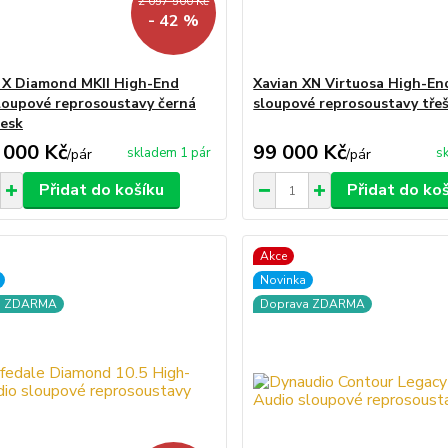
2 057 500 Kč
- 42 %
 X Diamond MKII High-End
Xavian XN Virtuosa High-En
loupové reprosoustavy černá
sloupové reprosoustavy tře
lesk
 000 Kč
99 000 Kč
skladem 1 pár
s
/
pár
/
pár
Přidat do košíku
Přidat do ko
Akce
Novinka
a ZDARMA
Doprava ZDARMA