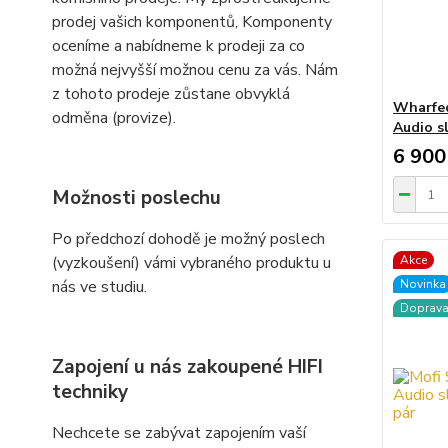
prodej vašich komponentů, Komponenty
oceníme a nabídneme k prodeji za co
možná nejvyšší možnou cenu za vás. Nám
z tohoto prodeje zůstane obvyklá
Wharfed
odměna (provize).
Audio s
6 900
Možnosti poslechu
Po předchozí dohodě je možný poslech
(vyzkoušení) vámi vybraného produktu u
Akce
nás ve studiu.
Novinka
Doprav
Zapojení u nás zakoupené HIFI
techniky
Nechcete se zabývat zapojením vaší