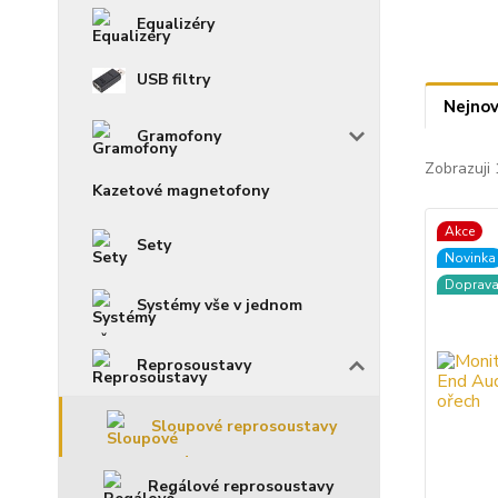
Equalizéry
USB filtry
Nejnov
Gramofony
Zobrazuji 
Kazetové magnetofony
Akce
Sety
Novinka
Doprav
Systémy vše v jednom
Reprosoustavy
Sloupové reprosoustavy
Regálové reprosoustavy