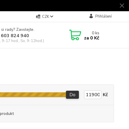
Přihlášení
CZK
 si rady? Zavolejte.
0
ks
 603 824 940
za
0 Kč
, 9-17 hod., So, 9-12hod.)
Do
Kč
produkt