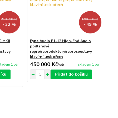
219 990 Kč
890 000 Kč
- 32 %
- 49 %
 MKII
Fyne Audio F1-12 High-End Audio
podlahové
ustavy
repro/reproduktory/reprosoustavy
klavírní lesk ořech
450 000 Kč
kladem 1 pár
skladem 1 pár
/
pár
šíku
Přidat do košíku