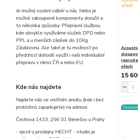
Je možný osobní odběr u nás. Nebo je
možné zakoupené komponenty doručit a
to několika způsoby. Přepravní službou,
kde obvykle využíváme služeb DPD nebo
PPL a u menších zásilek do 10Kg
Zásilkovnu. Ale také je tu možnost po
Acousti
sloupov
předchozí dohodě využít i naši individuální
repro/r
přepravu v rámci ČR a nebo EU.
ořech
15 60
Kde nás najdete
Najdete nás ve vnitřním areálu (kde i bez
problémů zaparkujete) na adrese:
Doprav
Čechova 1433, 256 01 Benešov u Prahy
- vjezd u prodejny HECHT - studio je