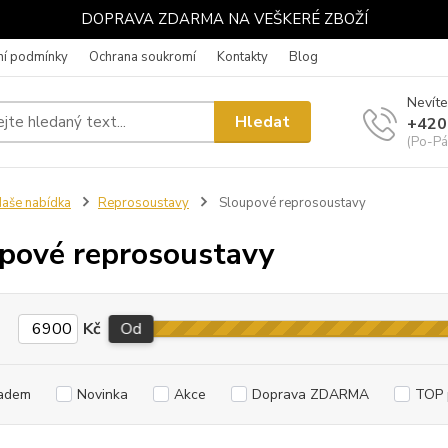
DOPRAVA ZDARMA NA VEŠKERÉ ZBOŽÍ
í podmínky
Ochrana soukromí
Kontakty
Blog
Nevíte
Hledat
+420
(Po-Pá
aše nabídka
Reprosoustavy
Sloupové reprosoustavy
pové reprosoustavy
Kč
Od
adem
Novinka
Akce
Doprava ZDARMA
TOP 