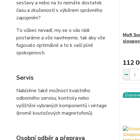
sestavy a nebo na to nemáte dostatek
času a zkušeností s výběrem správného
zapojením?
To vůbec nevadí, my se o vás rádi
Mofi So
postaráme a vše navrhneme, tak aby vše
sloupov
fugovalo optimálně a to k vaší plné
spokojenosti.
112 0
Servis
Nabízíme také možnost kvalitního
Doprav
odborného servisu, kontroly nebo
vyčištění vybraných komponentů i vintage
(kromě koutočových magnetofonů).
Osobní odběr a přeprava