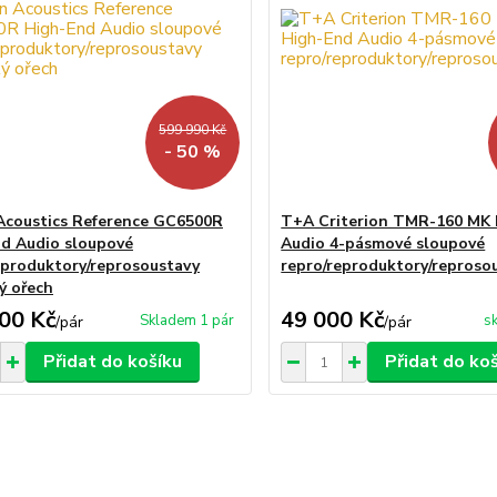
599 990 Kč
- 50 %
Acoustics Reference GC6500R
T+A Criterion TMR-160 MK 
d Audio sloupové
Audio 4-pásmové sloupové
eproduktory/reprosoustavy
repro/reproduktory/reproso
ý ořech
00 Kč
49 000 Kč
Skladem 1 pár
s
/
pár
/
pár
Přidat do košíku
Přidat do ko