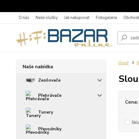
O nás
Naše služby
Jak nakupovat
Fotogalerie
Obchodn
Úvod
N
Naše nabídka
Slou
Zesilovače
Přehrávače
Cena:
Tunery
Skl
Převodníky