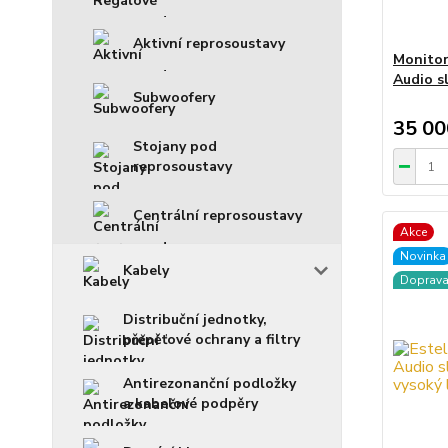
Aktivní reprosoustavy
Monitor
Audio s
Subwoofery
35 00
Stojany pod
reprosoustavy
Centrální reprosoustavy
Akce
Novinka
Kabely
Doprav
Distribuční jednotky,
přepěťové ochrany a filtry
Antirezonanční podložky
a kabelové podpěry