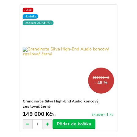
Akce
Novinka
Doprava ZDARMA
285 000 Kč
- 48 %
Grandinote Silva High-End Audio koncový
zesilovač černý
149 000 Kč
skladem 1 ks
/
ks
Přidat do košíku