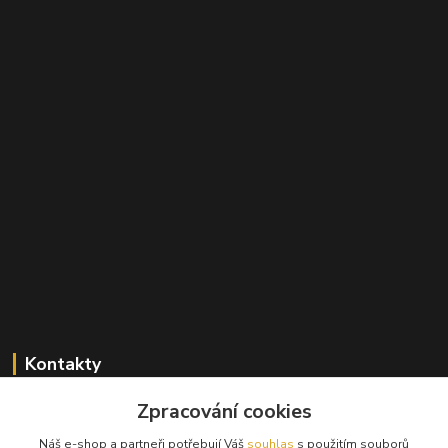
Kontakty
Zpracování cookies
+420 603 824 940
(Po-Pá, 9-17 hod., So, 9-12hod.)
Náš e-shop a partneři potřebují Váš
souhlas
s použitím souborů