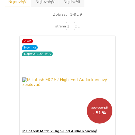
Nejnovější
Nejlevnější
Nejdražší
Zobrazuji 1-9 z 9
strana
z 1
Akce
Novinka
Doprava ZDARMA
200 000 Kč
- 51 %
McIntosh MC152 High-End Audio koncový