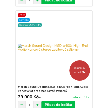
Přidat do košíku
Akce
Novinka
Doprava ZDARMA
70 000 Kč
- 59 %
Marsh Sound Design MSD-a400s High-End Audio
koncový stereo zesilovač stříbrný
29 000 Kč
skladem 1 ks
/
ks
Přidat do košíku