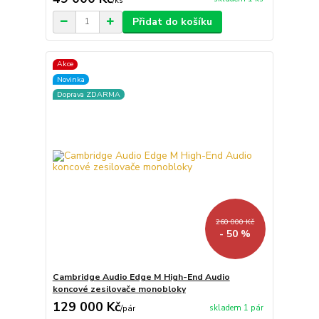
/
ks
Přidat do košíku
Akce
Novinka
Doprava ZDARMA
260 000 Kč
- 50 %
Cambridge Audio Edge M High-End Audio
koncové zesilovače monobloky
129 000 Kč
skladem 1 pár
/
pár