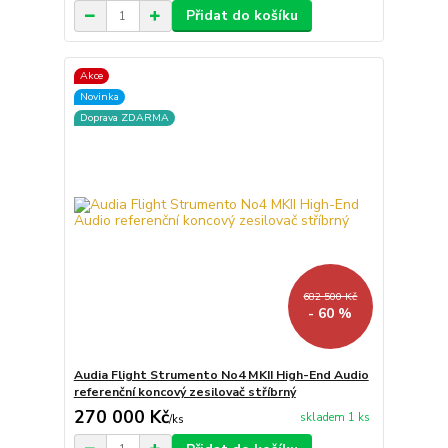
Přidat do košíku
Akce
Novinka
Doprava ZDARMA
682 500 Kč
- 60 %
Audia Flight Strumento No4 MKII High-End Audio
referenční koncový zesilovač stříbrný
270 000 Kč
skladem 1 ks
/
ks