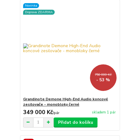
Novinka
Doprava ZDARMA
750 000 Kč
- 53 %
Grandinote Demone High-End Audio koncové
zesilovače - monobloky černé
349 000 Kč
skladem 1 pár
/
pár
Přidat do košíku