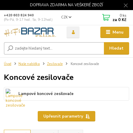
DOPRAVA ZDARMA NA VEŠKERÉ ZBOŽÍ
0
ks
+420 603 824 940
CZK
za
0 Kč
(Po-Pá, 9-17 hod., So, 9-12hod.)
Menu
Hledat
Úvod
Naše nabídka
Zesilovače
Koncové zesilovače
Koncové zesilovače
Lampové koncové zesilovače
Upřesnit parametry