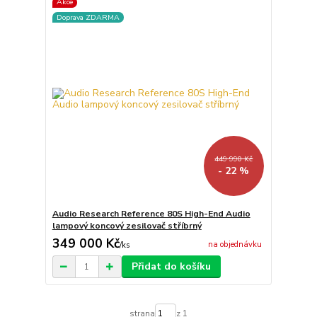
Akce
Doprava ZDARMA
449 990 Kč
- 22 %
Audio Research Reference 80S High-End Audio
lampový koncový zesilovač stříbrný
349 000 Kč
na objednávku
/
ks
Přidat do košíku
strana
z 1