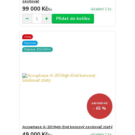
zesilovač
99 000 Kč
skladem 1 ks
/
ks
Přidat do košíku
Akce
Novinka
Doprava ZDARMA
140 000 Kč
- 65 %
Accuphase A-20 High-End koncový zesilovač zlatý
49 000 Kč
skladem 1 ks