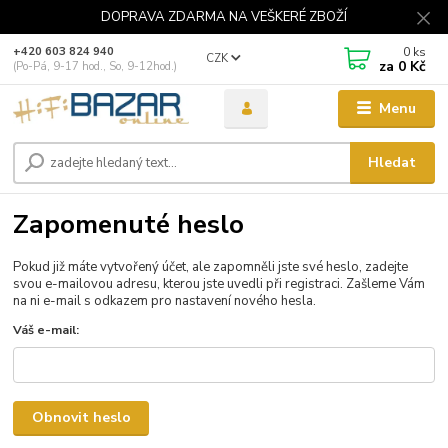
DOPRAVA ZDARMA NA VEŠKERÉ ZBOŽÍ
0
ks
+420 603 824 940
CZK
za
0 Kč
(Po-Pá, 9-17 hod., So, 9-12hod.)
Menu
Hledat
Zapomenuté heslo
Pokud již máte vytvořený účet, ale zapomněli jste své heslo, zadejte
svou e-mailovou adresu, kterou jste uvedli při registraci. Zašleme Vám
na ni e-mail s odkazem pro nastavení nového hesla.
Váš e-mail:
Obnovit heslo