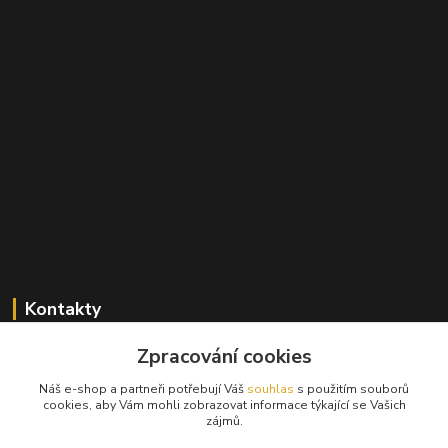
Kontakty
Zpracování cookies
+420 603 824 940
(Po-Pá, 9-17 hod., So, 9-12hod.)
Náš e-shop a partneři potřebují Váš
souhlas
s použitím souborů
cookies, aby Vám mohli zobrazovat informace týkající se Vašich
info@hifibazar.online
zájmů.