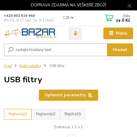
DOPRAVA ZDARMA NA VEŠKERÉ ZBOŽÍ
0
ks
+420 603 824 940
CZK
za
0 Kč
(Po-Pá, 9-17 hod., So, 9-12hod.)
Menu
Hledat
Úvod
Naše nabídka
USB filtry
USB filtry
Upřesnit parametry
Nejnovější
Nejlevnější
Nejdražší
Zobrazuji 1-1 z 1