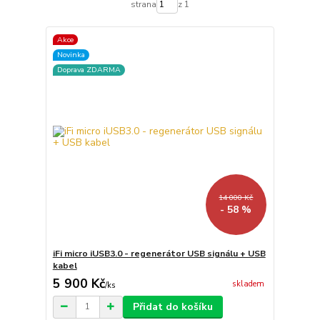
strana
z 1
Akce
Novinka
Doprava ZDARMA
14 000 Kč
- 58 %
iFi micro iUSB3.0 - regenerátor USB signálu + USB
kabel
5 900 Kč
skladem
/
ks
Přidat do košíku