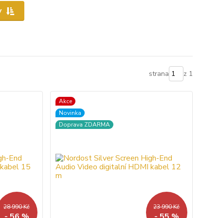
y
strana
z 1
Akce
Novinka
Doprava ZDARMA
28 990 Kč
23 990 Kč
- 56 %
- 55 %