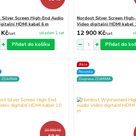
 Silver Screen High-End Audio
Nordost Silver Screen High
igitalní HDMI kabel 6 m
Video digitalní HDMI kabel 
 Kč
12 900 Kč
skladem 1 set
s
/
set
/
set
Přidat do košíku
Přidat do ko
Akce
Novinka
a ZDARMA
Doprava ZDARMA
20 990 Kč