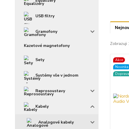
Equalizéry
USB filtry
Nejnov
Gramofony
Zobrazuji 
Kazetové magnetofony
Sety
Akce
Novinka
Doprav
Systémy vše v jednom
Reprosoustavy
Kabely
Analogové kabely