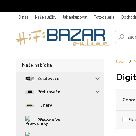
O nás
Naše služby
Jak nakupovat
Fotogalerie
Obchodn
Úvod
N
Naše nabídka
Digi
Zesilovače
Přehrávače
Cena:
Tunery
Skl
Převodníky