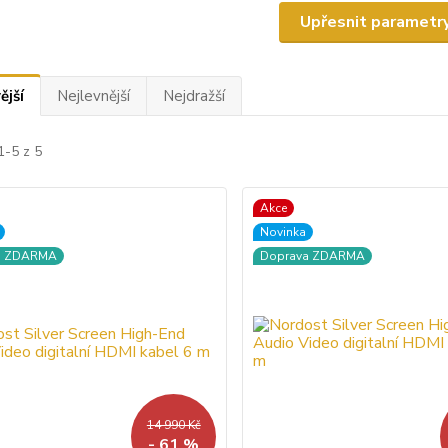
Upřesnit parametr
ější
Nejlevnější
Nejdražší
1-5 z 5
Akce
Novinka
a ZDARMA
Doprava ZDARMA
14 990 Kč
- 61 %