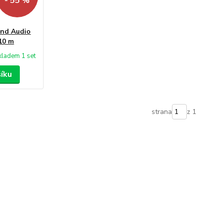
- 55 %
nd Audio
10 m
kladem 1 set
šíku
strana
z 1