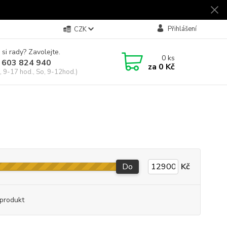
Přihlášení
CZK
 si rady? Zavolejte.
0
ks
 603 824 940
za
0 Kč
, 9-17 hod., So, 9-12hod.)
Do
Kč
produkt