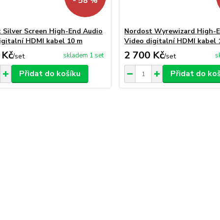
- 58 %
 Silver Screen High-End Audio
Nordost Wyrewizard High-E
igitalní HDMI kabel 10 m
Video digitalní HDMI kabel 
 Kč
2 700 Kč
skladem 1 set
s
/
set
/
set
Přidat do košíku
Přidat do ko