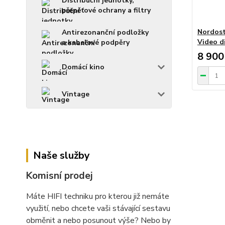
Distribuční jednotky,
přepěťové ochrany a filtry
Nordost
Antirezonanční podložky
Video d
a kabelové podpěry
8 900
Domácí kino
Vintage
Naše služby
Komisní prodej
Máte HIFI techniku pro kterou již nemáte
využití, nebo chcete vaši stávající sestavu
obměnit a nebo posunout výše? Nebo by