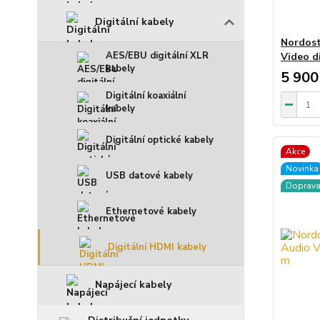
Digitální kabely
Nordost
AES/EBU digitální XLR
Video d
kabely
5 900
Digitální koaxiální
kabely
Digitální optické kabely
Akce
Novinka
USB datové kabely
Doprav
Ethernetové kabely
Digitální HDMI kabely
Napájecí kabely