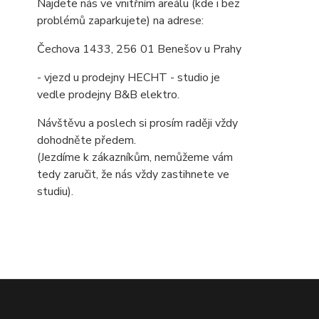
Najdete nás ve vnitřním areálu (kde i bez
problémů zaparkujete) na adrese:
Čechova 1433, 256 01 Benešov u Prahy
- vjezd u prodejny HECHT - studio je
vedle prodejny B&B elektro.
Návštěvu a poslech si prosím raději vždy
dohodněte předem.
(Jezdíme k zákazníkům, nemůžeme vám
tedy zaručit, že nás vždy zastihnete ve
studiu).