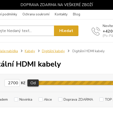
DOPRAVA ZDARMA NA VEŠKERÉ ZBOŽÍ
í podmínky
Ochrana soukromí
Kontakty
Blog
Nevíte
Hledat
+420
(Po-Pá
aše nabídka
Kabely
Digitální kabely
Digitální HDMI kabely
tální HDMI kabely
Kč
Od
adem
Novinka
Akce
Doprava ZDARMA
TOP 