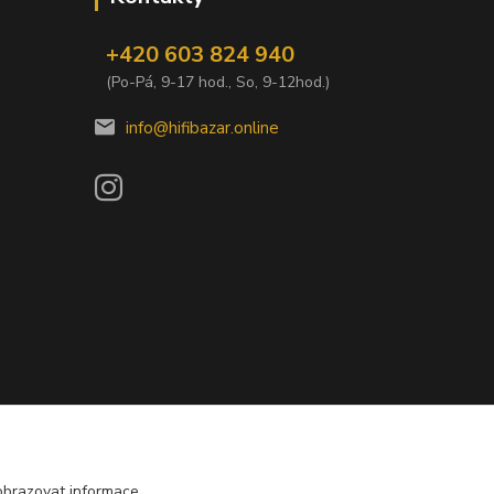
+420 603 824 940
(Po-Pá, 9-17 hod., So, 9-12hod.)
info@hifibazar.online
obrazovat informace