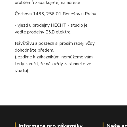
problémů zaparkujete) na adrese:
Čechova 1433, 256 01 Benešov u Prahy
- vjezd u prodejny HECHT - studio je
vedle prodejny B&B elektro.
Návštěvu a poslech si prosím raději vždy
dohodněte předem.
(Jezdíme k zákazníkům, nemůžeme vám
tedy zaručit, že nás vždy zastihnete ve
studiu).
Informace pro zákazníky
Naše ad