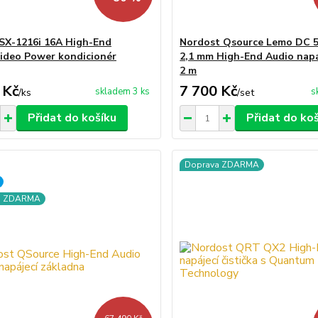
SX-1216i 16A High-End
Nordost Qsource Lemo DC 5
ideo Power kondicionér
2,1 mm High-End Audio napá
2 m
 Kč
7 700 Kč
skladem 3 ks
s
/
ks
/
set
Přidat do košíku
Přidat do ko
Doprava ZDARMA
a ZDARMA