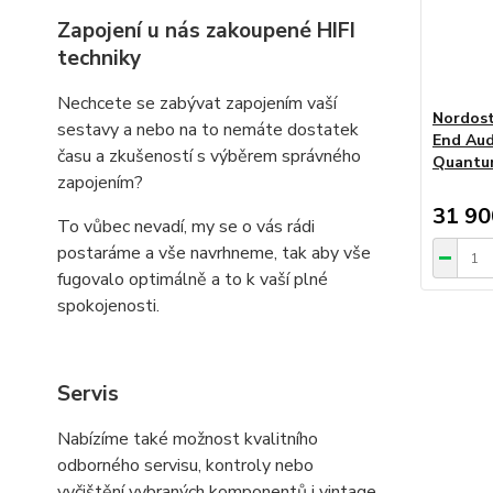
Zapojení u nás zakoupené HIFI
techniky
Nechcete se zabývat zapojením vaší
Nordost
sestavy a nebo na to nemáte dostatek
End Aud
času a zkušeností s výběrem správného
Quantu
zapojením?
31 90
To vůbec nevadí, my se o vás rádi
postaráme a vše navrhneme, tak aby vše
fugovalo optimálně a to k vaší plné
spokojenosti.
Servis
Nabízíme také možnost kvalitního
odborného servisu, kontroly nebo
vyčištění vybraných komponentů i vintage