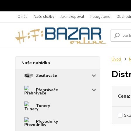
O nás
Naše služby
Jak nakupovat
Fotogalerie
Obchodn
Úvod
N
Naše nabídka
Dist
Zesilovače
Přehrávače
Cena:
Tunery
Skl
Převodníky