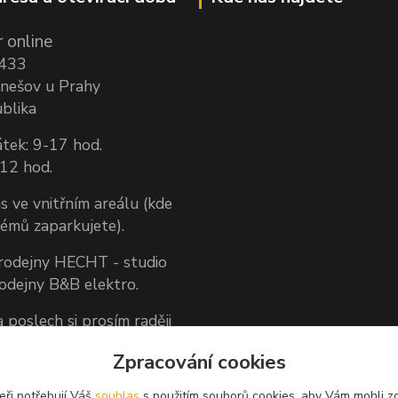
 online
1433
nešov u Prahy
blika
tek: 9-17 hod.
-12 hod.
s ve vnitřním areálu (kde
lémů zaparkujete).
prodejny HECHT - studio
rodejny B&B elektro.
 poslech si prosím raději
dněte předem.
Zpracování cookies
 zákazníkům, nemůžeme
aručit, že nás vždy
eři potřebují Váš
souhlas
s použitím souborů cookies, aby Vám mohli z