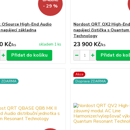
67 490 Kč
- 29 %
 QSource High-End Audio
Nordost QRT QX2 High-End
í napájecí základna
napájecí čistička s Quantu
Technology
0 Kč
23 900 Kč
skladem 1 ks
/
ks
/
ks
Přidat do košíku
Přidat do ko
Akce
a ZDARMA
Doprava ZDARMA