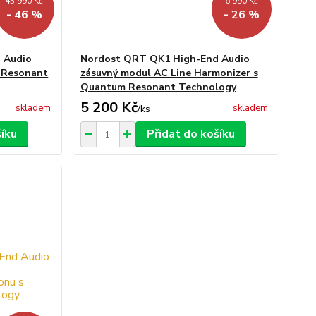
43 990 Kč
6 990 Kč
- 46 %
- 26 %
 Audio
Nordost QRT QK1 High-End Audio
m Resonant
zásuvný modul AC Line Harmonizer s
Quantum Resonant Technology
5 200 Kč
skladem
skladem
/
ks
šíku
Přidat do košíku