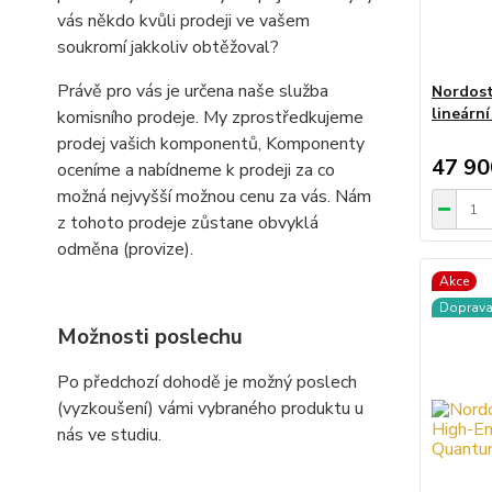
vás někdo kvůli prodeji ve vašem
soukromí jakkoliv obtěžoval?
Právě pro vás je určena naše služba
Nordost
lineárn
komisního prodeje. My zprostředkujeme
prodej vašich komponentů, Komponenty
47 90
oceníme a nabídneme k prodeji za co
možná nejvyšší možnou cenu za vás. Nám
z tohoto prodeje zůstane obvyklá
odměna (provize).
Akce
Doprav
Možnosti poslechu
Po předchozí dohodě je možný poslech
(vyzkoušení) vámi vybraného produktu u
nás ve studiu.