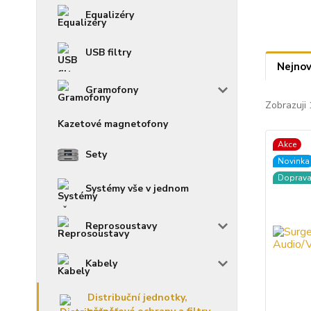
Equalizéry
USB filtry
Nejnov
Gramofony
Zobrazuji 
Kazetové magnetofony
Akce
Sety
Novinka
Doprav
Systémy vše v jednom
Reprosoustavy
Kabely
Distribuční jednotky,