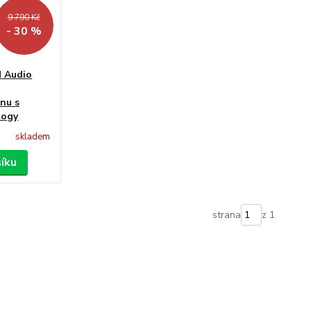
9 790 Kč
- 30 %
 Audio
nu s
logy
skladem
šíku
strana
z 1