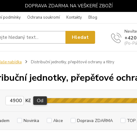
DOPRAVA ZDARMA NA VEŠKERÉ ZBOŽÍ
í podmínky
Ochrana soukromí
Kontakty
Blog
Nevíte
Hledat
+420
(Po-Pá
aše nabídka
Distribuční jednotky, přepěťové ochrany a filtry
ribuční jednotky, přepěťové ochra
Kč
Od
adem
Novinka
Akce
Doprava ZDARMA
TOP 