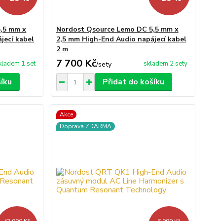
,5 mm x
Nordost Qsource Lemo DC 5,5 mm x
jecí kabel
2,5 mm High-End Audio napájecí kabel
2 m
7 700 Kč
kladem 1 set
skladem 2 sety
/
sety
šíku
Přidat do košíku
Akce
Doprava ZDARMA