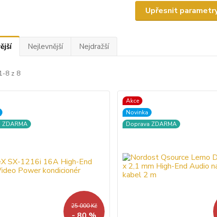
Upřesnit parametr
ější
Nejlevnější
Nejdražší
1-8 z 8
Akce
Novinka
a ZDARMA
Doprava ZDARMA
25 000 Kč
- 80 %