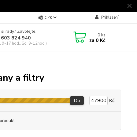
Přihlášení
CZK
 si rady? Zavolejte.
0
ks
 603 824 940
za
0 Kč
, 9-17 hod., So, 9-12hod.)
ny a filtry
Do
Kč
produkt