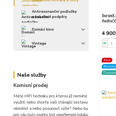
přepěťové ochrany a filtry
Antirezonanční podložky
SurgeX 
a kabelové podpěry
Audio/V
Domácí kino
4 900
Vintage
Akce
Novinka
Doprav
Naše služby
Komisní prodej
Máte HIFI techniku pro kterou již nemáte
využití, nebo chcete vaši stávající sestavu
obměnit a nebo posunout výše? Nebo by
pro vás bylo mohlo být nepříjemné kdyby