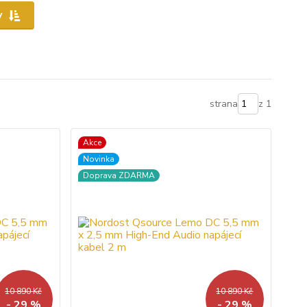
y
strana
z 1
Akce
Novinka
Doprava ZDARMA
10 890 Kč
10 890 Kč
- 29 %
- 29 %