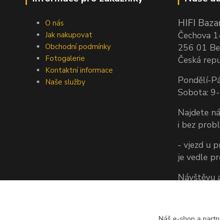
HIFI Bazar
O nás
Čechova 
Jak nakupovat
Obchodní podmínky
256 01 Be
Fotogalerie
Česká repu
Kontaktní informace
Pondělí-Pá
Naše služby
Sobota: 9
Najdete ná
i bez prob
- vjezd u 
je vedle p
Návštěvu a
vždy doho
(Jezdíme k
vám tedy z
Náš e-shop a partn