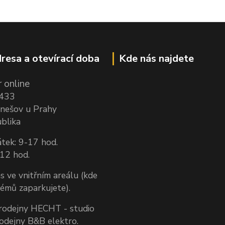
resa a otevírací doba
Kde nás najdete
 online
1433
nešov u Prahy
blika
tek: 9-17 hod.
-12 hod.
s ve vnitřním areálu (kde
lémů zaparkujete).
prodejny HECHT - studio
rodejny B&B elektro.