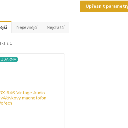
Upřesnit parametr
ější
Nejlevnější
Nejdražší
1-1 z 1
a ZDARMA