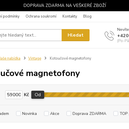
DOPRAVA ZDARMA NA VEŠKERÉ ZBOŽÍ
í podmínky
Ochrana soukromí
Kontakty
Blog
Nevíte
Hledat
+420
(Po-Pá
aše nabídka
Vintage
Kotoučové magnetofony
učové magnetofony
Kč
Od
adem
Novinka
Akce
Doprava ZDARMA
TOP 