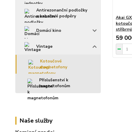
Antirezonanční podložky
a kabelové podpěry
Akai GX
kotoučo
stříbrný
Domácí kino
59 00
Vintage
Kotoučové
magnetofony
Příslušenství k
magnetofonům
Naše služby