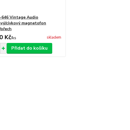
-646 Vintage Audio
vý/cívkový magnetofon
/ořech
0 Kč
skladem
/
ks
Přidat do košíku