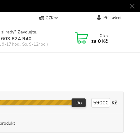
Přihlášení
CZK
 si rady? Zavolejte.
0
ks
 603 824 940
za
0 Kč
, 9-17 hod., So, 9-12hod.)
Do
Kč
produkt