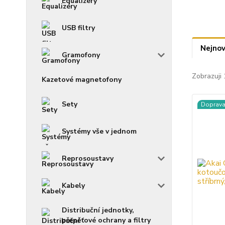
Equalizéry
USB filtry
Nejnov
Gramofony
Zobrazuji 
Kazetové magnetofony
Sety
Doprav
Systémy vše v jednom
Reprosoustavy
Kabely
Distribuční jednotky,
přepěťové ochrany a filtry