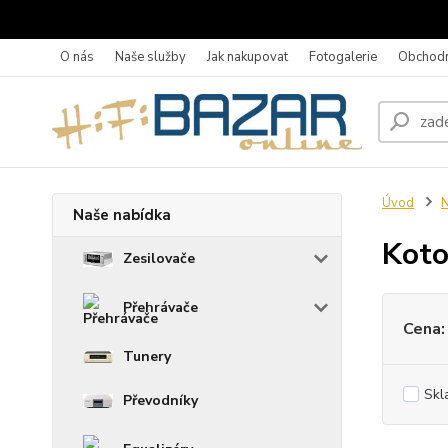
O nás
Naše služby
Jak nakupovat
Fotogalerie
Obchodn
Úvod
N
Naše nabídka
Koto
Zesilovače
Přehrávače
Cena:
Tunery
Skl
Převodníky