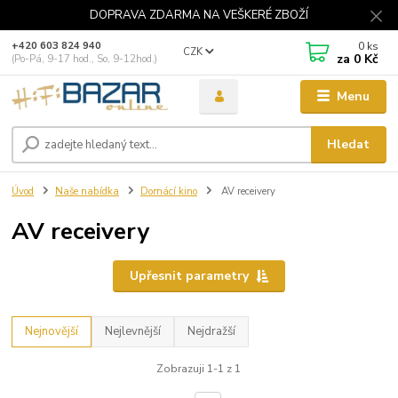
DOPRAVA ZDARMA NA VEŠKERÉ ZBOŽÍ
0
ks
+420 603 824 940
CZK
za
0 Kč
(Po-Pá, 9-17 hod., So, 9-12hod.)
Menu
Hledat
Úvod
Naše nabídka
Domácí kino
AV receivery
AV receivery
Upřesnit parametry
Nejnovější
Nejlevnější
Nejdražší
Zobrazuji 1-1 z 1