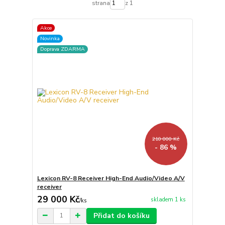
strana
z 1
Akce
Novinka
Doprava ZDARMA
210 000 Kč
- 86 %
Lexicon RV-8 Receiver High-End Audio/Video A/V
receiver
29 000 Kč
skladem 1 ks
/
ks
Přidat do košíku