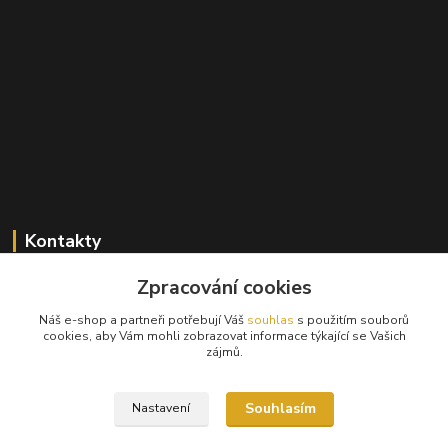
Kontakty
Zpracování cookies
+420 603 824 940
(Po-Pá, 9-17 hod., So, 9-12hod.)
Náš e-shop a partneři potřebují Váš
souhlas
s použitím souborů
cookies, aby Vám mohli zobrazovat informace týkající se Vašich
info@hifibazar.online
zájmů.
Souhlasím
Nastavení