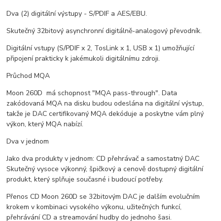
Dva (2) digitální výstupy - S/PDIF a AES/EBU.
Skutečný 32bitový asynchronní digitálně-analogový převodník.
Digitální vstupy (S/PDIF x 2, TosLink x 1, USB x 1) umožňující
připojení prakticky k jakémukoli digitálnímu zdroji.
Průchod MQA
Moon 260D má schopnost "MQA pass-through". Data
zakódovaná MQA na disku budou odeslána na digitální výstup,
takže je DAC certifikovaný MQA dekóduje a poskytne vám plný
výkon, který MQA nabízí.
Dva v jednom
Jako dva produkty v jednom: CD přehrávač a samostatný DAC
Skutečný vysoce výkonný, špičkový a cenově dostupný digitální
produkt, který splňuje současné i budoucí potřeby.
Přenos CD Moon 260D se 32bitovým DAC je dalším evolučním
krokem v kombinaci vysokého výkonu, užitečných funkcí,
přehrávání CD a streamování hudby do jednoho šasi.