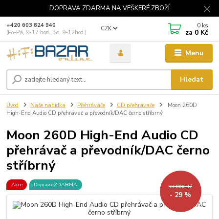
DOPRAVA ZDARMA NA VEŠKERÉ ZBOŽÍ
0
ks
+420 603 824 940
CZK
za
0 Kč
(Po-Pá, 9-17 hod., So, 9-12hod.)
Menu
Hledat
Úvod
Naše nabídka
Přehrávače
CD přehrávače
Moon 260D
High-End Audio CD přehrávač a převodník/DAC černo stříbrný
Moon 260D High-End Audio CD
přehrávač a převodník/DAC černo
stříbrný
Akce
Doprava ZDARMA
98 000 Kč
- 29 %