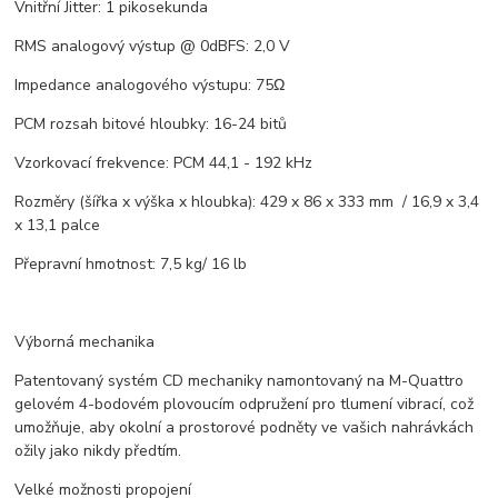
Vnitřní Jitter: 1 pikosekunda
RMS analogový výstup @ 0dBFS: 2,0 V
Impedance analogového výstupu: 75Ω
PCM rozsah bitové hloubky: 16-24 bitů
Vzorkovací frekvence: PCM 44,1 - 192 kHz
Rozměry (šířka x výška x hloubka): 429 x 86 x 333 mm / 16,9 x 3,4
x 13,1 palce
Přepravní hmotnost: 7,5 kg/ 16 lb
Výborná mechanika
Patentovaný systém CD mechaniky namontovaný na M-Quattro
gelovém 4-bodovém plovoucím odpružení pro tlumení vibrací, což
umožňuje, aby okolní a prostorové podněty ve vašich nahrávkách
ožily jako nikdy předtím.
Velké možnosti propojení