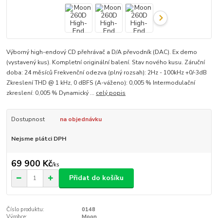
Výborný high-endový CD přehrávač a D/A převodník (DAC). Ex demo
(vystavený kus). Kompletní originální balení. Stav nového kusu. Záruční
doba: 24 měsíců Frekvenční odezva (plný rozsah): 2Hz - 100kHz +0/-3dB
Zkreslení THD @ 1 kHz, 0 dBFS (A-váženo): 0,005 % Intermodulační
zkreslení: 0,005 % Dynamický ...
celý popis
Dostupnost
na objednávku
Nejsme plátci DPH
69 900 Kč
/
ks
Přidat do košíku
Číslo produktu:
0148
Výrobce:
Moon