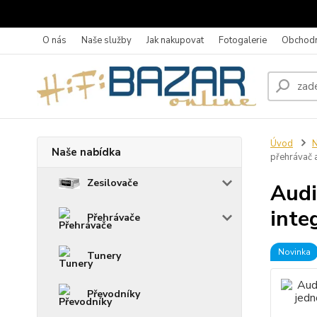
O nás
Naše služby
Jak nakupovat
Fotogalerie
Obchodn
Úvod
N
Naše nabídka
přehrávač a
Zesilovače
Audi
inte
Přehrávače
Novinka
Tunery
Převodníky