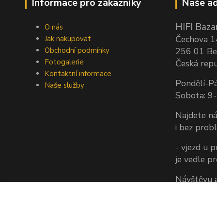
Informace pro zákazníky
Naše ad
HIFI Bazar
O nás
Čechova 
Jak nakupovat
Obchodní podmínky
256 01 Be
Fotogalerie
Česká repu
Kontaktní informace
Pondělí-Pá
Naše služby
Sobota: 9
Najdete ná
i bez prob
- vjezd u 
je vedle p
Návštěvu a
vždy doho
(Jezdíme k
vám tedy z