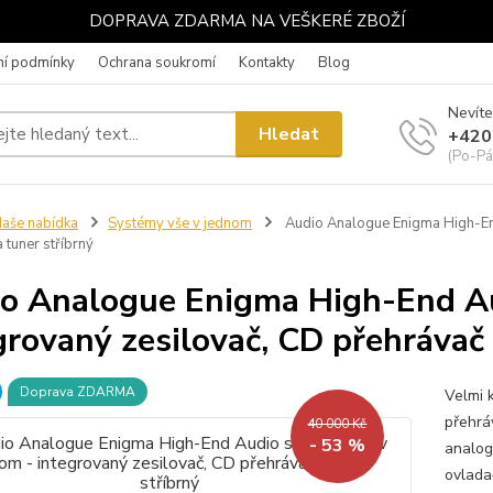
DOPRAVA ZDARMA NA VEŠKERÉ ZBOŽÍ
í podmínky
Ochrana soukromí
Kontakty
Blog
Nevíte
Hledat
+420
(Po-Pá
aše nabídka
Systémy vše v jednom
Audio Analogue Enigma High-End
 tuner stříbrný
o Analogue Enigma High-End Au
grovaný zesilovač, CD přehrávač 
Doprava ZDARMA
Velmi 
přehrá
40 000 Kč
- 53 %
analog
ovlada