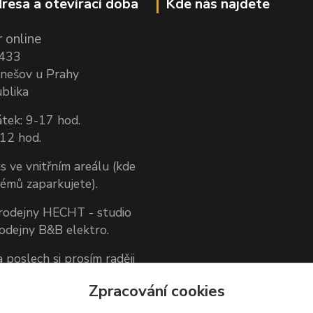
resa a otevírací doba
Kde nás najdete
 online
1433
nešov u Prahy
blika
tek: 9-17 hod.
-12 hod.
s ve vnitřním areálu (kde
lémů zaparkujete).
prodejny HECHT - studio
rodejny B&B elektro.
 poslech si prosím raději
dněte předem.
Zpracování cookies
 zákazníkům, nemůžeme
aručit, že nás vždy