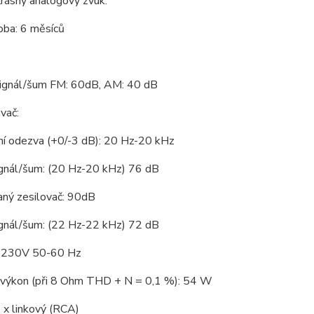
rásný analogový zvuk.
oba: 6 měsíců
ignál/šum FM: 60dB, AM: 40 dB
vač:
ní odezva (+0/-3 dB): 20 Hz-20 kHz
gnál/šum: (20 Hz-20 kHz) 76 dB
aný zesilovač: 90dB
gnál/šum: (22 Hz-22 kHz) 72 dB
: 230V 50-60 Hz
 výkon (při 8 Ohm THD + N = 0,1 %): 54 W
 x linkový (RCA)