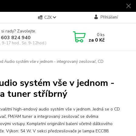
Přihlášení
CZK
 si rady? Zavolejte.
0
ks
 603 824 940
za
0 Kč
, 9-17 hod., So, 9-12hod.)
 Audio systém vše v jednom - integrovaný zesilovač, CD
dio systém vše v jednom -
a tuner stříbrný
kvalitní high-endový audio systém vše v jednom. Jedná se o CD
vač, FM/AM tuner a integrovaný zesilovač se dvěma
ovými vstupy. Kompletní originální balení včetně dálkového
če. Výkon: 54 W, V sekci předzesilovače je lampa ECC88.