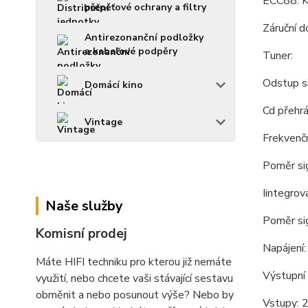
ECC88. K
přepěťové ochrany a filtry
Záruční d
Antirezonanční podložky
a kabelové podpěry
Tuner:
Odstup s
Domácí kino
Cd přehrá
Vintage
Frekvenč
Poměr si
Iintegrov
Naše služby
Poměr si
Komisní prodej
Napájení
Máte HIFI techniku pro kterou již nemáte
Výstupní
využití, nebo chcete vaši stávající sestavu
obměnit a nebo posunout výše? Nebo by
Vstupy: 2