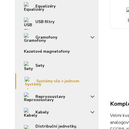
Equalizéry
USB filtry
Gramofony
Kazetové magnetofony
Sety
Systémy vše v jednom
Reprosoustavy
Komple
Kabely
Velmi kva
analogový
Distribuční jednotky,