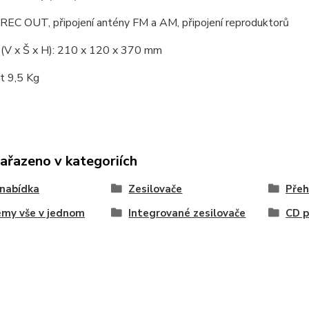
 REC OUT, připojení antény FM a AM, připojení reproduktorů
(V x Š x H): 210 x 120 x 370 mm
 9,5 Kg
zařazeno v kategoriích
nabídka
Zesilovače
Přeh
my vše v jednom
Integrované zesilovače
CD p