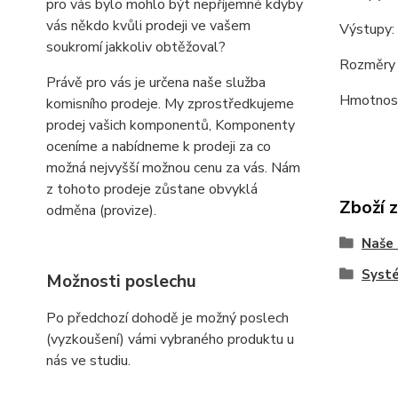
pro vás bylo mohlo být nepříjemné kdyby
vás někdo kvůli prodeji ve vašem
Výstupy:
soukromí jakkoliv obtěžoval?
Rozměry 
Právě pro vás je určena naše služba
Hmotnost
komisního prodeje. My zprostředkujeme
prodej vašich komponentů, Komponenty
oceníme a nabídneme k prodeji za co
možná nejvyšší možnou cenu za vás. Nám
z tohoto prodeje zůstane obvyklá
Zboží 
odměna (provize).
Naše 
Systé
Možnosti poslechu
Po předchozí dohodě je možný poslech
(vyzkoušení) vámi vybraného produktu u
nás ve studiu.