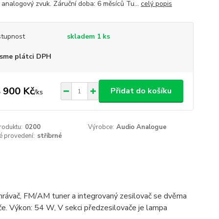
 analogový zvuk. Záruční doba: 6 měsíců Tu...
celý popis
tupnost
skladem 1 ks
sme plátci DPH
 900 Kč
Přidat do košíku
/
ks
roduktu:
0200
Výrobce:
Audio Analogue
é provedení:
stříbrné
ehrávač, FM/AM tuner a integrovaný zesilovač se dvěma
če. Výkon: 54 W, V sekci předzesilovače je lampa