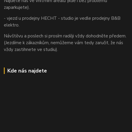
Najdete nás ve vnitřním areálu (kde i bez problémů
zaparkujete).
- vjezd u prodejny HECHT - studio je vedle prodejny B&B
elektro.
Návštěvu a poslech si prosím raději vždy dohodněte předem.
(Jezdíme k zákazníkům, nemůžeme vám tedy zaručit, že nás
vždy zastihnete ve studiu).
Kde nás najdete