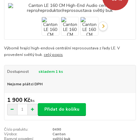
Výborně hrající high-endová centrální reprosoustava z řady LE. V
provedení světlý buk.
celý popis
Dostupnost
skladem 1 ks
Nejsme plátci DPH
1 900 Kč
/
ks
Přidat do košíku
Číslo produktu:
0490
Výrobce:
Canton
Barevné provedení:
světlý buk