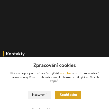
Kontakty
+420 603 824 940
Zpracování cookies
(Po-Pá, 9-17 hod., So, 9-12hod.)
Náš e-shop a partneři potřebují Váš
souhlas
s použitím souborů
cookies, aby Vám mohli zobrazovat informace týkající se Vašich
info@hifibazar.online
zájmů.
Souhlasím
Nastavení