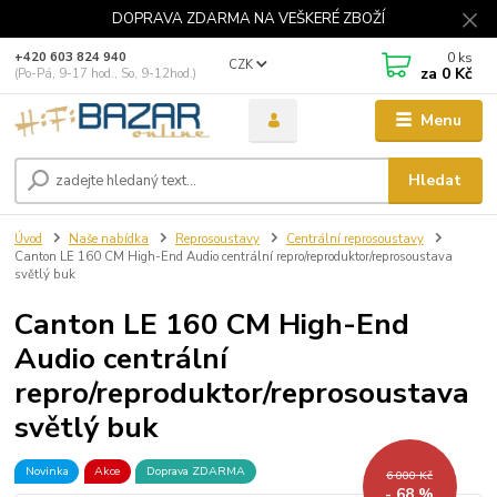
DOPRAVA ZDARMA NA VEŠKERÉ ZBOŽÍ
0
ks
+420 603 824 940
CZK
za
0 Kč
(Po-Pá, 9-17 hod., So, 9-12hod.)
Menu
Hledat
Úvod
Naše nabídka
Reprosoustavy
Centrální reprosoustavy
Canton LE 160 CM High-End Audio centrální repro/reproduktor/reprosoustava
světlý buk
Canton LE 160 CM High-End
Audio centrální
repro/reproduktor/reprosoustava
světlý buk
Novinka
Akce
Doprava ZDARMA
6 000 Kč
- 68 %