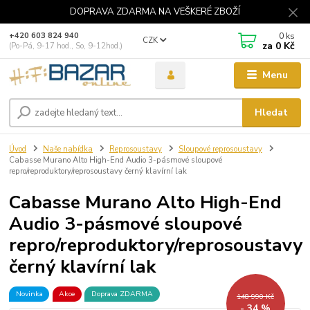
DOPRAVA ZDARMA NA VEŠKERÉ ZBOŽÍ
0
ks
+420 603 824 940
CZK
za
0 Kč
(Po-Pá, 9-17 hod., So, 9-12hod.)
Menu
Hledat
Úvod
Naše nabídka
Reprosoustavy
Sloupové reprosoustavy
Cabasse Murano Alto High-End Audio 3-pásmové sloupové
repro/reproduktory/reprosoustavy černý klavírní lak
Cabasse Murano Alto High-End
Audio 3-pásmové sloupové
repro/reproduktory/reprosoustavy
černý klavírní lak
Novinka
Akce
Doprava ZDARMA
148 990 Kč
- 34 %