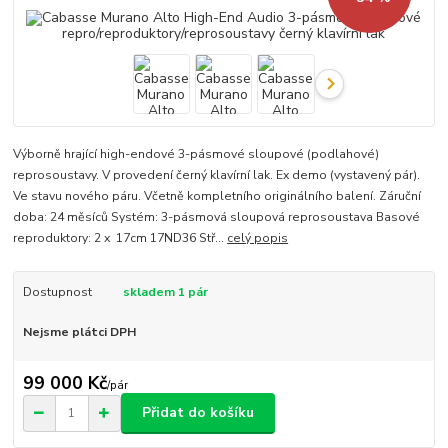
Výborně hrající high-endové 3-pásmové sloupové (podlahové)
reprosoustavy. V provedení černý klavírní lak. Ex demo (vystavený pár).
Ve stavu nového páru. Včetně kompletního originálního balení. Záruční
doba: 24 měsíců Systém: 3-pásmová sloupová reprosoustava Basové
reproduktory: 2 x 17cm 17ND36 Stř...
celý popis
Dostupnost
skladem 1 pár
Nejsme plátci DPH
99 000 Kč
/
pár
Přidat do košíku