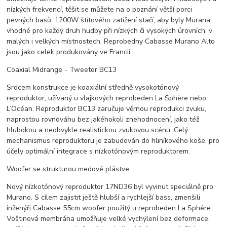
nízkých frekvencí, těšit se můžete na o poznání větší porci
pevných basů. 1200W štítového zatížení stačí, aby byly Murana
vhodné pro každý druh hudby při nízkých či vysokých úrovních, v
malých i velkých místnostech. Reprobedny Cabasse Murano Alto
jsou jako celek produkovány ve Francii.
Coaxial Midrange - Tweeter BC13
Srdcem konstrukce je koaxiální středně vysokotónový
reproduktor, užívaný u vlajkových reprobeden La Sphère nebo
L’Océan. Reproduktor BC13 zaručuje věrnou reprodukci zvuku,
naprostou rovnováhu bez jakéhokoli znehodnocení, jako též
hlubokou a neobvykle realistickou zvukovou scénu. Celý
mechanismus reproduktoru je zabudován do hliníkového koše, pro
účely optimální integrace s nízkotónovým reproduktorem.
Woofer se strukturou medové plástve
Nový nízkotónový reproduktor 17ND36 byl vyvinut speciálně pro
Murano. S cílem zajistit ještě hlubší a rychlejší bass, zmenšili
inženýři Cabasse 55cm woofer použitý u reprobeden La Sphére.
Voštinová membrána umožňuje velké vychýlení bez deformace,