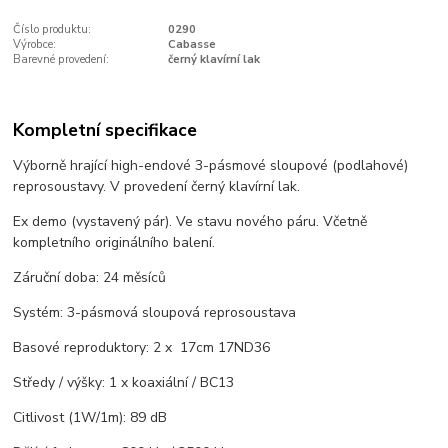
Číslo produktu:
0290
Výrobce:
Cabasse
Barevné provedení:
černý klavírní lak
Kompletní specifikace
Výborně hrající high-endové 3-pásmové sloupové (podlahové)
reprosoustavy. V provedení černý klavírní lak.
Ex demo (vystavený pár). Ve stavu nového páru. Včetně
kompletního originálního balení.
Záruční doba: 24 měsíců
Systém: 3-pásmová sloupová reprosoustava
Basové reproduktory: 2 x 17cm 17ND36
Středy / výšky: 1 x koaxiální / BC13
Citlivost (1W/1m): 89 dB