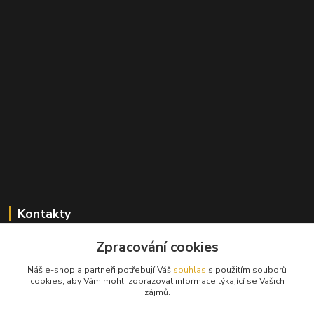
Kontakty
+420 603 824 940
Zpracování cookies
(Po-Pá, 9-17 hod., So, 9-12hod.)
Náš e-shop a partneři potřebují Váš
souhlas
s použitím souborů
cookies, aby Vám mohli zobrazovat informace týkající se Vašich
info@hifibazar.online
zájmů.