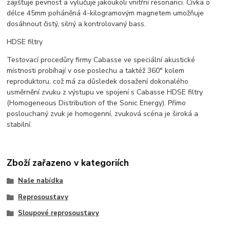
zajišťuje pevnost a vylučuje jakoukoli vnitřní resonanci. Cívka o
délce 45mm poháněná 4-kilogramovým magnetem umožňuje
dosáhnout čistý, silný a kontrolovaný bass.
HDSE filtry
Testovací procedůry firmy Cabasse ve speciální akustické
místnosti probíhají v ose poslechu a taktéž 360° kolem
reproduktoru, což má za důsledek dosažení dokonalého
usměrnění zvuku z výstupu ve spojení s Cabasse HDSE filtry
(Homogeneous Distribution of the Sonic Energy). Přímo
poslouchaný zvuk je homogenní, zvuková scéna je široká a
stabilní.
Zboží zařazeno v kategoriích
Naše nabídka
Reprosoustavy
Sloupové reprosoustavy