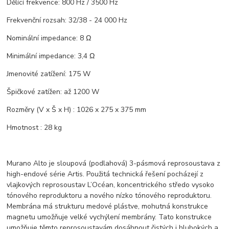
Dělící frekvence: 800 Hz / 3500 Hz
Frekvenční rozsah: 32/38 - 24 000 Hz
Nominální impedance: 8 Ω
Minimální impedance: 3,4 Ω
Jmenovité zatížení: 175 W
Špičkové zatížen: až 1200 W
Rozměry (V x Š x H) : 1026 x 275 x 375 mm
Hmotnost : 28 kg
Murano Alto je sloupová (podlahová) 3-pásmová reprosoustava z
high-endové série Artis. Použitá technická řešení pocházejí z
vlajkových reprosoustav L’Océan, koncentrického středo vysoko
tónového reproduktoru a nového nízko tónového reproduktoru.
Membrána má strukturu medové plástve, mohutná konstrukce
magnetu umožňuje velké vychýlení membrány. Tato konstrukce
umožňuje těmto reprosoustavám dosáhnout čistých i hlubokých a