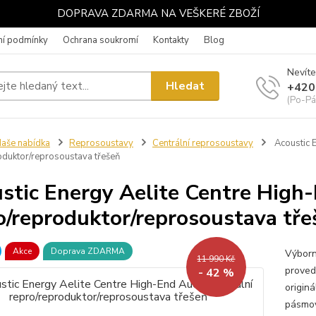
DOPRAVA ZDARMA NA VEŠKERÉ ZBOŽÍ
í podmínky
Ochrana soukromí
Kontakty
Blog
Nevíte
Hledat
+420
(Po-Pá
aše nabídka
Reprosoustavy
Centrální reprosoustavy
Acoustic E
oduktor/reprosoustava třešeň
stic Energy Aelite Centre High-
o/reproduktor/reprosoustava tře
Akce
Doprava ZDARMA
Výborn
11 990 Kč
proved
- 42 %
origin
pásmov