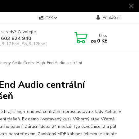
Přihlášení
CZK
 si rady? Zavolejte.
0
ks
 603 824 940
za
0 Kč
, 9-17 hod., So, 9-12hod.)
nergy Aelite Centre High-End Audio centrální
End Audio centrální
šeň
ě hrající high-endová centrální reprosoustava z řady Aelite. V
ení třešeň. Ex demo (vystavený kus). Výborný stav. Včetně
álního balení. Záruční doba 24 měsíců Typ ozvučnice: 2 a půl
á s bassreflexem. Zaoblený MDF kabinet (eliminuje stojaté