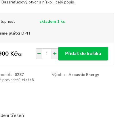
. Bassreflexový otvor s nízko...
celý popis
tupnost
skladem 1 ks
sme plátci DPH
900 Kč
Přidat do košíku
/
ks
roduktu:
0287
Výrobce:
Acoustic Energy
é provedení:
třešeň
edení třešeň.