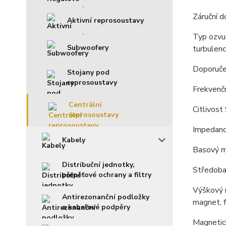
Záruční 
Aktivní reprosoustavy
Typ ozvuč
Subwoofery
turbulenc
Doporuče
Stojany pod
reprosoustavy
Frekvenčn
Centrální
Citlivos
reprosoustavy
Impedanc
Kabely
Basový m
Distribuční jednotky,
Středoba
přepěťové ochrany a filtry
Výškový 
Antirezonanční podložky
magnet, f
a kabelové podpěry
Magnetick