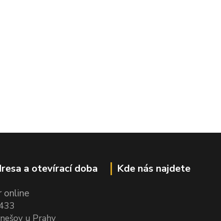
resa a otevírací doba
Kde nás najdete
 online
1433
nešov u Prahy