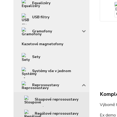
Equalizéry
USB filtry
Gramofony
Kazetové magnetofony
Sety
Systémy vše v jednom
Reprosoustavy
Komple
Sloupové reprosoustavy
Výborně h
Regálové reprosoustavy
Ex demo (