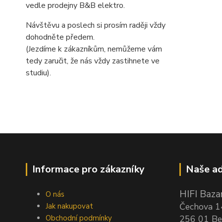
vedle prodejny B&B elektro.
Návštěvu a poslech si prosím raději vždy
dohodněte předem.
(Jezdíme k zákazníkům, nemůžeme vám
tedy zaručit, že nás vždy zastihnete ve
studiu).
Informace pro zákazníky
Naše ad
HIFI Bazar
O nás
Čechova 
Jak nakupovat
Obchodní podmínky
256 01 Be