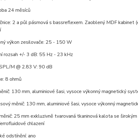
doba 24 měsíců
nice: 2 a půl pásmová s bassreflexem. Zaoblený MDF kabinet (el
í
ný výkon zesilovače: 25 - 150 W
í rozsah +/- 3 dB: 55 Hz - 23 kHz
t SPL/M @ 2.83 V: 90 dB
e: 8 ohmů
ěnič: 130 mm, aluminiové šasi, vysoce výkonný magnetický sy
sový měnič: 130 mm, aluminiové šasi, vysoce výkonný magneti
měnič: 25 mm exkluzivně tvarovaná tkaninová kalota se širokým
errofluidové chlazení
é odstínění: ano