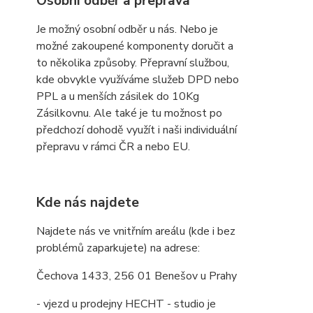
Osobní odběr a přeprava
Je možný osobní odběr u nás. Nebo je
možné zakoupené komponenty doručit a
to několika způsoby. Přepravní službou,
kde obvykle využíváme služeb DPD nebo
PPL a u menších zásilek do 10Kg
Zásilkovnu. Ale také je tu možnost po
předchozí dohodě využít i naši individuální
přepravu v rámci ČR a nebo EU.
Kde nás najdete
Najdete nás ve vnitřním areálu (kde i bez
problémů zaparkujete) na adrese:
Čechova 1433, 256 01 Benešov u Prahy
- vjezd u prodejny HECHT - studio je