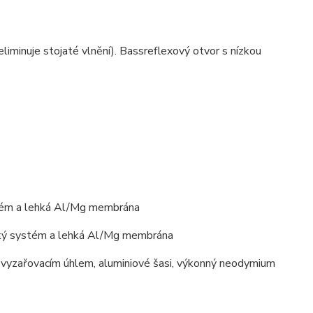
iminuje stojaté vlnění). Bassreflexový otvor s nízkou
stém a lehká Al/Mg membrána
cký systém a lehká Al/Mg membrána
 vyzařovacím úhlem, aluminiové šasi, výkonný neodymium