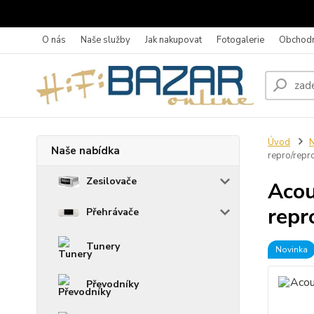
O nás
Naše služby
Jak nakupovat
Fotogalerie
Obchodn
Úvod
N
Naše nabídka
repro/repr
Zesilovače
Acou
repr
Přehrávače
Tunery
Novinka
Převodníky