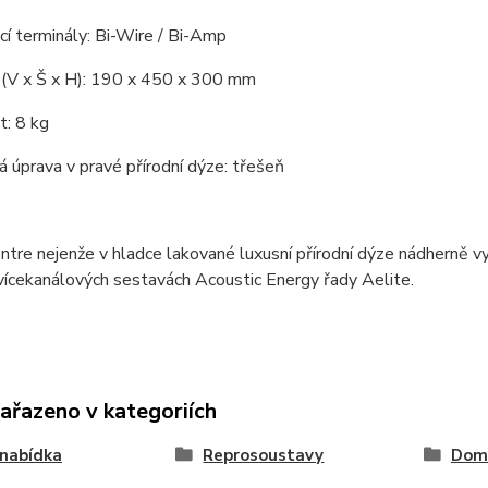
cí terminály: Bi-Wire / Bi-Amp
(V x Š x H): 190 x 450 x 300 mm
: 8 kg
 úprava v pravé přírodní dýze: třešeň
ntre nejenže v hladce lakované luxusní přírodní dýze nádherně vypa
vícekanálových sestavách Acoustic Energy řady Aelite.
zařazeno v kategoriích
nabídka
Reprosoustavy
Domá