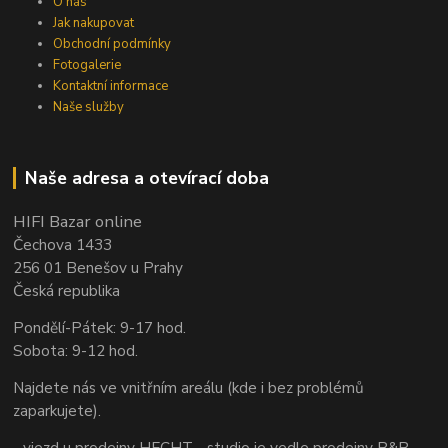
O nás
Jak nakupovat
Obchodní podmínky
Fotogalerie
Kontaktní informace
Naše služby
Naše adresa a otevírací doba
HIFI Bazar online
Čechova 1433
256 01 Benešov u Prahy
Česká republika
Pondělí-Pátek: 9-17 hod.
Sobota: 9-12 hod.
Najdete nás ve vnitřním areálu (kde i bez problémů
zaparkujete).
- vjezd u prodejny HECHT - studio je vedle prodejny B&B