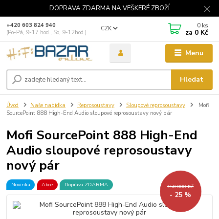
DOPRAVA ZDARMA NA VEŠKERÉ ZBOŽÍ
0
ks
+420 603 824 940
CZK
za
0 Kč
(Po-Pá, 9-17 hod., So, 9-12hod.)
Menu
Hledat
Úvod
Naše nabídka
Reprosoustavy
Sloupové reprosoustavy
Mofi
SourcePoint 888 High-End Audio sloupové reprosoustavy nový pár
Mofi SourcePoint 888 High-End
Audio sloupové reprosoustavy
nový pár
Novinka
Akce
Doprava ZDARMA
150 000 Kč
- 25 %