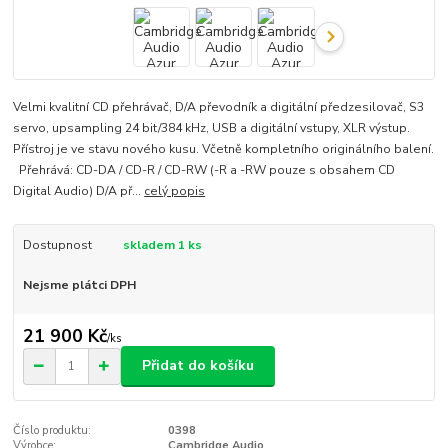
Velmi kvalitní CD přehrávač, D/A převodník a digitální předzesilovač, S3
servo, upsampling 24 bit/384 kHz, USB a digitální vstupy, XLR výstup.
Přístroj je ve stavu nového kusu. Včetně kompletního originálního balení.
Přehrává: CD-DA / CD-R / CD-RW (-R a -RW pouze s obsahem CD
Digital Audio) D/A př...
celý popis
Dostupnost
skladem 1 ks
Nejsme plátci DPH
21 900 Kč
/
ks
Přidat do košíku
Číslo produktu:
0398
Výrobce:
Cambridge Audio