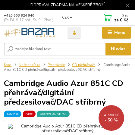
DOPRAVA ZDARMA NA VEŠKERÉ ZBOŽÍ
0
ks
+420 603 824 940
CZK
za
0 Kč
(Po-Pá, 9-17 hod., So, 9-12hod.)
Menu
Hledat
Úvod
Naše nabídka
Přehrávače
CD přehrávače
Cambridge Audio
Azur 851C CD přehrávač/digitální předzesilovač/DAC stříbrný
Cambridge Audio Azur 851C CD
přehrávač/digitální
předzesilovač/DAC stříbrný
Novinka
Akce
Doprava ZDARMA
43 990 Kč
- 50 %