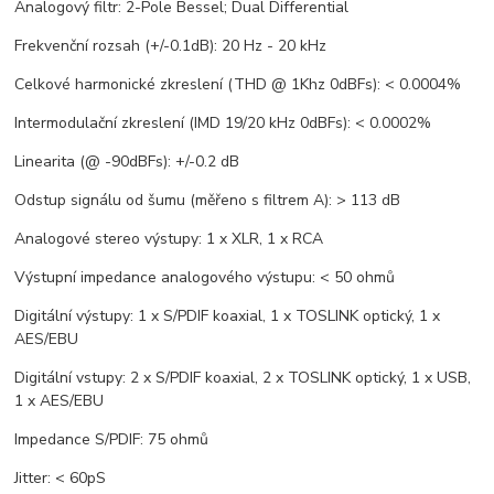
Analogový filtr: 2-Pole Bessel; Dual Differential
Frekvenční rozsah (+/-0.1dB): 20 Hz - 20 kHz
Celkové harmonické zkreslení (THD @ 1Khz 0dBFs): < 0.0004%
Intermodulační zkreslení (IMD 19/20 kHz 0dBFs): < 0.0002%
Linearita (@ -90dBFs): +/-0.2 dB
Odstup signálu od šumu (měřeno s filtrem A): > 113 dB
Analogové stereo výstupy: 1 x XLR, 1 x RCA
Výstupní impedance analogového výstupu: < 50 ohmů
Digitální výstupy: 1 x S/PDIF koaxial, 1 x TOSLINK optický, 1 x
AES/EBU
Digitální vstupy: 2 x S/PDIF koaxial, 2 x TOSLINK optický, 1 x USB,
1 x AES/EBU
Impedance S/PDIF: 75 ohmů
Jitter: < 60pS