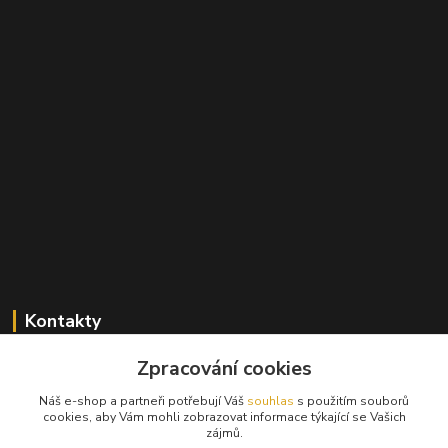
Kontakty
Zpracování cookies
+420 603 824 940
(Po-Pá, 9-17 hod., So, 9-12hod.)
Náš e-shop a partneři potřebují Váš
souhlas
s použitím souborů
cookies, aby Vám mohli zobrazovat informace týkající se Vašich
info@hifibazar.online
zájmů.