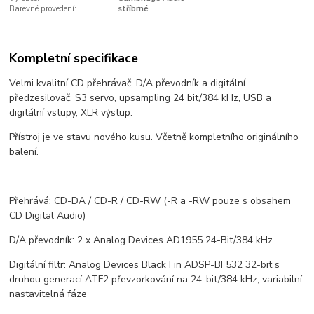
Barevné provedení:
stříbrné
Kompletní specifikace
Velmi kvalitní CD přehrávač, D/A převodník a digitální
předzesilovač, S3 servo, upsampling 24 bit/384 kHz, USB a
digitální vstupy, XLR výstup.
Přístroj je ve stavu nového kusu. Včetně kompletního originálního
balení.
Přehrává: CD-DA / CD-R / CD-RW (-R a -RW pouze s obsahem
CD Digital Audio)
D/A převodník: 2 x Analog Devices AD1955 24-Bit/384 kHz
Digitální filtr: Analog Devices Black Fin ADSP-BF532 32-bit s
druhou generací ATF2 převzorkování na 24-bit/384 kHz, variabilní
nastavitelná fáze