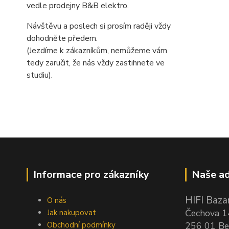
vedle prodejny B&B elektro.
Návštěvu a poslech si prosím raději vždy
dohodněte předem.
(Jezdíme k zákazníkům, nemůžeme vám
tedy zaručit, že nás vždy zastihnete ve
studiu).
Informace pro zákazníky
Naše ad
HIFI Bazar
O nás
Čechova 
Jak nakupovat
Obchodní podmínky
256 01 Be