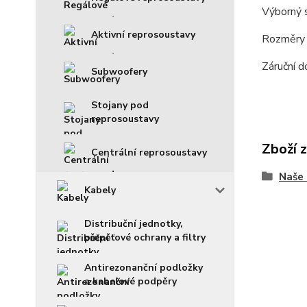
Výborný s
Aktivní reprosoustavy
Rozměry 
Záruční d
Subwoofery
Stojany pod
reprosoustavy
Zboží 
Centrální reprosoustavy
Naše 
Kabely
Distribuční jednotky,
přepěťové ochrany a filtry
Antirezonanční podložky
a kabelové podpěry