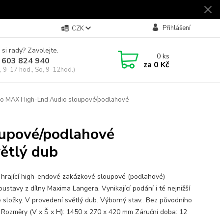
Přihlášení
CZK
 si rady? Zavolejte.
0
ks
 603 824 940
za
0 Kč
, 9-17 hod., So, 9-12hod.)
o MAX High-End Audio sloupové/podlahové
upové/podlahové
větlý dub
 hrající high-endové zakázkové sloupové (podlahové)
ustavy z dílny Maxima Langera. Vynikající podání i té nejnižší
 složky. V provedení světlý dub. Výborný stav.. Bez původního
. Rozměry (V x Š x H): 1450 x 270 x 420 mm Záruční doba: 12