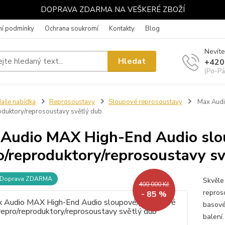
DOPRAVA ZDARMA NA VEŠKERÉ ZBOŽÍ
í podmínky
Ochrana soukromí
Kontakty
Blog
Nevíte
Hledat
+420
(Po-Pá
aše nabídka
Reprosoustavy
Sloupové reprosoustavy
Max Audi
oduktory/reprosoustavy světlý dub
Audio MAX High-End Audio slo
o/reproduktory/reprosoustavy s
Doprava ZDARMA
Skvěle
400 000 Kč
reproso
- 85 %
basové
balení