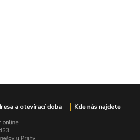
resa a otevírací doba
Kde nás najdete
 online
1433
nešov u Prahy