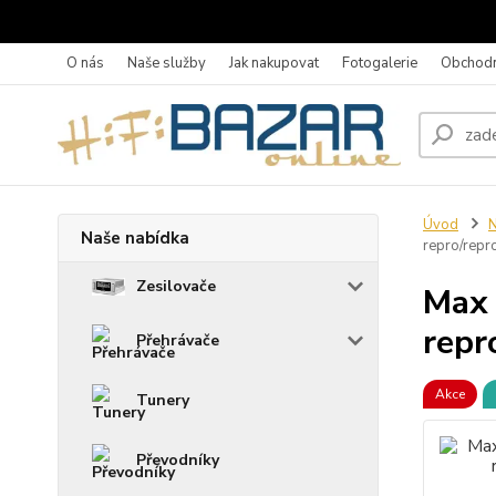
O nás
Naše služby
Jak nakupovat
Fotogalerie
Obchodn
Úvod
N
Naše nabídka
repro/repr
Zesilovače
Max 
repr
Přehrávače
Akce
Tunery
Převodníky