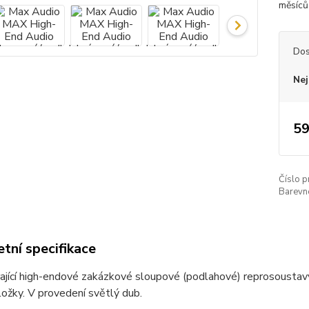
měsíc
Dos
Nej
59
Číslo p
Barevn
tní specifikace
ající high-endové zakázkové sloupové (podlahové) reprosoustavy z
ožky. V provedení světlý dub.