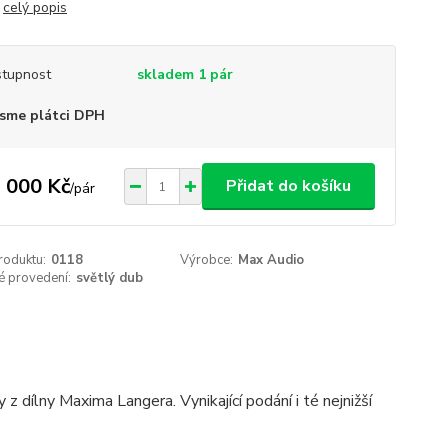
ů
celý popis
tupnost
skladem 1 pár
sme plátci DPH
 000 Kč
Přidat do košíku
/
pár
roduktu:
0118
Výrobce:
Max Audio
é provedení:
světlý dub
 dílny Maxima Langera. Vynikající podání i té nejnižší