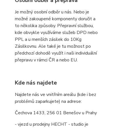
Osobní odběr a přeprava
Je možný osobní odběr u nás. Nebo je
možné zakoupené komponenty doručit a
to několika způsoby. Přepravní službou,
kde obvykle využíváme služeb DPD nebo
PPL a u menších zásilek do 10Kg
Zásilkovnu. Ale také je tu možnost po
předchozí dohodě využít i naši individuální
přepravu v rámci ČR a nebo EU.
Kde nás najdete
Najdete nás ve vnitřním areálu (kde i bez
problémů zaparkujete) na adrese:
Čechova 1433, 256 01 Benešov u Prahy
- vjezd u prodejny HECHT - studio je