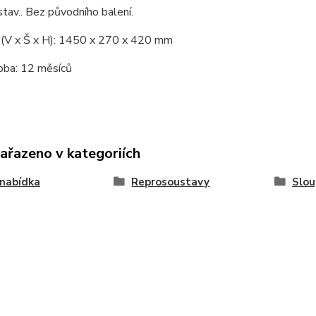
tav.. Bez původního balení.
(V x Š x H): 1450 x 270 x 420 mm
oba: 12 měsíců
zařazeno v kategoriích
nabídka
Reprosoustavy
Slou