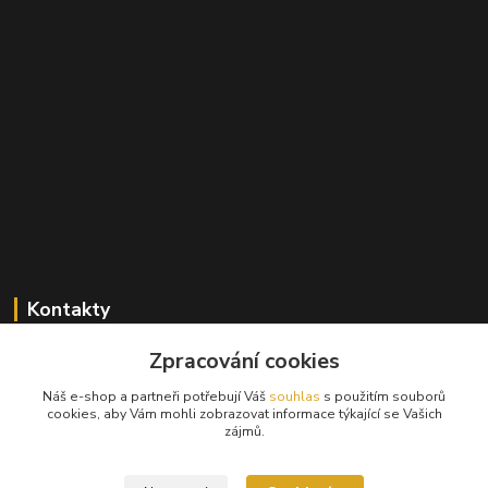
Kontakty
+420 603 824 940
Zpracování cookies
(Po-Pá, 9-17 hod., So, 9-12hod.)
Náš e-shop a partneři potřebují Váš
souhlas
s použitím souborů
cookies, aby Vám mohli zobrazovat informace týkající se Vašich
info@hifibazar.online
zájmů.