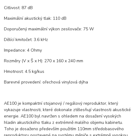
Citlivost: 87 dB
Maximální akustický tlak: 110 dB
Doporučený maximální výkon zesilovače: 75 W
Dělící kmitočet: 3.6 kHz
Impedance: 4 Ohmy
Rozměry (V x Š x H): 270 x 160 x 240 mm
Hmotnost: 4.5 kg/kus
Barevné provedení: ořechová vinylová dýha
AE100 je kompaktní stojanový / regálový reproduktor, který
vykazuje vlastnosti, které dokonale ztělesňují vlastnosti akustické
energie. AE100 byl navržen s ohledem na dosažení vysokých
hladin akustického tlaku z extrémně malého objemu kabinetu.
Toho je dosaženo především použitím 110mm středobasového
reproduktoru postavené na systému měniče s extrémně vysokou