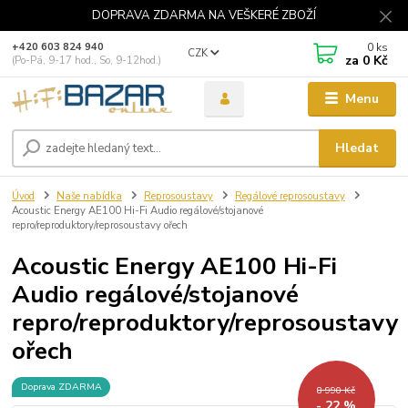
DOPRAVA ZDARMA NA VEŠKERÉ ZBOŽÍ
0
ks
+420 603 824 940
CZK
za
0 Kč
(Po-Pá, 9-17 hod., So, 9-12hod.)
Menu
Hledat
Úvod
Naše nabídka
Reprosoustavy
Regálové reprosoustavy
Acoustic Energy AE100 Hi-Fi Audio regálové/stojanové
repro/reproduktory/reprosoustavy ořech
Acoustic Energy AE100 Hi-Fi
Audio regálové/stojanové
repro/reproduktory/reprosoustavy
ořech
Doprava ZDARMA
8 990 Kč
- 22 %