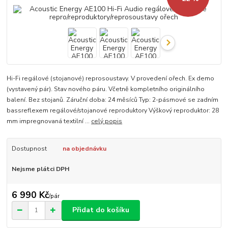
Hi-Fi regálové (stojanové) reprosoustavy. V provedení ořech. Ex demo
(vystavený pár). Stav nového páru. Včetně kompletního originálního
balení. Bez stojanů. Záruční doba: 24 měsíců Typ: 2-pásmové se zadním
bassreflexem regálové/stojanové reproduktory Výškový reproduktor: 28
mm impregnovaná textilní ...
celý popis
Dostupnost
na objednávku
Nejsme plátci DPH
6 990 Kč
/
pár
Přidat do košíku