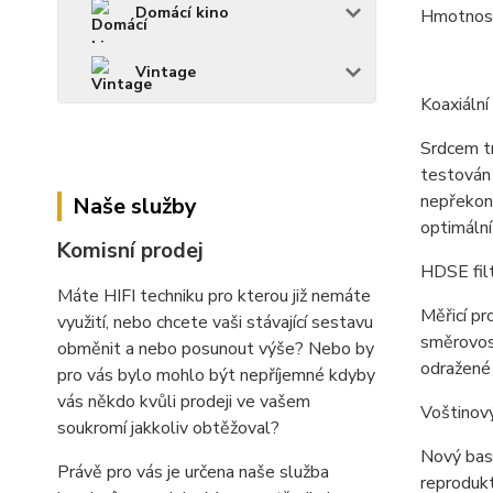
Domácí kino
Hmotnost
Vintage
Koaxiáln
Srdcem tr
testován 
nepřekon
Naše služby
optimáln
Komisní prodej
HDSE fil
Máte HIFI techniku pro kterou již nemáte
Měřicí p
využití, nebo chcete vaši stávající sestavu
směrovos
obměnit a nebo posunout výše? Nebo by
odražené 
pro vás bylo mohlo být nepříjemné kdyby
vás někdo kvůli prodeji ve vašem
Voštinov
soukromí jakkoliv obtěžoval?
Nový bas
Právě pro vás je určena naše služba
reprodukt