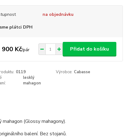
tupnost
na objednávku
sme plátci DPH
 900 Kč
Přidat do košíku
/
pár
roduktu:
0119
Výrobce:
Cabasse
é
lesklý
ení:
mahagon
klý mahagon (Glossy mahagony).
iginálního balení. Bez stojanů.