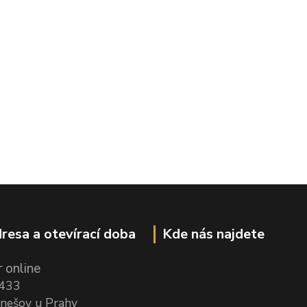
resa a otevírací doba
Kde nás najdete
 online
1433
nešov u Prahy