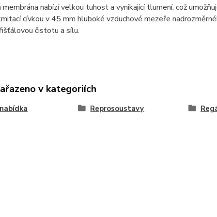
 membrána nabízí velkou tuhost a vynikající tlumení, což umožň
kmitací cívkou v 45 mm hluboké vzduchové mezeře nadrozměrné
išťálovou čistotu a sílu.
zařazeno v kategoriích
nabídka
Reprosoustavy
Regá