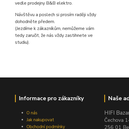
vedle prodejny B&B elektro.
Návštěvu a poslech si prosím raději vždy
dohodněte předem.
(Jezdíme k zákazníkům, nemůžeme vám
tedy zaručit, že nás vždy zastihnete ve
studiu).
Informace pro zákazníky
Naše ad
HIFI Bazar
O nás
Čechova 
Jak nakupovat
Obchodní podmínky
256 01 Be