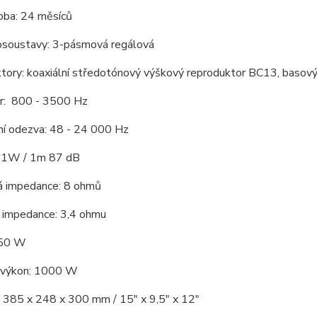
oba: 24 měsíců
osoustavy: 3-pásmová regálová
tory: koaxiální středotónový výškový reproduktor BC13, basov
r: 800 - 3500 Hz
ní odezva: 48 - 24 000 Hz
t: 1W / 1m 87 dB
á impedance: 8 ohmů
í impedance: 3,4 ohmu
150 W
 výkon: 1000 W
 385 x 248 x 300 mm / 15" x 9,5" x 12"