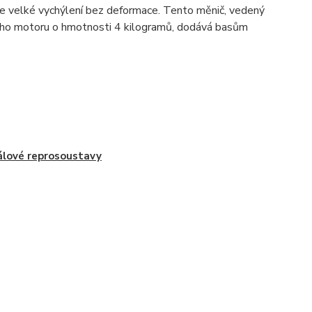
uje velké vychýlení bez deformace. Tento měnič, vedený
ho motoru o hmotnosti 4 kilogramů, dodává basům
lové reprosoustavy