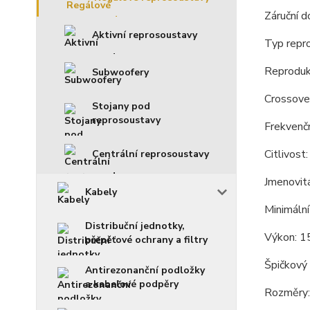
Záruční d
Aktivní reprosoustavy
Typ repr
Reproduk
Subwoofery
Crossove
Stojany pod
reprosoustavy
Frekvenč
Citlivos
Centrální reprosoustavy
Jmenovit
Kabely
Minimáln
Distribuční jednotky,
Výkon: 
přepěťové ochrany a filtry
Špičkový
Antirezonanční podložky
a kabelové podpěry
Rozměry: