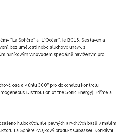
témy "La Sphère" a "L'Océan", je BC13. Sestaven a
vení, bez umělosti nebo sluchové únavy, s
vým hliníkovým vlnovodem speciálně navrženým pro
chové ose a v úhlu 360° pro dokonalou kontrolu
mogeneous Distribution of the Sonic Energy). Přímé a
saženo hlubokých, ale pevných a rychlých basů v malém
duktoru La Sphère (vlajkový produkt Cabasse). Konkávní