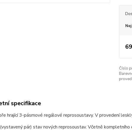
Dos
Nej
69
Číslo p
Barevn
proved
tní specifikace
bře hrající 3-pásmové regálové reprosoustavy. V provedení les
vystavený pár) stav nových reprosoustav. Včetně kompletního or