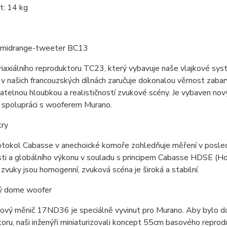
: 14 kg
í midrange-tweeter BC13
iaxiálního reproduktoru TC23, který vybavuje naše vlajkové sys
v našich francouzských dílnách zaručuje dokonalou věrnost zabar
atelnou hloubkou a realističností zvukové scény. Je vybaven no
í spolupráci s wooferem Murano.
try
rotokol Cabasse v anechoické komoře zohledňuje měření v posle
ti a globálního výkonu v souladu s principem Cabasse HDSE (Ho
zvuky jsou homogenní, zvuková scéna je široká a stabilní.
ý dome woofer
ový měnič 17ND36 je speciálně vyvinut pro Murano. Aby bylo do
oru, naši inženýři miniaturizovali koncept 55cm basového repro