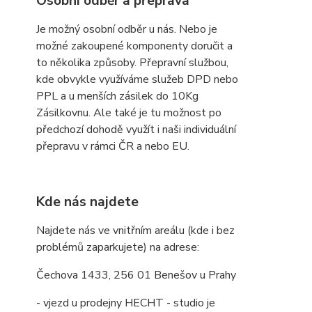
Osobní odběr a přeprava
Je možný osobní odběr u nás. Nebo je
možné zakoupené komponenty doručit a
to několika způsoby. Přepravní službou,
kde obvykle využíváme služeb DPD nebo
PPL a u menších zásilek do 10Kg
Zásilkovnu. Ale také je tu možnost po
předchozí dohodě využít i naši individuální
přepravu v rámci ČR a nebo EU.
Kde nás najdete
Najdete nás ve vnitřním areálu (kde i bez
problémů zaparkujete) na adrese:
Čechova 1433, 256 01 Benešov u Prahy
- vjezd u prodejny HECHT - studio je