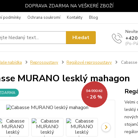
DOPRAVA ZDARMA NA VEŠKERÉ ZBOŽÍ
í podmínky
Ochrana soukromí
Kontakty
Blog
Nevíte
Hledat
+420
(Po-Pá
aše nabídka
Reprosoustavy
Regálové reprosoustavy
Cabasse
asse MURANO lesklý mahagon
Regá
94 990 Kč
 ZDARMA
- 26 %
Velmi 
lesklý
nových
stojan
regálo