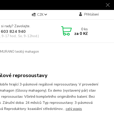
Přihlášení
CZK
 si rady? Zavolejte.
0
ks
 603 824 940
za
0 Kč
, 9-17 hod., So, 9-12hod.)
 MURANO lesklý mahagon
lové reprosoustavy
dobře hrající 3-pásmové regálové reprosoustavy. V provedení
 mahagon (Glossy mahagony). Ex demo (vystavený pár) stav
 reprosoustav. Včetně kompletního originálního balení. Bez
ů. Záruční doba: 24 měsíců Typ reprosoustavy: 3-pásmová
vá Reproduktory: koaxiální středotónov...
celý popis