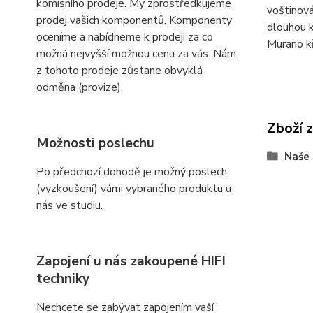
komisního prodeje. My zprostředkujeme
voštinová
prodej vašich komponentů, Komponenty
dlouhou 
oceníme a nabídneme k prodeji za co
Murano kř
možná nejvyšší možnou cenu za vás. Nám
z tohoto prodeje zůstane obvyklá
odměna (provize).
Zboží 
Možnosti poslechu
Naše 
Po předchozí dohodě je možný poslech
(vyzkoušení) vámi vybraného produktu u
nás ve studiu.
Zapojení u nás zakoupené HIFI
techniky
Nechcete se zabývat zapojením vaší