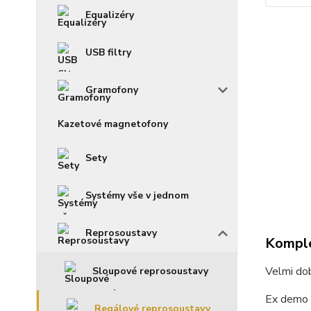
Equalizéry
USB filtry
Gramofony
Kazetové magnetofony
Sety
Systémy vše v jednom
Reprosoustavy
Komple
Velmi do
Sloupové reprosoustavy
Ex demo (
Regálové reprosoustavy