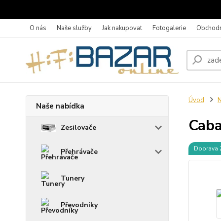
O nás
Naše služby
Jak nakupovat
Fotogalerie
Obchodn
Úvod
N
Naše nabídka
Cab
Zesilovače
Doprava
Přehrávače
Tunery
Převodníky