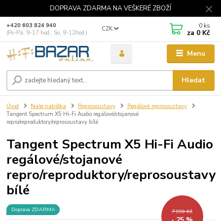
DOPRAVA ZDARMA NA VEŠKERÉ ZBOŽÍ
0
ks
+420 603 824 940
CZK
za
0 Kč
(Po-Pá, 9-17 hod., So, 9-12hod.)
Menu
Hledat
Úvod
Naše nabídka
Reprosoustavy
Regálové reprosoustavy
Tangent Spectrum X5 Hi-Fi Audio regálové/stojanové
repro/reproduktory/reprosoustavy bílé
Tangent Spectrum X5 Hi-Fi Audio
regálové/stojanové
repro/reproduktory/reprosoustavy
bílé
Doprava ZDARMA
7 990 Kč
- 25 %