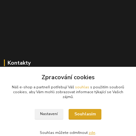
Kontakty
+420 603 824 940
Zpracování cookies
(Po-Pá, 9-17 hod., So, 9-12hod.)
Náš e-shop a partneři potřebují Váš
souhlas
s použitím souborů
cookies, aby Vám mohli zobrazovat informace týkající se Vašich
info@hifibazar.online
zájmů.
Souhlasím
Nastavení
Souhlas můžete odmítnout
zde
.