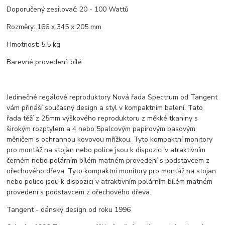
Doporučený zesilovač: 20 - 100 Wattů
Rozměry: 166 x 345 x 205 mm
Hmotnost: 5,5 kg
Barevné provedení: bílé
Jedinečné regálové reproduktory Nová řada Spectrum od Tangent
vám přináší současný design a styl v kompaktním balení. Tato
řada těží z 25mm výškového reproduktoru z měkké tkaniny s
širokým rozptylem a 4 nebo 5palcovým papírovým basovým
měničem s ochrannou kovovou mřížkou. Tyto kompaktní monitory
pro montáž na stojan nebo police jsou k dispozici v atraktivním
černém nebo polárním bílém matném provedení s podstavcem z
ořechového dřeva. Tyto kompaktní monitory pro montáž na stojan
nebo police jsou k dispozici v atraktivním polárním bílém matném
provedení s podstavcem z ořechového dřeva.
Tangent - dánský design od roku 1996