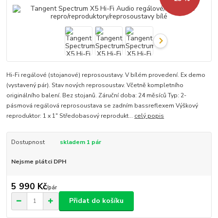
Hi-Fi regálové (stojanové) reprosoustavy. V bílém provedení. Ex demo
(vystavený pár). Stav nových reprosoustav. Včetně kompletního
originálního balení. Bez stojanů. Záruční doba: 24 měsíců Typ: 2-
pásmová regálová reprosoustava se zadním bassreflexem Výškový
reproduktor: 1 x 1" Středobasový reprodukt...
celý popis
Dostupnost
skladem 1 pár
Nejsme plátci DPH
5 990 Kč
/
pár
Přidat do košíku