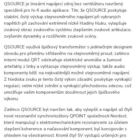
QSOURCE je lineární napájecí zdroj bez ventilátoru navržený
speciálně pro hi-fi audio aplikace. Tím, že QSOURCE poskytuje
stabilní, čistý výstup stejnosměrného napájení při vybraných
napětích při zachování extrémně nízké hladiny hluku, vylepšuje
zvukový obraz zvukového systému zlepšením zvukové artikulace,
zvýšením dynamiky a rozšířením zvukové scény.
QSOURCE využívá špičkový transformátor s jedinečným designem
obvodu pro přeměnu střídavého na stejnosměrný proud, zatímco
interní modul QRT odstraňuje elektrické anomálie a šumové
artefakty z linky a vyhlazuje stejnosměrný výstup, takže audio
komponenty běží. na nejkvalitnější možné stejnosměrné napájení.
Z hlediska zvuku je tento čistý výkon zásadní, poskytuje vynikající
regulaci, velmi nízké zvlnění a vynikající přechodovou odezvu, což
umožňuje vašim komponentům dosáhnout jejich špičkového
výkonu.
Zatímco QSOURCE byl navržen tak, aby vylepšil a napájel až čtyři
nové rezonanční synchronizátory QPOINT společnosti Nordost,
které manipulují s elektromechanickými rezonancemi za účelem
zlepšení koherence a načasování komponent, byl koncipován s
ohledem na všestrannost. Kromě čtyř 5V výstupů určených pro