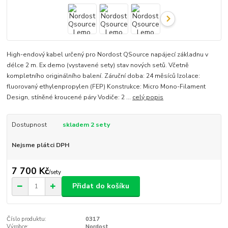
High-endový kabel určený pro Nordost QSource napájecí základnu v
délce 2 m. Ex demo (vystavené sety) stav nových setů. Včetně
kompletního originálního balení. Záruční doba: 24 měsíců Izolace:
fluorovaný ethylenpropylen (FEP) Konstrukce: Micro Mono-Filament
Design, stíněné kroucené páry Vodiče: 2 ...
celý popis
Dostupnost
skladem 2 sety
Nejsme plátci DPH
7 700 Kč
/
sety
Přidat do košíku
Číslo produktu:
0317
Výrobce:
Nordost