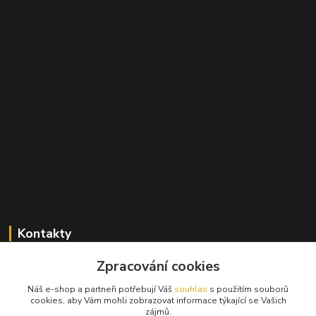
Kontakty
Zpracování cookies
+420 603 824 940
(Po-Pá, 9-17 hod., So, 9-12hod.)
Náš e-shop a partneři potřebují Váš
souhlas
s použitím souborů
cookies, aby Vám mohli zobrazovat informace týkající se Vašich
info@hifibazar.online
zájmů.