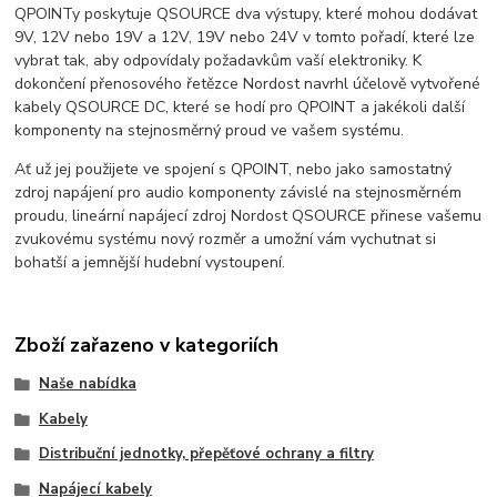
QPOINTy poskytuje QSOURCE dva výstupy, které mohou dodávat
9V, 12V nebo 19V a 12V, 19V nebo 24V v ​​tomto pořadí, které lze
vybrat tak, aby odpovídaly požadavkům vaší elektroniky. K
dokončení přenosového řetězce Nordost navrhl účelově vytvořené
kabely QSOURCE DC, které se hodí pro QPOINT a jakékoli další
komponenty na stejnosměrný proud ve vašem systému.
Ať už jej použijete ve spojení s QPOINT, nebo jako samostatný
zdroj napájení pro audio komponenty závislé na stejnosměrném
proudu, lineární napájecí zdroj Nordost QSOURCE přinese vašemu
zvukovému systému nový rozměr a umožní vám vychutnat si
bohatší a jemnější hudební vystoupení.
Zboží zařazeno v kategoriích
Naše nabídka
Kabely
Distribuční jednotky, přepěťové ochrany a filtry
Napájecí kabely