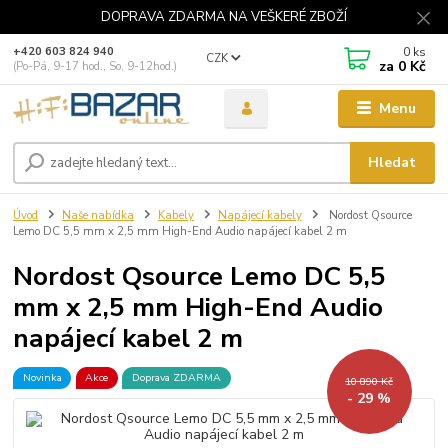
DOPRAVA ZDARMA NA VEŠKERÉ ZBOŽÍ
0
ks
+420 603 824 940
CZK
za
0 Kč
(Po-Pá, 9-17 hod., So, 9-12hod.)
Menu
Hledat
Úvod
Naše nabídka
Kabely
Napájecí kabely
Nordost Qsource
Lemo DC 5,5 mm x 2,5 mm High-End Audio napájecí kabel 2 m
Nordost Qsource Lemo DC 5,5
mm x 2,5 mm High-End Audio
napájecí kabel 2 m
Novinka
Akce
Doprava ZDARMA
10 890 Kč
- 29 %