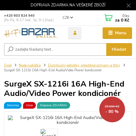
DOPRAVA ZDARMA NA VEŠKERÉ ZBOŽÍ
0
ks
+420 603 824 940
CZK
za
0 Kč
(Po-Pá, 9-17 hod., So, 9-12hod.)
Menu
Hledat
Úvod
Naše nabídka
Distribuční jednotky, přepěťové ochrany a filtry
SurgeX SX-1216i 16A High-End Audio/Video Power kondicionér
SurgeX SX-1216i 16A High-End
Audio/Video Power kondicionér
Novinka
Akce
Doprava ZDARMA
25 000 Kč
- 80 %