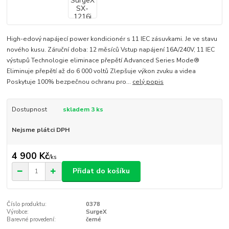
High-edový napájecí power kondicionér s 11 IEC zásuvkami. Je ve stavu
nového kusu. Záruční doba: 12 měsíců Vstup napájení 16A/240V, 11 IEC
výstupů Technologie eliminace přepětí Advanced Series Mode®
Eliminuje přepětí až do 6 000 voltů Zlepšuje výkon zvuku a videa
Poskytuje 100% bezpečnou ochranu pro...
celý popis
Dostupnost
skladem 3 ks
Nejsme plátci DPH
4 900 Kč
/
ks
Přidat do košíku
Číslo produktu:
0378
Výrobce:
SurgeX
Barevné provedení:
černé