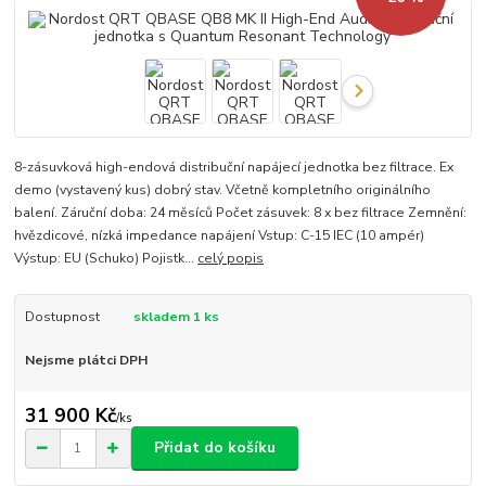
8-zásuvková high-endová distribuční napájecí jednotka bez filtrace. Ex
demo (vystavený kus) dobrý stav. Včetně kompletního originálního
balení. Záruční doba: 24 měsíců Počet zásuvek: 8 x bez filtrace Zemnění:
hvězdicové, nízká impedance napájení Vstup: C-15 IEC (10 ampér)
Výstup: EU (Schuko) Pojistk...
celý popis
Dostupnost
skladem 1 ks
Nejsme plátci DPH
31 900 Kč
/
ks
Přidat do košíku