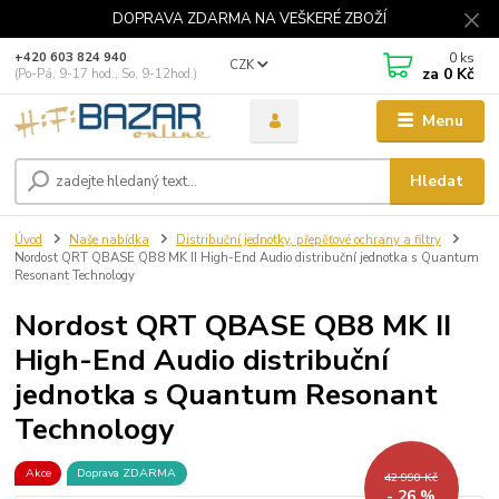
DOPRAVA ZDARMA NA VEŠKERÉ ZBOŽÍ
0
ks
+420 603 824 940
CZK
za
0 Kč
(Po-Pá, 9-17 hod., So, 9-12hod.)
Menu
Hledat
Úvod
Naše nabídka
Distribuční jednotky, přepěťové ochrany a filtry
Nordost QRT QBASE QB8 MK II High-End Audio distribuční jednotka s Quantum
Resonant Technology
Nordost QRT QBASE QB8 MK II
High-End Audio distribuční
jednotka s Quantum Resonant
Technology
Akce
Doprava ZDARMA
42 990 Kč
- 26 %