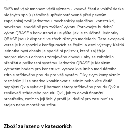
Skříň má však mnohem větší význam - kovové části a vnitřní deska
plošných spojů (záměrně upřednostňovaná před pevným
zapojením) tvoří jednotnou, mechanicky vyladěnou konstrukci,
navrženou speciálně pro zvýšení výkonu.Porovnejte hudební
výkon QBASE s konkurencí a uslyšíte, jak je to účinné. Jednotky
QBASE jsou k dispozici ve třech různých modelech. Tato evropská
verze je k dispozici v konfiguracích se čtyřmi a osmi výstupy. Každá
jednotka nyní obsahuje speciální pojistku, která zajišťuje
nadproudovou ochranu zdrojového obvodu, aby se zabránilo
přehřátí a poškození systému. Jednotka QBASE je ideálním
výchozím bodem pro konstrukci vysoce kvalitního modulárního
zdroje střídavého proudu pro váš systém. Díky svým kompaktním
rozměrům ji lze snadno kombinovat s jedním nebo více čističi
napájení Qx a vybavit ji harmonizátory střídavého proudu Qv2 a
zesilovači střídavého proudu Qk1, jak to dovolí finanční
prostředky, zatímco její štíhlý profil je ideální pro zasunutí za
stojan nebo montáž na stěnu.
Zboží zařazeno v kategoriích