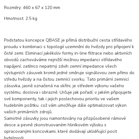
Rozměry: 460 x 67 x 120 mm
Hmotnost: 2.5 kg
Podstatou koncepce QBASE je přímá distribuční cesta střídavého
proudu v kombinaci s topologií uzemnění do hvězdy pro připojení k
čisté zemi. Eliminací jakékoliv formy in-line filtrace nebo aktivních
obvodů zachováváme nejnižší možnou impedanci střídavého
napájení, zatímco nepatrný zdvih zemní impedance všech
výstupních zásuvek kromě jedné směruje signálovou zem přímo do
středu hvězdy a na čistou zemnící svorku. Tato primární zemnicí
zásuvka, jasně označená na skříni, je středem výkonu vašeho
systému, doslova i obrazně. Určuje jak pořadí, v jakém připojujete
své komponenty, tak i jejich poslechovou prioritu ve vašem
hudebním požitku, což vám umožňuje dále optimalizovat výkon
vašich primárních zdrojů.
Samotné zásuvky jsou namontovány na přizpůsobené rámové
desce a pevně zkonstruovaném hliníkovém výlisku s
opracovanými koncovkami, které dodávají uklidňující pocit
bytelnosti.