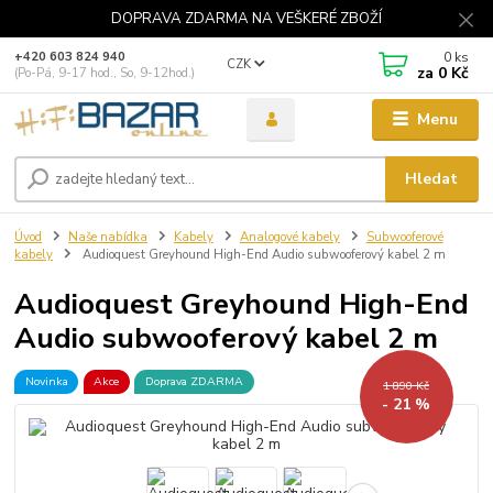
DOPRAVA ZDARMA NA VEŠKERÉ ZBOŽÍ
0
ks
+420 603 824 940
CZK
za
0 Kč
(Po-Pá, 9-17 hod., So, 9-12hod.)
Menu
Hledat
Úvod
Naše nabídka
Kabely
Analogové kabely
Subwooferové
kabely
Audioquest Greyhound High-End Audio subwooferový kabel 2 m
Audioquest Greyhound High-End
Audio subwooferový kabel 2 m
Novinka
Akce
Doprava ZDARMA
1 890 Kč
- 21 %