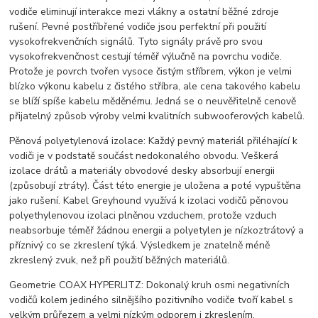
vodiče eliminují interakce mezi vlákny a ostatní běžné zdroje
rušení. Pevné postříbřené vodiče jsou perfektní při použití
vysokofrekvenčních signálů. Tyto signály právě pro svou
vysokofrekvenčnost cestují téměř výlučně na povrchu vodiče.
Protože je povrch tvořen vysoce čistým stříbrem, výkon je velmi
blízko výkonu kabelu z čistého stříbra, ale cena takového kabelu
se blíží spíše kabelu měděnému. Jedná se o neuvěřitelně cenově
přijatelný způsob výroby velmi kvalitních subwooferových kabelů.
Pěnová polyetylenová izolace: Každý pevný materiál přiléhající k
vodiči je v podstatě součást nedokonalého obvodu. Veškerá
izolace drátů a materiály obvodové desky absorbují energii
(způsobují ztráty). Část této energie je uložena a poté vypuštěna
jako rušení. Kabel Greyhound využívá k izolaci vodičů pěnovou
polyethylenovou izolaci plněnou vzduchem, protože vzduch
neabsorbuje téměř žádnou energii a polyetylen je nízkoztrátový a
příznivý co se zkreslení týká. Výsledkem je znatelně méně
zkreslený zvuk, než při použití běžných materiálů.
Geometrie COAX HYPERLITZ: Dokonalý kruh osmi negativních
vodičů kolem jediného silnějšího pozitivního vodiče tvoří kabel s
velkým průřezem a velmi nízkým odporem i zkreslením.