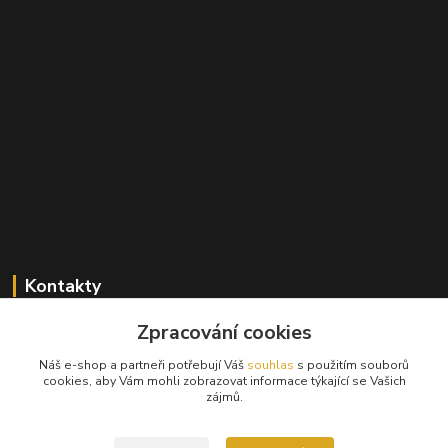
Kontakty
Zpracování cookies
+420 603 824 940
(Po-Pá, 9-17 hod., So, 9-12hod.)
Náš e-shop a partneři potřebují Váš
souhlas
s použitím souborů
cookies, aby Vám mohli zobrazovat informace týkající se Vašich
info@hifibazar.online
zájmů.