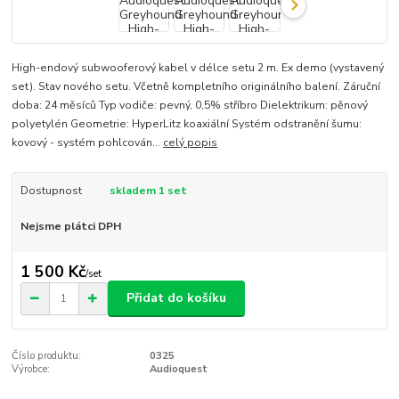
High-endový subwooferový kabel v délce setu 2 m. Ex demo (vystavený
set). Stav nového setu. Včetně kompletního originálního balení. Záruční
doba: 24 měsíců Typ vodiče: pevný, 0,5% stříbro Dielektrikum: pěnový
polyetylén Geometrie: HyperLitz koaxiální Systém odstranění šumu:
kovový - systém pohlcován...
celý popis
Dostupnost
skladem 1 set
Nejsme plátci DPH
1 500 Kč
/
set
Přidat do košíku
Číslo produktu:
0325
Výrobce:
Audioquest