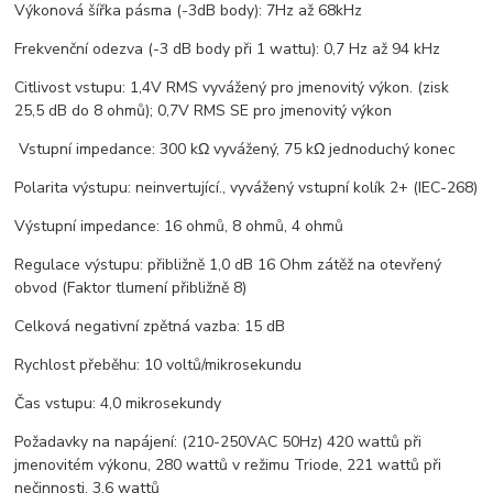
Výkonová šířka pásma (-3dB body): 7Hz až 68kHz
Frekvenční odezva (-3 dB body při 1 wattu): 0,7 Hz až 94 kHz
Citlivost vstupu: 1,4V RMS vyvážený pro jmenovitý výkon. (zisk
25,5 dB do 8 ohmů); 0,7V RMS SE pro jmenovitý výkon
Vstupní impedance: 300 kΩ vyvážený, 75 kΩ jednoduchý konec
Polarita výstupu: neinvertující., vyvážený vstupní kolík 2+ (IEC-268)
Výstupní impedance: 16 ohmů, 8 ohmů, 4 ohmů
Regulace výstupu: přibližně 1,0 dB 16 Ohm zátěž na otevřený
obvod (Faktor tlumení přibližně 8)
Celková negativní zpětná vazba: 15 dB
Rychlost přeběhu: 10 voltů/mikrosekundu
Čas vstupu: 4,0 mikrosekundy
Požadavky na napájení: (210-250VAC 50Hz) 420 wattů při
jmenovitém výkonu, 280 wattů v režimu Triode, 221 wattů při
nečinnosti, 3,6 wattů