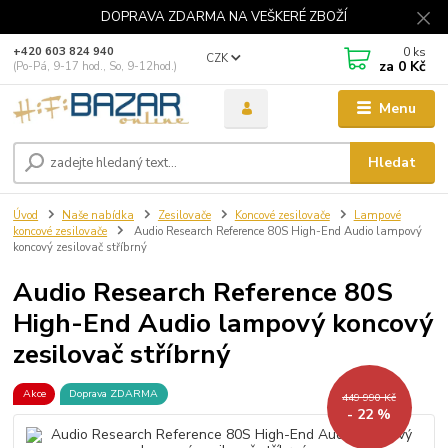
DOPRAVA ZDARMA NA VEŠKERÉ ZBOŽÍ
0
ks
+420 603 824 940
CZK
za
0 Kč
(Po-Pá, 9-17 hod., So, 9-12hod.)
Menu
Hledat
Úvod
Naše nabídka
Zesilovače
Koncové zesilovače
Lampové
koncové zesilovače
Audio Research Reference 80S High-End Audio lampový
koncový zesilovač stříbrný
Audio Research Reference 80S
High-End Audio lampový koncový
zesilovač stříbrný
Akce
Doprava ZDARMA
449 990 Kč
- 22 %