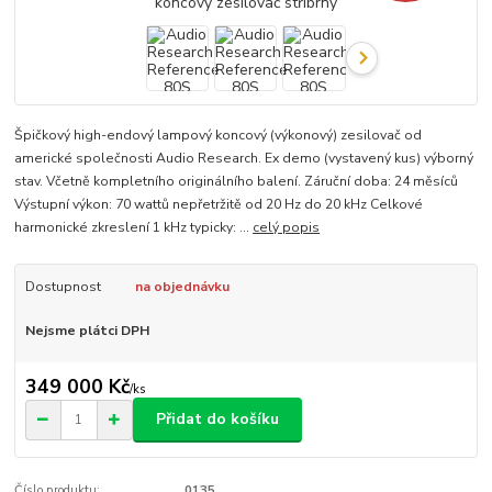
Špičkový high-endový lampový koncový (výkonový) zesilovač od
americké společnosti Audio Research. Ex demo (vystavený kus) výborný
stav. Včetně kompletního originálního balení. Záruční doba: 24 měsíců
Výstupní výkon: 70 wattů nepřetržitě od 20 Hz do 20 kHz Celkové
harmonické zkreslení 1 kHz typicky: ...
celý popis
Dostupnost
na objednávku
Nejsme plátci DPH
349 000 Kč
/
ks
Přidat do košíku
Číslo produktu:
0135