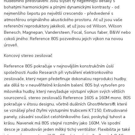
hudebního představení: Jsou slyšet ty nejjemnější detaily s
bohatými harmonickými a plnými dynamickými kontrasty - od
nejmenšího šepotu po největší crescendo - předvedené s
atmosférou originálního akustického prostoru. Ať už jsou vaše
referenční reproduktory jakékoli, ať už jsou od Wilson, Wilson
Benesch, Magnepan, Vandersteen, Focal, Sonus faber, B&W nebo
cokoli jiného: Reference 80S pozvednou jejich výkon na novou
úroveň.
Koncový stereo zesilovač
Reference 80S pokračuje v nejnovějším konstrukčním úsilí
společnosti Audio Research při vytváření elektronkového
zesilovače, který nejen předefinuje dokonalou reprodukci hudby,
ale dělá to v neuvěřitelně krásném balení. 80S byl vytvořen pro
milovníka hudby, který nevyžaduje výstupní výkon svých větších
sourozenců, stereo zesilovačů Reference 160S a 160M mono. 80S
pokračuje v étosu designu, včetně duálních GhostMeters®, které
se vznášejí před čtyřmi výstupními trubicemi KT150. Extrudované
panely, zásadní součást celohliníkového šasi, poskytují tuhost a
krásu. Navenek má 80S stejné rozměry jako 160M. Ve spodní
desce je zabudován jeden mělký tichý ventilátor. Flexibilita je také