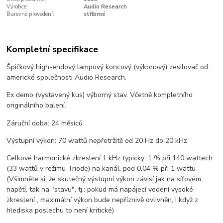
Výrobce:
Audio Research
Barevné provedení:
stříbrné
Kompletní specifikace
Špičkový high-endový lampový koncový (výkonový) zesilovač od
americké společnosti Audio Research.
Ex demo (vystavený kus) výborný stav. Včetně kompletního
originálního balení.
Záruční doba: 24 měsíců
Výstupní výkon: 70 wattů nepřetržitě od 20 Hz do 20 kHz
Celkové harmonické zkreslení 1 kHz typicky: 1 % při 140 wattech
(33 wattů v režimu Triode) na kanál, pod 0,04 % při 1 wattu
(Všimněte si, že skutečný výstupní výkon závisí jak na síťovém
napětí, tak na "stavu", tj.: pokud má napájecí vedení vysoké
zkreslení , maximální výkon bude nepříznivě ovlivněn, i když z
hlediska poslechu to není kritické)