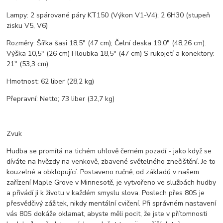
Lampy: 2 spárované páry KT150 (Výkon V1-V4); 2 6H30 (stupeň
zisku V5, V6)
Rozměry: Šířka šasi 18,5" (47 cm); Čelní deska 19,0" (48,26 cm).
Výška 10,5" (26 cm) Hloubka 18,5" (47 cm) S rukojetí a konektory:
21" (53,3 cm)
Hmotnost: 62 liber (28,2 kg)
Přepravní: Netto; 73 liber (32,7 kg)
Zvuk
Hudba se promítá na tichém uhlově černém pozadí - jako když se
díváte na hvězdy na venkově, zbavené světelného znečištění. Je to
kouzelné a obklopující. Postaveno ručně, od základů v našem
zařízení Maple Grove v Minnesotě, je vytvořeno ve službách hudby
a přivádí ji k životu v každém smyslu slova. Poslech přes 80S je
přesvědčivý zážitek, nikdy mentální cvičení. Při správném nastavení
vás 80S dokáže oklamat, abyste měli pocit, že jste v přítomnosti