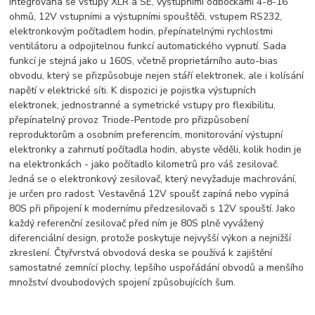
integrována se vstupy XLR a SE, výstupními odbočkami 4-8-16
ohmů, 12V vstupními a výstupními spouštěči, vstupem RS232,
elektronkovým počítadlem hodin, přepínatelnými rychlostmi
ventilátoru a odpojitelnou funkcí automatického vypnutí. Sada
funkcí je stejná jako u 160S, včetně proprietárního auto-bias
obvodu, který se přizpůsobuje nejen stáří elektronek, ale i kolísání
napětí v elektrické síti. K dispozici je pojistka výstupních
elektronek, jednostranné a symetrické vstupy pro flexibilitu,
přepínatelný provoz Triode-Pentode pro přizpůsobení
reproduktorům a osobním preferencím, monitorování výstupní
elektronky a zahrnutí počítadla hodin, abyste věděli, kolik hodin je
na elektronkách - jako počítadlo kilometrů pro váš zesilovač.
Jedná se o elektronkový zesilovač, který nevyžaduje machrování,
je určen pro radost. Vestavěná 12V spoušť zapíná nebo vypíná
80S při připojení k modernímu předzesilovači s 12V spouští. Jako
každý referenční zesilovač před ním je 80S plně vyvážený
diferenciální design, protože poskytuje nejvyšší výkon a nejnižší
zkreslení. Čtyřvrstvá obvodová deska se používá k zajištění
samostatné zemnící plochy, lepšího uspořádání obvodů a menšího
množství dvoubodových spojení způsobujících šum.