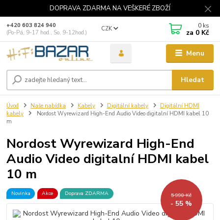
DOPRAVA ZDARMA NA VEŠKERÉ ZBOŽÍ
0
ks
+420 603 824 940
CZK
za
0 Kč
(Po-Pá, 9-17 hod., So, 9-12hod.)
Menu
Hledat
Úvod
Naše nabídka
Kabely
Digitální kabely
Digitální HDMI
kabely
Nordost Wyrewizard High-End Audio Video digitalní HDMI kabel 10
m
Nordost Wyrewizard High-End
Audio Video digitalní HDMI kabel
10 m
Novinka
Akce
Doprava ZDARMA
5 990 Kč
- 55 %