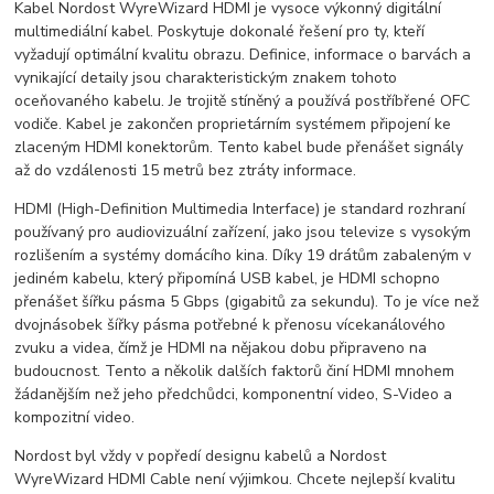
Kabel Nordost WyreWizard HDMI je vysoce výkonný digitální
multimediální kabel. Poskytuje dokonalé řešení pro ty, kteří
vyžadují optimální kvalitu obrazu. Definice, informace o barvách a
vynikající detaily jsou charakteristickým znakem tohoto
oceňovaného kabelu. Je trojitě stíněný a používá postříbřené OFC
vodiče. Kabel je zakončen proprietárním systémem připojení ke
zlaceným HDMI konektorům. Tento kabel bude přenášet signály
až do vzdálenosti 15 metrů bez ztráty informace.
HDMI (High-Definition Multimedia Interface) je standard rozhraní
používaný pro audiovizuální zařízení, jako jsou televize s vysokým
rozlišením a systémy domácího kina. Díky 19 drátům zabaleným v
jediném kabelu, který připomíná USB kabel, je HDMI schopno
přenášet šířku pásma 5 Gbps (gigabitů za sekundu). To je více než
dvojnásobek šířky pásma potřebné k přenosu vícekanálového
zvuku a videa, čímž je HDMI na nějakou dobu připraveno na
budoucnost. Tento a několik dalších faktorů činí HDMI mnohem
žádanějším než jeho předchůdci, komponentní video, S-Video a
kompozitní video.
Nordost byl vždy v popředí designu kabelů a Nordost
WyreWizard HDMI Cable není výjimkou. Chcete nejlepší kvalitu