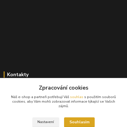
Kontakty
Zpracování cookies
+420 603 824 940
(Po-Pá, 9-17 hod., So, 9-12hod.)
Náš e-shop a partneři potřebují Váš
souhlas
s použitím souborů
cookies, aby Vám mohli zobrazovat informace týkající se Vašich
info@hifibazar.online
zájmů.
Souhlasím
Nastavení