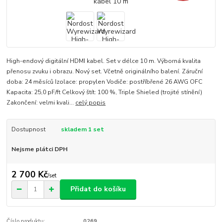
High-endový digitální HDMI kabel. Set v délce 10 m. Výborná kvalita
přenosu zvuku i obrazu. Nový set. Včetně originálního balení. Záruční
doba: 24 měsíců Izolace: propylen Vodiče: postříbřené 26 AWG OFC
Kapacita: 25,0 pF/ft Celkový štít: 100 %, Triple Shieled (trojité stínění)
Zakončení: velmi kvali...
celý popis
Dostupnost
skladem 1 set
Nejsme plátci DPH
2 700 Kč
/
set
Přidat do košíku
Číslo produktu:
0269