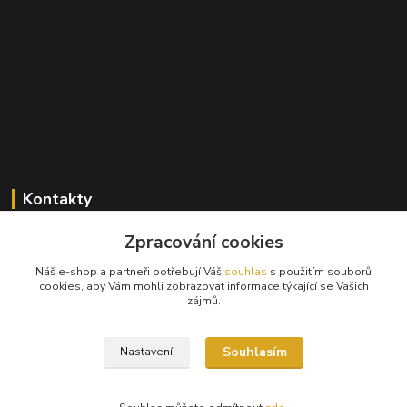
Kontakty
+420 603 824 940
Zpracování cookies
(Po-Pá, 9-17 hod., So, 9-12hod.)
Náš e-shop a partneři potřebují Váš
souhlas
s použitím souborů
cookies, aby Vám mohli zobrazovat informace týkající se Vašich
info@hifibazar.online
zájmů.
Souhlasím
Nastavení