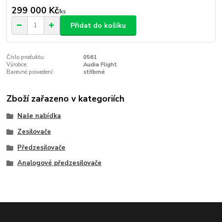
299 000 Kč
/
ks
Přidat do košíku
Číslo produktu:
0561
Výrobce:
Audia Flight
Barevné provedení:
stříbrné
Zboží zařazeno v kategoriích
Naše nabídka
Zesilovače
Předzesilovače
Analogové předzesilovače