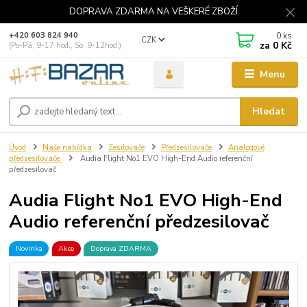
DOPRAVA ZDARMA NA VEŠKERÉ ZBOŽÍ
0
ks
+420 603 824 940
CZK
za
0 Kč
(Po-Pá, 9-17 hod., So, 9-12hod.)
Menu
Hledat
Úvod
Naše nabídka
Zesilovače
Předzesilovače
Analogové
předzesilovače
Audia Flight No1 EVO High-End Audio referenční
předzesilovač
Audia Flight No1 EVO High-End
Audio referenční předzesilovač
Novinka
Akce
Doprava ZDARMA