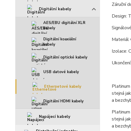
Záruční d
Digitální kabely
Design: 
AES/EBU digitální XLR
Signálov
kabely
Materiál 
Digitální koaxiální
kabely
Izolace: 
Digitální optické kabely
Ukončení:
USB datové kabely
Platinum 
Ethernetové kabely
stejná ja
a bezchy
Digitální HDMI kabely
Platinum 
Napájecí kabely
stejná ja
a bezchy