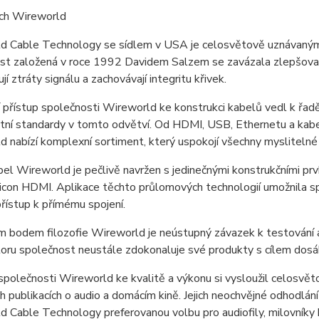
ch Wireworld
d Cable Technology se sídlem v USA je celosvětově uznávaným 
st založená v roce 1992 Davidem Salzem se zavázala zlepšovat 
jí ztráty signálu a zachovávají integritu křivek.
í přístup společnosti Wireworld ke konstrukci kabelů vedl k řad
ní standardy v tomto odvětví. Od HDMI, USB, Ethernetu a kabel
 nabízí komplexní sortiment, který uspokojí všechny myslitelné
el Wireworld je pečlivě navržen s jedinečnými konstrukčními prv
con HDMI. Aplikace těchto průlomových technologií umožnila sp
 přístup k přímému spojení.
m bodem filozofie Wireworld je neústupný závazek k testování 
ru společnost neustále zdokonaluje své produkty s cílem dosáhn
polečnosti Wireworld ke kvalitě a výkonu si vysloužil celosvěto
ch publikacích o audio a domácím kině. Jejich neochvějné odhodlá
 Cable Technology preferovanou volbu pro audiofily, milovníky