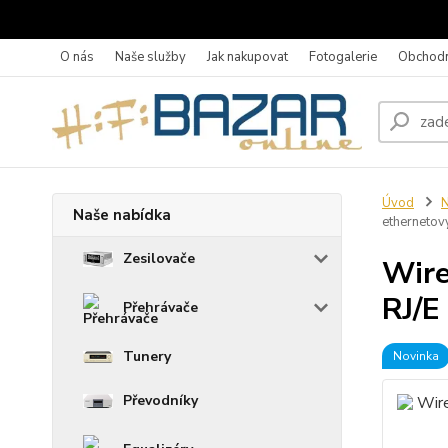
O nás
Naše služby
Jak nakupovat
Fotogalerie
Obchodn
Úvod
N
Naše nabídka
ethernetov
Zesilovače
Wire
RJ/E
Přehrávače
Tunery
Novinka
Převodníky