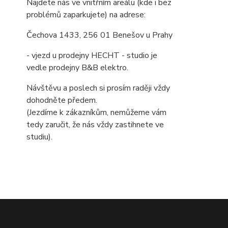
Najdete nás ve vnitřním areálu (kde i bez
problémů zaparkujete) na adrese:
Čechova 1433, 256 01 Benešov u Prahy
- vjezd u prodejny HECHT - studio je
vedle prodejny B&B elektro.
Návštěvu a poslech si prosím raději vždy
dohodněte předem.
(Jezdíme k zákazníkům, nemůžeme vám
tedy zaručit, že nás vždy zastihnete ve
studiu).