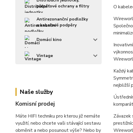
Distribuční jednotky,
přepěťové ochrany a filtry
O kabele
Wireworl
Antirezonanční podložky
a kabelové podpěry
Společno
minimalizu
Domácí kino
Inovativn
výkonnost
Vintage
Wireworld
Každý kab
Symmetri
nejbližší
Naše služby
Ústřední
Komisní prodej
komparáto
Máte HIFI techniku pro kterou již nemáte
Závazek s
využití, nebo chcete vaši stávající sestavu
prestižní
obměnit a nebo posunout výše? Nebo by
Wireworld