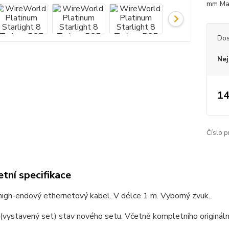
mm Mat
Dos
Nej
14
Číslo p
tní specifikace
high-endový ethernetový kabel. V délce 1 m. Vyborný zvuk.
vystavený set) stav nového setu. Včetně kompletního originální