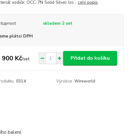
eriál vodiče: OCC-7N Solid Silver Izo...
celý popis
tupnost
skladem 2 set
sme plátci DPH
 900 Kč
Přidat do košíku
/
set
roduktu:
0314
Výrobce:
Wireworld
ho balení.