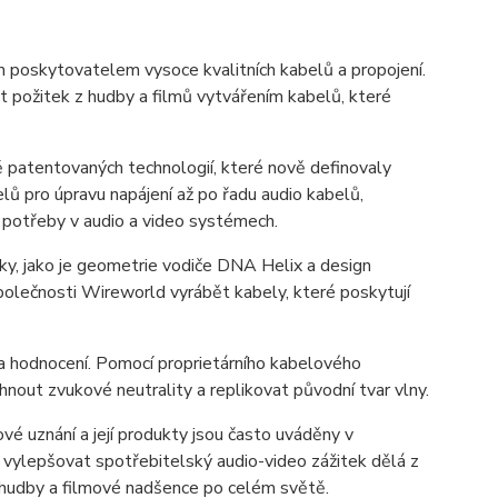
poskytovatelem vysoce kvalitních kabelů a propojení.
požitek z hudby a filmů vytvářením kabelů, které
ě patentovaných technologií, které nově definovaly
ů pro úpravu napájení až po řadu audio kabelů,
 potřeby v audio a video systémech.
ky, jako je geometrie vodiče DNA Helix a design
olečnosti Wireworld vyrábět kabely, které poskytují
a hodnocení. Pomocí proprietárního kabelového
out zvukové neutrality a replikovat původní tvar vlny.
vé uznání a její produkty jsou často uváděny v
ní vylepšovat spotřebitelský audio-video zážitek dělá z
 hudby a filmové nadšence po celém světě.