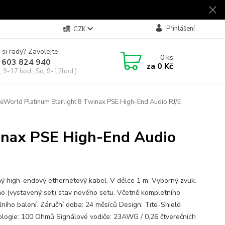
Přihlášení
CZK
 si rady? Zavolejte.
0
ks
 603 824 940
za
0 Kč
, 9-17 hod., So, 9-12hod.)
eWorld Platinum Starlight 8 Twinax PSE High-End Audio RJ/E
inax PSE High-End Audio
ý high-endový ethernetový kabel. V délce 1 m. Vyborný zvuk.
o (vystavený set) stav nového setu. Včetně kompletního
álního balení. Záruční doba: 24 měsíců Design: Tite-Shield
logie: 100 Ohmů Signálové vodiče: 23AWG / 0,26 čtverečních