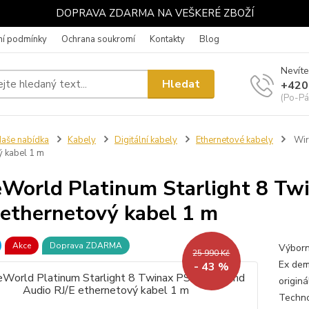
DOPRAVA ZDARMA NA VEŠKERÉ ZBOŽÍ
í podmínky
Ochrana soukromí
Kontakty
Blog
Nevíte
Hledat
+420
(Po-Pá
aše nabídka
Kabely
Digitální kabely
Ethernetové kabely
Wir
ý kabel 1 m
World Platinum Starlight 8 Tw
 ethernetový kabel 1 m
Akce
Doprava ZDARMA
Výborn
25 990 Kč
Ex dem
- 43 %
origin
Techno