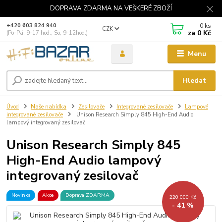
DOPRAVA ZDARMA NA VEŠKERÉ ZBOŽÍ
0
ks
+420 603 824 940
CZK
za
0 Kč
(Po-Pá, 9-17 hod., So, 9-12hod.)
Menu
Hledat
Úvod
Naše nabídka
Zesilovače
Integrované zesilovače
Lampové
integrované zesilovače
Unison Research Simply 845 High-End Audio
lampový integrovaný zesilovač
Unison Research Simply 845
High-End Audio lampový
integrovaný zesilovač
Novinka
Akce
Doprava ZDARMA
220 000 Kč
- 41 %