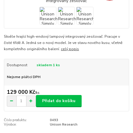
Skvěle hrající high-endový lampový integrovaný zesilovač. Pracuje v
čisté třídě A. Jedná se o nový model. Je ve stavu nového kusu, včetně
kompletního originálního balení.
celý popis
Dostupnost
skladem 1 ks
Nejsme plátci DPH
129 000 Kč
/
ks
Přidat do košíku
Číslo produktu:
0493
Výrobce:
Unison Research