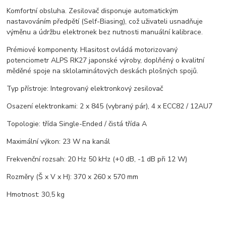
Komfortní obsluha. Zesilovač disponuje automatickým
nastavováním předpětí (Self-Biasing), což uživateli usnadňuje
výměnu a údržbu elektronek bez nutnosti manuální kalibrace.
Prémiové komponenty. Hlasitost ovládá motorizovaný
potenciometr ALPS RK27 japonské výroby, doplňéný o kvalitní
měděné spoje na sklolaminátových deskách plošných spojů.
Typ přístroje: Integrovaný elektronkový zesilovač
Osazení elektronkami: 2 x 845 (vybraný pár), 4 x ECC82 / 12AU7
Topologie: třída Single-Ended / čistá třída A
Maximální výkon: 23 W na kanál
Frekvenční rozsah: 20 Hz 50 kHz (+0 dB, -1 dB při 12 W)
Rozměry (Š x V x H): 370 x 260 x 570 mm
Hmotnost: 30,5 kg