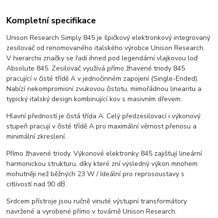
Kompletní specifikace
Unison Research Simply 845 je špičkový elektronkový integrovaný
zesilovač od renomovaného italského výrobce Unison Research.
V hierarchii značky se řadí ihned pod legendární vlajkovou loď
Absolute 845. Zesilovač využívá přímo žhavené triody 845
pracující v čisté třídě A v jednočinném zapojení (Single-Ended).
Nabízí nekompromisní zvukovou čistotu, mimořádnou linearitu a
typický italský design kombinující kov s masivním dřevem.
Hlavní předností je čistá třída A. Celý předzesilovací i výkonový
stupeň pracují v čisté třídě A pro maximální věrnost přenosu a
minimální zkreslení.
Přímo žhavené triody. Výkonové elektronky 845 zajišťují lineární
harmonickou strukturu, díky které zní výsledný výkon mnohem
mohutněji než běžných 23 W / Ideální pro reprosoustavy s
citlivostí nad 90 dB.
Srdcem přístroje jsou ručně vinuté výstupní transformátory
navržené a vyrobené přímo v továrně Unison Research.