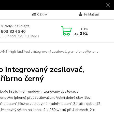
Přihlášení
CZK
 si rady? Zavolejte.
0
ks
 603 824 940
za
0 Kč
, 9-17 hod., So, 9-12hod.)
T High-End Audio integrovaný zesilovač, gramofonový/phono
ntegrovaný zesilovač,
říbrno černý
dobře hrající high-endový integrovaný zesilovač s
onovým (phono) předzesilovačem. Velmi dobrý stav. Bez
ího balení. Možno zaslat v náhradním balení. Záruční doba: 12
 Jmenovitý výkon na kanál: 2 x 250 wattů při 4 ohmech, 2 x