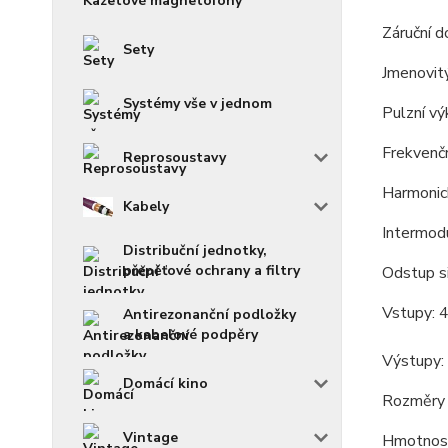
Kazetové magnetofony
Záruční d
Sety
Jmenovitý
Systémy vše v jednom
Pulzní vý
Frekvenčn
Reprosoustavy
Harmonic
Kabely
Intermod
Distribuční jednotky,
přepěťové ochrany a filtry
Odstup s
Vstupy: 4
Antirezonanční podložky
a kabelové podpěry
Výstupy:
Domácí kino
Rozměry 
Vintage
Hmotnost