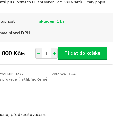
ttů při 8 ohmech Pulzní výkon: 2 x 380 wattů ...
celý popis
tupnost
skladem 1 ks
sme plátci DPH
 000 Kč
Přidat do košíku
/
ks
roduktu:
0222
Výrobce:
T+A
é provedení:
stříbrno černé
phono) předzesilovačem.