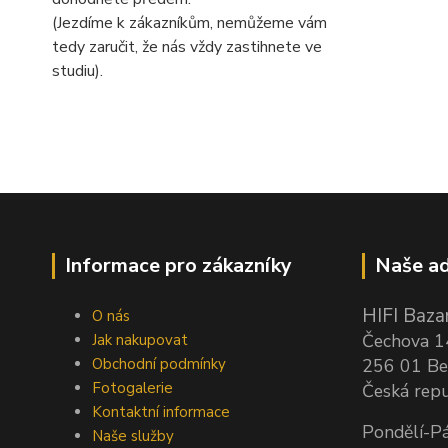
(Jezdíme k zákazníkům, nemůžeme vám
tedy zaručit, že nás vždy zastihnete ve
studiu).
Informace pro zákazníky
Naše ad
HIFI Bazar
O nás
Čechova 
Jak nakupovat
Obchodní podmínky
256 01 Be
Fotogalerie
Česká repu
Kontaktní informace
Pondělí-Pá
Naše služby