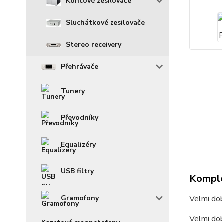
Koncové zesilovače
Sluchátkové zesilovače
Stereo receivery
Přehrávače
Tunery
Převodníky
Equalizéry
USB filtry
Komple
Gramofony
Velmi dob
Velmi dob