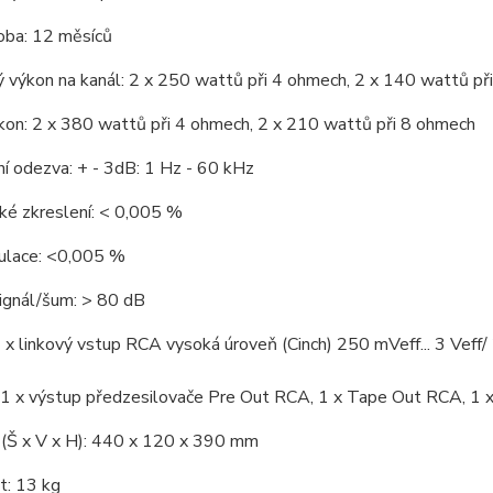
oba: 12 měsíců
 výkon na kanál: 2 x 250 wattů při 4 ohmech, 2 x 140 wattů př
kon: 2 x 380 wattů při 4 ohmech, 2 x 210 wattů při 8 ohmech
í odezva: + - 3dB: 1 Hz - 60 kHz
ké zkreslení: < 0,005 %
ulace: <0,005 %
ignál/šum: > 80 dB
 x linkový vstup RCA vysoká úroveň (Cinch) 250 mVeff... 3 Vef
 1 x výstup předzesilovače Pre Out RCA, 1 x Tape Out RCA, 1 x
(Š x V x H): 440 x 120 x 390 mm
: 13 kg