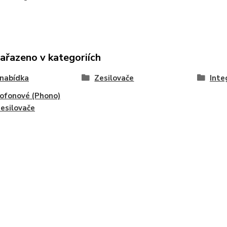
zařazeno v kategoriích
nabídka
Zesilovače
Inte
ofonové (Phono)
esilovače