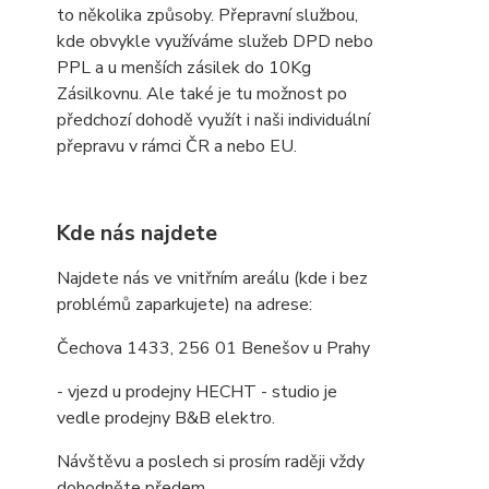
to několika způsoby. Přepravní službou,
kde obvykle využíváme služeb DPD nebo
PPL a u menších zásilek do 10Kg
Zásilkovnu. Ale také je tu možnost po
předchozí dohodě využít i naši individuální
přepravu v rámci ČR a nebo EU.
Kde nás najdete
Najdete nás ve vnitřním areálu (kde i bez
problémů zaparkujete) na adrese:
Čechova 1433, 256 01 Benešov u Prahy
- vjezd u prodejny HECHT - studio je
vedle prodejny B&B elektro.
Návštěvu a poslech si prosím raději vždy
dohodněte předem.