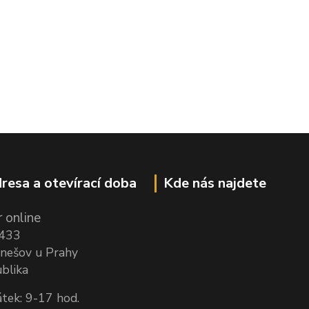
resa a otevírací doba
Kde nás najdete
 online
1433
nešov u Prahy
blika
tek: 9-17 hod.