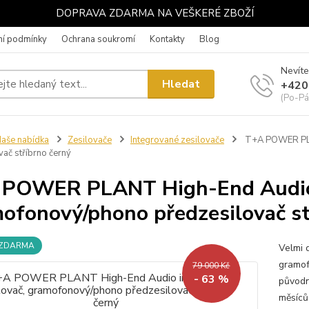
DOPRAVA ZDARMA NA VEŠKERÉ ZBOŽÍ
í podmínky
Ochrana soukromí
Kontakty
Blog
Nevíte
Hledat
+420
(Po-Pá
aše nabídka
Zesilovače
Integrované zesilovače
T+A POWER PLAN
vač stříbrno černý
POWER PLANT High-End Audio i
ofonový/phono předzesilovač st
 ZDARMA
Velmi 
gramof
79 000 Kč
- 63 %
původn
měsíců