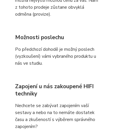
možná nejvyšší možnou cenu za vás. Nám
z tohoto prodeje zůstane obvyklá
odměna (provize).
Možnosti poslechu
Po předchozí dohodě je možný poslech
(vyzkoušení) vámi vybraného produktu u
nás ve studiu.
Zapojení u nás zakoupené HIFI
techniky
Nechcete se zabývat zapojením vaší
sestavy a nebo na to nemáte dostatek
času a zkušeností s výběrem správného
zapojením?