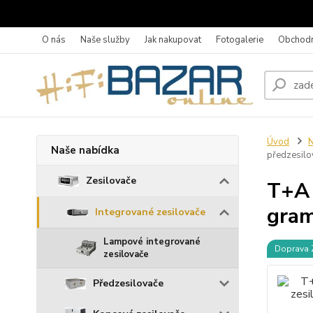
O nás
Naše služby
Jak nakupovat
Fotogalerie
Obchodn
Úvod
N
Naše nabídka
předzesilo
Zesilovače
T+A 
gram
Integrované zesilovače
Lampové integrované
Doprava
zesilovače
Předzesilovače