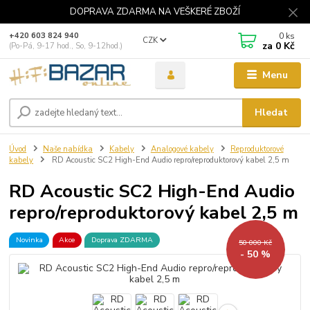
DOPRAVA ZDARMA NA VEŠKERÉ ZBOŽÍ
0
ks
+420 603 824 940
CZK
za
0 Kč
(Po-Pá, 9-17 hod., So, 9-12hod.)
Menu
Hledat
Úvod
Naše nabídka
Kabely
Analogové kabely
Reproduktorové
kabely
RD Acoustic SC2 High-End Audio repro/reproduktorový kabel 2,5 m
RD Acoustic SC2 High-End Audio
repro/reproduktorový kabel 2,5 m
Novinka
Akce
Doprava ZDARMA
50 000 Kč
- 50 %