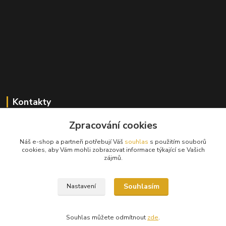
Kontakty
Zpracování cookies
+420 603 824 940
(Po-Pá, 9-17 hod., So, 9-12hod.)
Náš e-shop a partneři potřebují Váš
souhlas
s použitím souborů
cookies, aby Vám mohli zobrazovat informace týkající se Vašich
info@hifibazar.online
zájmů.
Souhlasím
Nastavení
Souhlas můžete odmítnout
zde
.