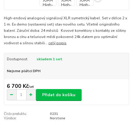
High-endový analogový signálový XLR symetrický kabel. Set v délce 2 x
1 m. Ex demo (vystavený set) stav nového setu. Včetně originálního
balení. Záruční doba: 24 měsíců Kovové konektory s kontakty ze slitiny
bronzu a cínu a teluriové mědi pokovené 24k zlatem pro optimální
vodivost a silnou stabili...
celý popis
Dostupnost
skladem 1 set
Nejsme plátci DPH
6 700 Kč
/
set
Přidat do košíku
Číslo produktu:
0231
Výrobce:
Norstone