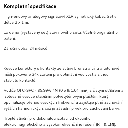
Kompletní specifikace
High-endový analogový signálový XLR symetrický kabel. Set v
délce 2 x 1 m.
Ex demo (vystavený set) stav nového setu. Včetně originálního
balení.
Záruční doba: 24 měsíců
Kovové konektory s kontakty ze slitiny bronzu a cínu a teluriové
mědi pokovené 24k zlatem pro optimální vodivost a silnou
stabilitu kontaktů.
Vodiče OFC-SPC - 99,99% 4N (0,5 & 1,04 mm²) s čistým stříbrem a
izolované vysoce stabilním polyetylénovým pláštěm, který
optimalizuje přenos vysokých frekvencí a zajišťuje plné zachování
vyšších harmonických, což je zásadní prvek pro zachování barvy.
Trojité stínění pro dokonalou izolaci od okolního
elektromagnetického a vysokofrekvenčního rušení (RFI & EMI):