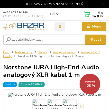
DOPRAVA ZDARMA NA VEŠKERÉ ZBOŽÍ
0
ks
+420 603 824 940
CZK
za
0 Kč
(Po-Pá, 9-17 hod., So, 9-12hod.)
Menu
Hledat
Úvod
Naše nabídka
Kabely
Analogové kabely
Analogové XLR
kabely
Norstone JURA High-End Audio analogový XLR kabel 1 m
Norstone JURA High-End Audio
analogový XLR kabel 1 m
8 990 Kč
Novinka
Doprava ZDARMA
- 25 %