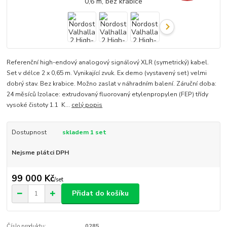
Referenční high-endový analogový signálový XLR (symetrický) kabel.
Set v délce 2 x 0,65 m. Vynikající zvuk. Ex demo (vystavený set) velmi
dobrý stav. Bez krabice. Možno zaslat v náhradním balení. Záruční doba:
24 měsíců Izolace: extrudovaný fluorovaný etylenpropylen (FEP) třídy
vysoké čistoty 1.1 K...
celý popis
Dostupnost
skladem 1 set
Nejsme plátci DPH
99 000 Kč
/
set
Přidat do košíku
Číslo produktu:
0285