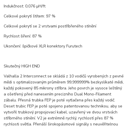
Indukčnost: 0,076 μH/ft
Celkové pokrytí štítem: 97 %
Celkové pokrytí se 2 vrstvami postříbřeného stínění
Rychlost šíření: 87 %
Ukončení: špičkové XLR konektory Furutech
Skutečný HIGH END
Valhalla 2 Interconnect se skládá z 10 vodičů vyrobených z pevné
mědi s optimalizovaným průměrem 99,999999% bezkyslíkaté mědi,
každý pokovený 85 mikrony stříbra. Jeho povrch je vysoce leštěný
a ošetřený před nanesením precizního Dual Mono-Filament
zábalu. Přesná trubka FEP je poté vytlačena přes každý vodič.
Deset trubic FEP je poté spojeno patentovanou technikou, aby se
vytvořil trubkový propojovací kabel, uzavřený ve dvou vrstvách
stříbrného stínění. V2 je extrémně rychlý, rychlostí přes 87 %
rychlosti světla. Přenáší širokopásmové signály s neuvěřitelnou