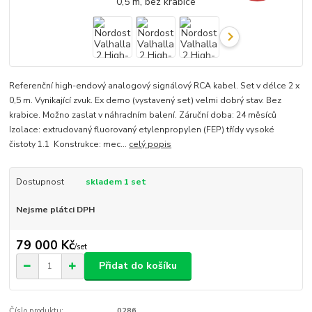
Referenční high-endový analogový signálový RCA kabel. Set v délce 2 x
0,5 m. Vynikající zvuk. Ex demo (vystavený set) velmi dobrý stav. Bez
krabice. Možno zaslat v náhradním balení. Záruční doba: 24 měsíců
Izolace: extrudovaný fluorovaný etylenpropylen (FEP) třídy vysoké
čistoty 1.1 Konstrukce: mec...
celý popis
Dostupnost
skladem 1 set
Nejsme plátci DPH
79 000 Kč
/
set
Přidat do košíku
Číslo produktu:
0286