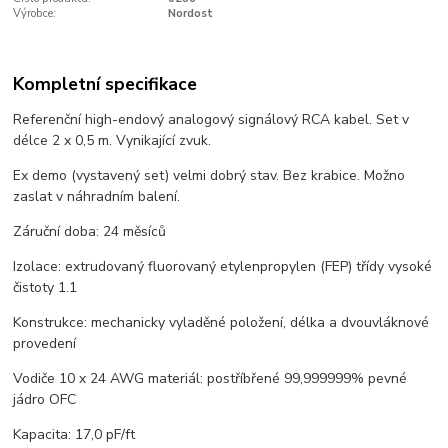
Výrobce:
Nordost
Kompletní specifikace
Referenční high-endový analogový signálový RCA kabel. Set v
délce 2 x 0,5 m. Vynikající zvuk.
Ex demo (vystavený set) velmi dobrý stav. Bez krabice. Možno
zaslat v náhradním balení.
Záruční doba: 24 měsíců
Izolace: extrudovaný fluorovaný etylenpropylen (FEP) třídy vysoké
čistoty 1.1
Konstrukce: mechanicky vyladěné položení, délka a dvouvláknové
provedení
Vodiče 10 x 24 AWG materiál: postříbřené 99,999999% pevné
jádro OFC
Kapacita: 17,0 pF/ft