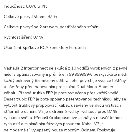
Indukčnost: 0,076 μH/ft
Celkové pokrytí štítem: 97 %
Celkové pokrytí se 2 vrstvami postříbřeného stínění
Rychlost šíření: 87 %
Ukončení: špičkové RCA konektory Furutech
Valhalla 2 Interconnect se skládá z 10 vodičů vyrobených z pevné
mědi s optimalizovaným průměrem 99,999999% bezkyslíkaté mědi,
každý pokovený 85 mikrony stříbra. Jeho povrch je vysoce leštěný
a ošetřený před nanesením precizního Dual Mono-Filament
zábalu. Přesná trubka FEP je poté vytlačena přes každý vodič.
Deset trubic FEP je poté spojeno patentovanou technikou, aby se
vytvořil trubkový propojovací kabel, uzavřený ve dvou vrstvách
stříbrného stínění. V2 je extrémně rychlý, rychlostí přes 87 %
rychlosti světla. Přenáší širokopásmové signály s neuvěřitelnou
rychlostí a minimálním fázovým posunem. Kabel V2 je
nejmodernější, vylepšený pouze mocným Odinem. Poskytuje