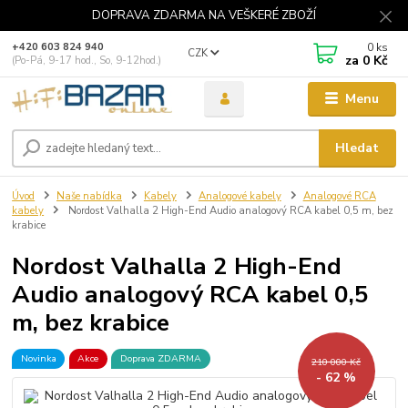
DOPRAVA ZDARMA NA VEŠKERÉ ZBOŽÍ
0
ks
+420 603 824 940
CZK
za
0 Kč
(Po-Pá, 9-17 hod., So, 9-12hod.)
Menu
Hledat
Úvod
Naše nabídka
Kabely
Analogové kabely
Analogové RCA
kabely
Nordost Valhalla 2 High-End Audio analogový RCA kabel 0,5 m, bez
krabice
Nordost Valhalla 2 High-End
Audio analogový RCA kabel 0,5
m, bez krabice
Novinka
Akce
Doprava ZDARMA
210 000 Kč
- 62 %